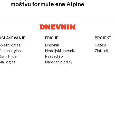
moštvu formule ena Alpine
OGLAŠEVANJE
EDICIJE
PROJEKTI
pletni oglasi
Dnevnik
Gazela
iskani oglasi
Nedeljski dnevnik
Zlata nit
Osmrtnice
Razvedrilo
ali oglasi
Naročanje edicij