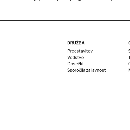
DRUŽBA
Predstavitev
S
Vodstvo
T
Dosežki
Sporočila za javnost
M