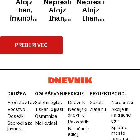
Alojz
Nepreslišano:
Nepreslišano:
nastavljeni
sedanje
znanosti
Ihan,
Alojz
Alojz
zdravstvo
in
imunolog
Ihan,
Ihan,
publicist
in
imunolog
zdravnik
publicist
in
publicist
PREBERI VEČ
DRUŽBA
OGLAŠEVANJE
EDICIJE
PROJEKTI
POGOJI
Predstavitev
Spletni oglasi
Dnevnik
Gazela
Naročniški
Vodstvo
Tiskani oglasi
Nedeljski
Zlata nit
Akcije in
dnevnik
nagradne
Dosežki
Osmrtnice
igre
Razvedrilo
Sporočila za
Mali oglasi
Spletno
javnost
Naročanje
mesto
edicij
Piškotki