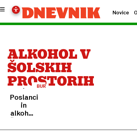
Novice
O
ALKOHOL V
ŠOLSKIH
PROSTORIH
BURNA
SEJA
Poslanci
in
alkohol:
Žaljivke,
opomini