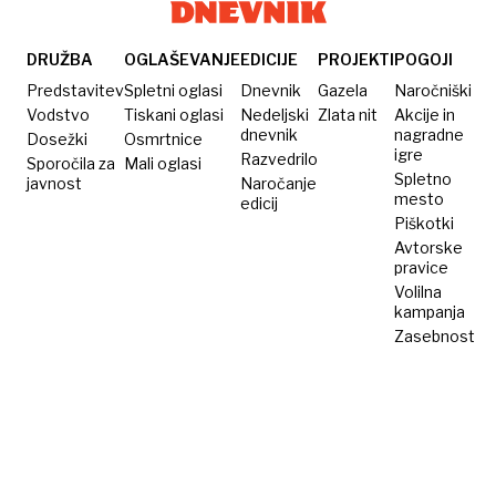
in
motenje
seje
DRUŽBA
OGLAŠEVANJE
EDICIJE
PROJEKTI
POGOJI
Predstavitev
Spletni oglasi
Dnevnik
Gazela
Naročniški
Vodstvo
Tiskani oglasi
Nedeljski
Zlata nit
Akcije in
dnevnik
nagradne
Dosežki
Osmrtnice
igre
Razvedrilo
Sporočila za
Mali oglasi
Spletno
javnost
Naročanje
mesto
edicij
Piškotki
Avtorske
pravice
Volilna
kampanja
Zasebnost