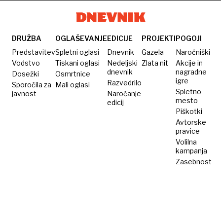
kar 23
golov
DRUŽBA
OGLAŠEVANJE
EDICIJE
PROJEKTI
POGOJI
Predstavitev
Spletni oglasi
Dnevnik
Gazela
Naročniški
Vodstvo
Tiskani oglasi
Nedeljski
Zlata nit
Akcije in
dnevnik
nagradne
Dosežki
Osmrtnice
igre
Razvedrilo
Sporočila za
Mali oglasi
Spletno
javnost
Naročanje
mesto
edicij
Piškotki
Avtorske
pravice
Volilna
kampanja
Zasebnost