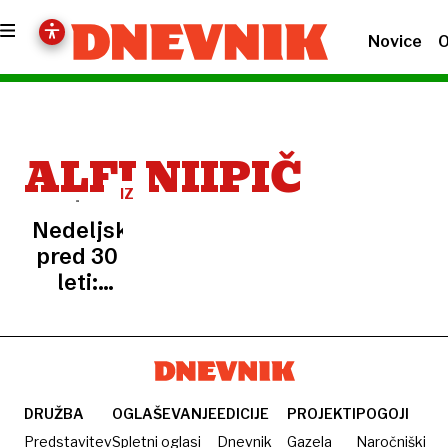
Novice
O
ALFI NIIPIČ
IZ
ARHIVA
Nedeljski
pred 30
leti:
Kakšnih
moških
si želijo
ženske?
DRUŽBA
OGLAŠEVANJE
EDICIJE
PROJEKTI
POGOJI
Predstavitev
Spletni oglasi
Dnevnik
Gazela
Naročniški