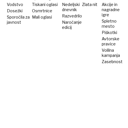
Vodstvo
Tiskani oglasi
Nedeljski
Zlata nit
Akcije in
dnevnik
nagradne
Dosežki
Osmrtnice
igre
Razvedrilo
Sporočila za
Mali oglasi
Spletno
javnost
Naročanje
mesto
edicij
Piškotki
Avtorske
pravice
Volilna
kampanja
Zasebnost