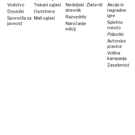
Vodstvo
Tiskani oglasi
Nedeljski
Zlata nit
Akcije in
dnevnik
nagradne
Dosežki
Osmrtnice
igre
Razvedrilo
Sporočila za
Mali oglasi
Spletno
javnost
Naročanje
mesto
edicij
Piškotki
Avtorske
pravice
Volilna
kampanja
Zasebnost