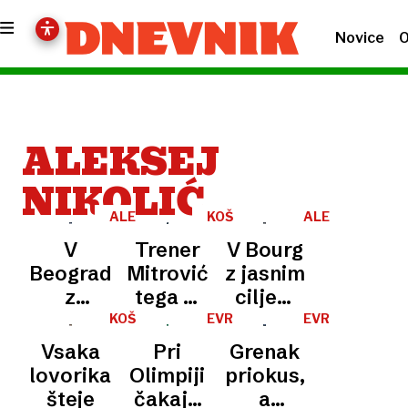
Novice
O
ALEKSEJ
NIKOLIĆ
ALEKSEJ
KOŠARKA
ALEKSEJ
NIKOLIĆ
NIKOLIĆ
V
Trener
V Bourg
Beograd
Mitrović
z jasnim
z
tega ni
ciljem
mislijo,
doživel
preboja
KOŠARKA
EVROPSKI
EVROPSKI
POKAL
POKAL
da
še nikoli
v
Vsaka
Pri
Grenak
Crveni
v
polfinale
lovorika
Olimpiji
priokus,
zvezdi
življenju
šteje
čakajo
a