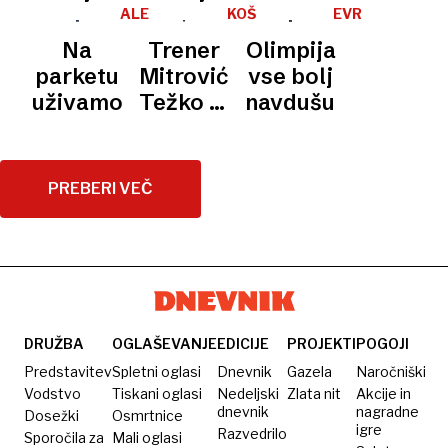
pokvarijo
na
zadovoljstvo
ALEKSEJ
KOŠARKA
EVROPSKI
načrte
NIKOLIĆ
POKAL
trenutek,
zaradi
Na
Trener
Olimpija
ko bodo
odziva
parketu
Mitrović:
vse bolj
končno
uživamo
Težko je
navdušuje
popolni
bilo
narediti
preobrat,
PREBERI VEČ
a nam je
uspelo
DRUŽBA
OGLAŠEVANJE
EDICIJE
PROJEKTI
POGOJI
Predstavitev
Spletni oglasi
Dnevnik
Gazela
Naročniški
Vodstvo
Tiskani oglasi
Nedeljski
Zlata nit
Akcije in
dnevnik
nagradne
Dosežki
Osmrtnice
igre
Razvedrilo
Sporočila za
Mali oglasi