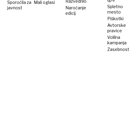
Razvedrilo
Sporočila za
Mali oglasi
Spletno
javnost
Naročanje
mesto
edicij
Piškotki
Avtorske
pravice
Volilna
kampanja
Zasebnost