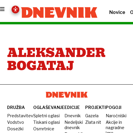
Novice
O
ALEKSANDER
BOGATAJ
DRUŽBA
OGLAŠEVANJE
EDICIJE
PROJEKTI
POGOJI
Predstavitev
Spletni oglasi
Dnevnik
Gazela
Naročniški
Vodstvo
Tiskani oglasi
Nedeljski
Zlata nit
Akcije in
dnevnik
nagradne
Dosežki
Osmrtnice
igre