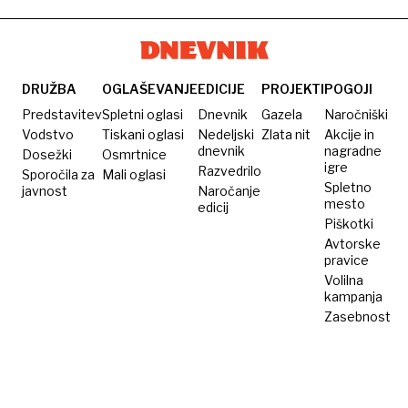
znanstveno
akademijo
DRUŽBA
OGLAŠEVANJE
EDICIJE
PROJEKTI
POGOJI
Predstavitev
Spletni oglasi
Dnevnik
Gazela
Naročniški
Vodstvo
Tiskani oglasi
Nedeljski
Zlata nit
Akcije in
dnevnik
nagradne
Dosežki
Osmrtnice
igre
Razvedrilo
Sporočila za
Mali oglasi
Spletno
javnost
Naročanje
mesto
edicij
Piškotki
Avtorske
pravice
Volilna
kampanja
Zasebnost