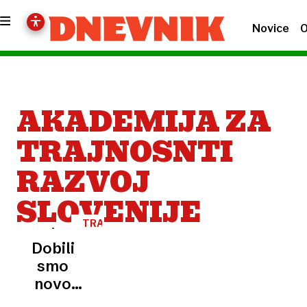
Novice
O
AKADEMIJA ZA
TRAJNOSNTI
RAZVOJ
SLOVENIJE
TRAJNOSTNI
RAZVOJ
Dobili
smo
novo
javno