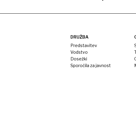
DRUŽBA
Predstavitev
S
Vodstvo
T
Dosežki
Sporočila za javnost
M