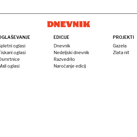
OGLAŠEVANJE
EDICIJE
PROJEKTI
pletni oglasi
Dnevnik
Gazela
iskani oglasi
Nedeljski dnevnik
Zlata nit
Osmrtnice
Razvedrilo
ali oglasi
Naročanje edicij