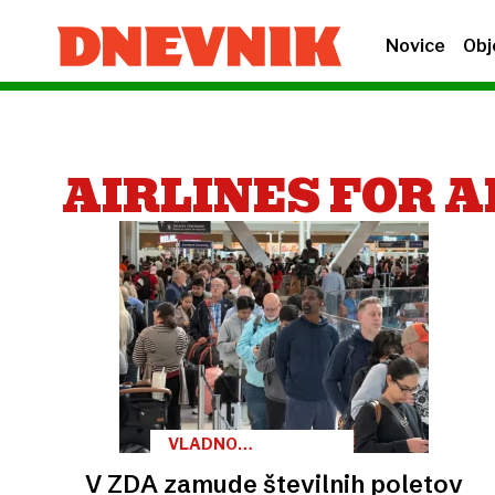
Novice
Obj
AIRLINES FOR 
VLADNO
FINANCIRANJE
V ZDA zamude številnih poletov