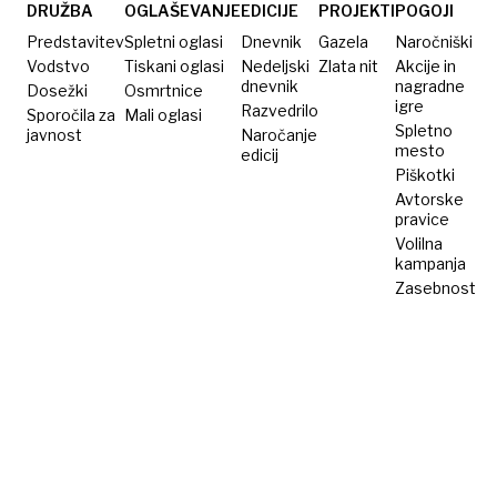
težav
DRUŽBA
OGLAŠEVANJE
EDICIJE
PROJEKTI
POGOJI
počne
Predstavitev
Spletni oglasi
Dnevnik
Gazela
Naročniški
vse, kar
Vodstvo
Tiskani oglasi
Nedeljski
Zlata nit
Akcije in
dnevnik
nagradne
Dosežki
Osmrtnice
želi
igre
Razvedrilo
Sporočila za
Mali oglasi
Spletno
javnost
Naročanje
mesto
edicij
Piškotki
Avtorske
pravice
Volilna
kampanja
Zasebnost