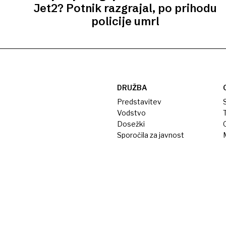
Jet2? Potnik razgrajal, po prihodu
policije umrl
DRUŽBA
Predstavitev
S
Vodstvo
T
Dosežki
Sporočila za javnost
M