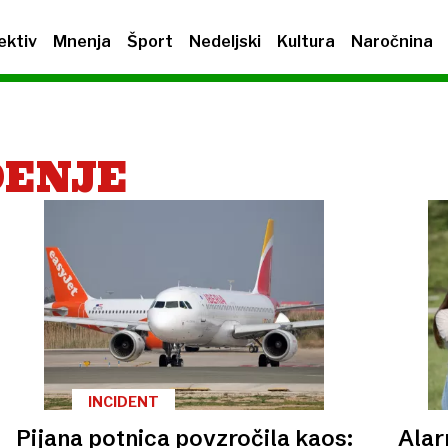
ektiv
Mnenja
Šport
Nedeljski
Kultura
Naročnina
DENJE
INCIDENT
Pijana potnica povzročila kaos:
Alar