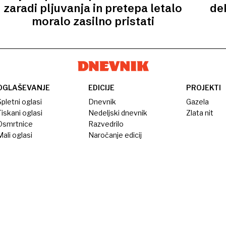
zaradi pljuvanja in pretepa letalo
dek
moralo zasilno pristati
OGLAŠEVANJE
EDICIJE
PROJEKTI
pletni oglasi
Dnevnik
Gazela
iskani oglasi
Nedeljski dnevnik
Zlata nit
Osmrtnice
Razvedrilo
ali oglasi
Naročanje edicij