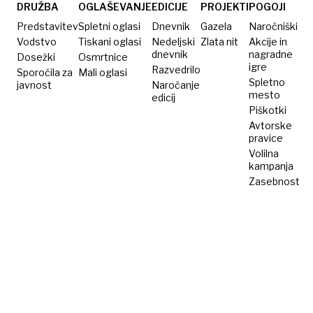
letalonosilke
DRUŽBA
OGLAŠEVANJE
EDICIJE
PROJEKTI
POGOJI
Predstavitev
Spletni oglasi
Dnevnik
Gazela
Naročniški
Vodstvo
Tiskani oglasi
Nedeljski
Zlata nit
Akcije in
dnevnik
nagradne
Dosežki
Osmrtnice
igre
Razvedrilo
Sporočila za
Mali oglasi
Spletno
javnost
Naročanje
mesto
edicij
Piškotki
Avtorske
pravice
Volilna
kampanja
Zasebnost