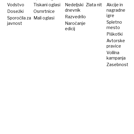
osumljenca
Vodstvo
Tiskani oglasi
Nedeljski
Zlata nit
Akcije in
dnevnik
nagradne
Dosežki
priprta
Osmrtnice
igre
Razvedrilo
Sporočila za
Mali oglasi
Spletno
javnost
Naročanje
mesto
edicij
Piškotki
Avtorske
pravice
Volilna
kampanja
Zasebnost