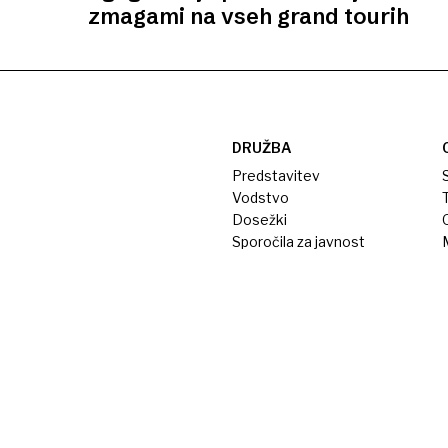
zmagami na vseh grand tourih
DRUŽBA
Predstavitev
S
Vodstvo
T
Dosežki
Sporočila za javnost
M