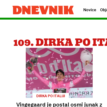
Novice
Obj
109. DIRKA PO I
DIRKA PO ITALIJI
Vingegaard je postal osmi junak z