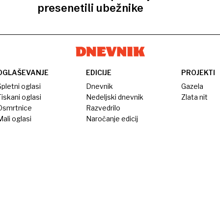
presenetili ubežnike
OGLAŠEVANJE
EDICIJE
PROJEKTI
pletni oglasi
Dnevnik
Gazela
iskani oglasi
Nedeljski dnevnik
Zlata nit
Osmrtnice
Razvedrilo
ali oglasi
Naročanje edicij