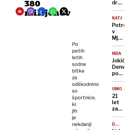
380
država
živijo
milijonov
ljudje
KATAST
z
Potres
najvišj
v
IQ in
Mjanm
kje
Po
zahtev
smo
že
petih
Sloven
NBA
več
letih
Jokić
kot
sodne
Denver
1000
bitke
popelja
žrtev
za
do
odškodnino
nove
UMOR
so
zmage
21
športnice,
let
ki
zapora
jih
Bančni
je
inšpek
nekdanji
DOBROD
s
PROJEK