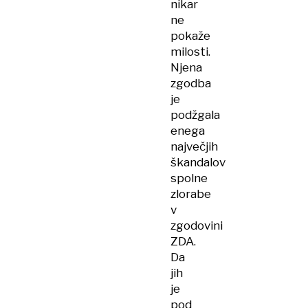
nikar
ne
pokaže
milosti.
Njena
zgodba
je
podžgala
enega
največjih
škandalov
spolne
zlorabe
v
zgodovini
ZDA.
Da
jih
je
pod