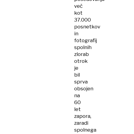
več
kot
37.000
posnetkov
in
fotografij
spolnih
zlorab
otrok
je
bil
sprva
obsojen
na
60
let
zapora,
zaradi
spolnega