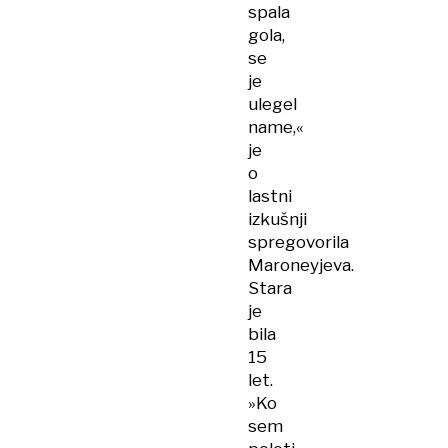
spala
gola,
se
je
ulegel
name,«
je
o
lastni
izkušnji
spregovorila
Maroneyjeva.
Stara
je
bila
15
let.
»Ko
sem