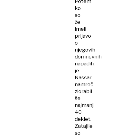
Potem
ko
so
že
imeli
prijavo
o
njegovih
domnevnih
napadih,
je
Nassar
namreč
zlorabil
še
najmanj
40
deklet.
Zatajile
so