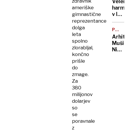
zdravnik
Velenj
pasom
ameriške
harmon
zadavil
v lov
gimnastične
ženo
na
reprezentance
nov
dolga
POTNIŠK
Guinne
leta
CENTER
Arhite
rekord
spolno
Mušič:
zlorabljal,
Nikoli
končno
nisem
prišle
pomisli
do
da je
zmage.
to v
Za
moji
380
Ljublja
sploh
milijonov
mogoč
dolarjev
so
se
poravnale
z