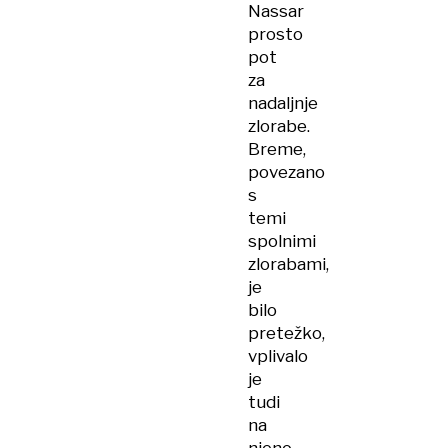
Nassar
prosto
pot
za
nadaljnje
zlorabe.
Breme,
povezano
s
temi
spolnimi
zlorabami,
je
bilo
pretežko,
vplivalo
je
tudi
na
njeno