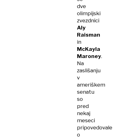
dve
olimpijski
zvezdnici
Aly
Raisman
in
McKayla
Maroney
.
Na
zaslišanju
v
ameriškem
senatu
so
pred
nekaj
meseci
pripovedovale
o