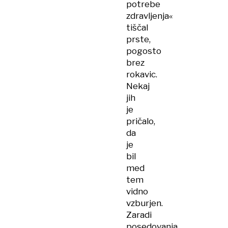
potrebe
zdravljenja«
tiščal
prste,
pogosto
brez
rokavic.
Nekaj
jih
je
pričalo,
da
je
bil
med
tem
vidno
vzburjen.
Zaradi
posedovanja