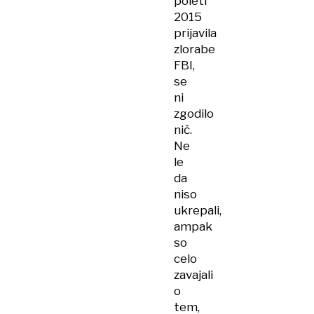
poleti
2015
prijavila
zlorabe
FBI,
se
ni
zgodilo
nič.
Ne
le
da
niso
ukrepali,
ampak
so
celo
zavajali
o
tem,