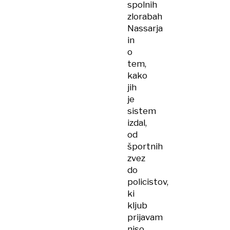
spolnih
zlorabah
Nassarja
in
o
tem,
kako
jih
je
sistem
izdal,
od
športnih
zvez
do
policistov,
ki
kljub
prijavam
niso