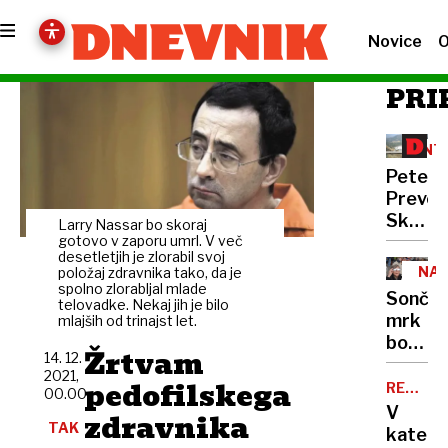
Novice
O
PRI
INT
Peter
Prevc:
Skakal
Larry Nassar bo skoraj
gotovo v zaporu umrl. V več
policaji
desetletjih je zlorabil svoj
niso
NA
položaj zdravnika tako, da je
opravlj
spolno zlorabljal mlade
Sonče
telovadke. Nekaj jih je bilo
svojeg
mrk
mlajših od trinajst let.
dela
bodo
Žrtvam
14. 12.
ovirali
2021,
pedofilskega
oblaki
REKORD
00.00
PET
V
zdravnika
TAK
kateri