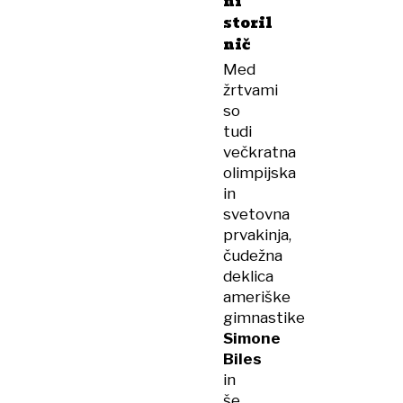
ni
storil
nič
Med
žrtvami
so
tudi
večkratna
olimpijska
in
svetovna
prvakinja,
čudežna
deklica
ameriške
gimnastike
Simone
Biles
in
še