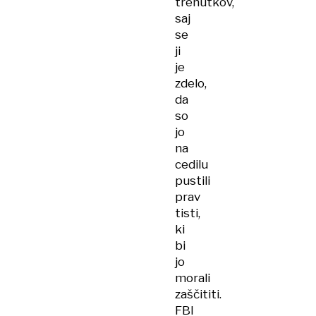
trenutkov,
saj
se
ji
je
zdelo,
da
so
jo
na
cedilu
pustili
prav
tisti,
ki
bi
jo
morali
zaščititi.
FBI