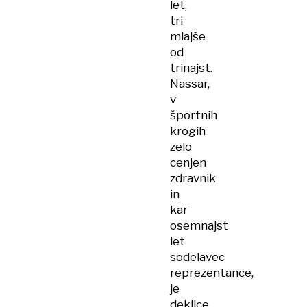
let,
tri
mlajše
od
trinajst.
Nassar,
v
športnih
krogih
zelo
cenjen
zdravnik
in
kar
osemnajst
let
sodelavec
reprezentance,
je
deklice