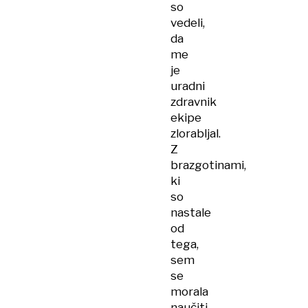
so
vedeli,
da
me
je
uradni
zdravnik
ekipe
zlorabljal.
Z
brazgotinami,
ki
so
nastale
od
tega,
sem
se
morala
naučiti