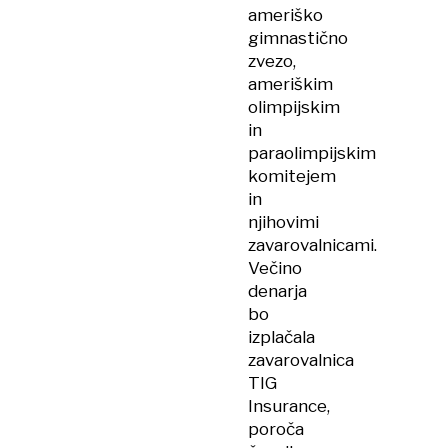
ameriško
gimnastično
zvezo,
ameriškim
olimpijskim
in
paraolimpijskim
komitejem
in
njihovimi
zavarovalnicami.
Večino
denarja
bo
izplačala
zavarovalnica
TIG
Insurance,
poroča