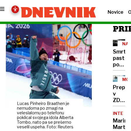
Novice
O
PRI
NA
CES
Smrto
past
pod
tovornj
400
MOŽ
mrtvih
SCE
Prepla
na
v
leto,
ZDA:
rešite
Lucas Pinheiro Braathen je
Putin
nemudoma po zmagi na
že
bi
veleslalomu po telefonu
INTERVJ
obstaja
poklical svojega idola Alberta
lahko
Marina
a je
Tombo, nato pa se prešerno
napade
Marten
veselil uspeha. Foto: Reuters
v