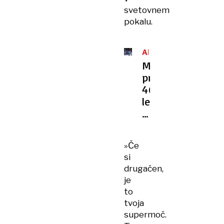
svetovnem
pokalu.
ALPSKO
SMUČANJE
Mama
pri
46
letih
in
18-
letni
»Če
sin
si
sta
drugačen,
spisala
je
zgodovino
to
tvoja
supermoč.