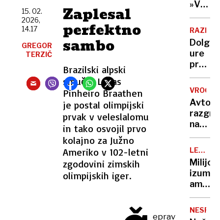
Nato,
»V
Evropi
Zaplesal
15. 02.
znane
eni
še ni
2026,
tudi
perfektno
roki
14.17
RAZISK
tarče
nosiš
sambo
Dolge
GREGOR
žalost,
ure
TERZIČ
v
pred
Brazilski alpski
drugi
televiz
hvaležn
smučar Lucas
To je
VROČIN
Pinheiro Braathen
ena
Avto,
je postal olimpijski
najslab
razgre
prvak v veleslalomu
navad
na
in tako osvojil prvo
za
soncu?
kolajno za Južno
vaše
S
možga
Ameriko v 102-letni
LEGEND
tem
KUHARJI
Milijon
zgodovini zimskih
15-
izumite
olimpijskih iger.
sekun
ameriš
trikom
vegete
ga
ko je
boste
NESPEČ
zavpil
eprav