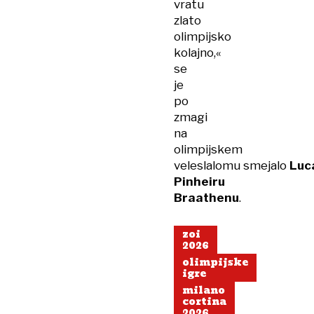
vratu
zlato
olimpijsko
kolajno,«
se
je
po
zmagi
na
olimpijskem
veleslalomu smejalo
Luc
Pinheiru
Braathenu
.
zoi
2026
olimpijske
igre
milano
cortina
2026