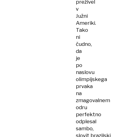
preživel
v
Južni
Ameriki.
Tako
ni
čudno,
da
je
po
naslovu
olimpijskega
prvaka
na
zmagovalnem
odru
perfektno
odplesal
sambo,
slovit brazilski