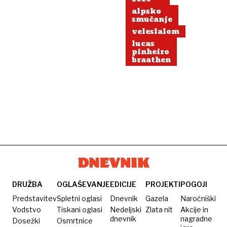
alpsko
smučanje
veleslalom
lucas
pinheiro
braathen
DRUŽBA
OGLAŠEVANJE
EDICIJE
PROJEKTI
POGOJI
Predstavitev
Spletni oglasi
Dnevnik
Gazela
Naročniški
Vodstvo
Tiskani oglasi
Nedeljski
Zlata nit
Akcije in
dnevnik
nagradne
Dosežki
Osmrtnice