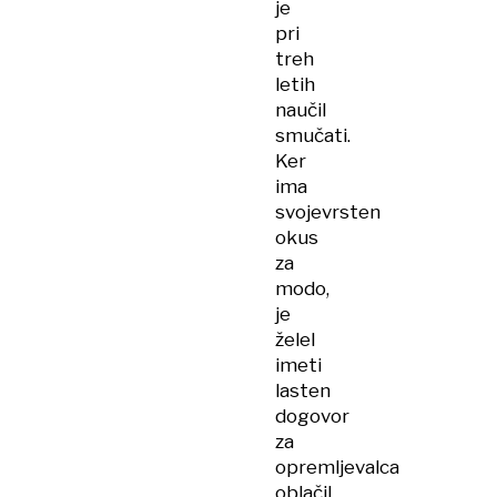
je
pri
treh
letih
naučil
smučati.
Ker
ima
svojevrsten
okus
za
modo,
je
želel
imeti
lasten
dogovor
za
opremljevalca
oblačil,