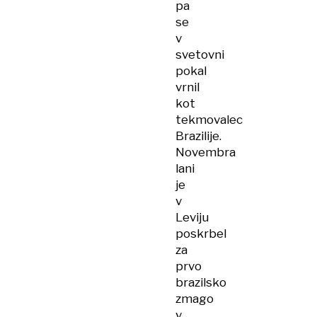
pa
se
v
svetovni
pokal
vrnil
kot
tekmovalec
Brazilije.
Novembra
lani
je
v
Leviju
poskrbel
za
prvo
brazilsko
zmago
v