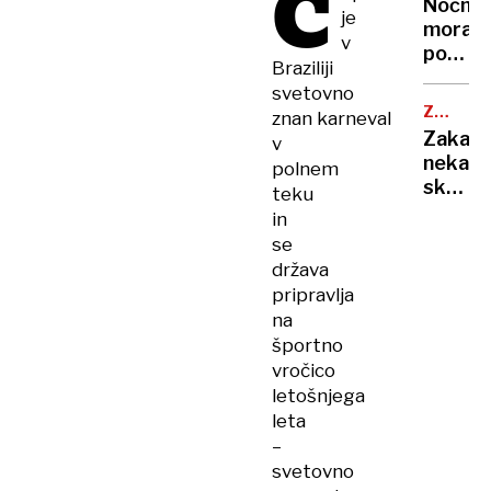
Č
ohladili
Nočna
»Bam!«
je
hitreje
mora
so
v
kot
poletn
prijeli
Braziliji
s
noči:
za
svetovno
klimo
znanst
kuhaln
ZDRAVN
znan karneval
razkrili
NASVET
Zakaj
v
zakaj
nekate
polnem
v
skoraj
teku
vročini
nikoli
in
ne
ne
se
morem
zbolijo
država
zaspat
in
pripravlja
kaj
na
zares
športno
krepi
vročico
imunsk
letošnjega
sistem
leta
–
svetovno