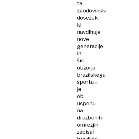
ta
zgodovinski
dosežek,
ki
navdihuje
nove
generacije
in
širi
obzorja
brazilskega
športa,«
je
ob
uspehu
na
družbenih
omrežjih
zapisal