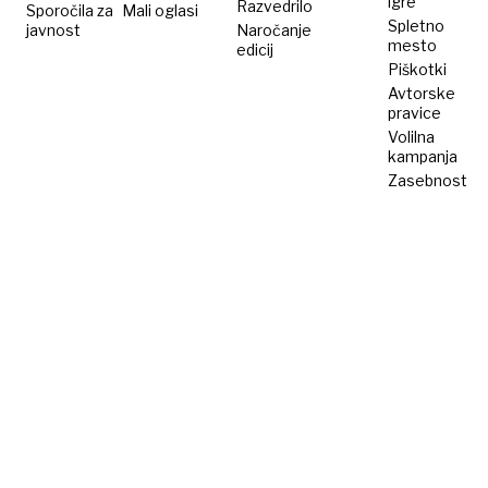
igre
Razvedrilo
Sporočila za
Mali oglasi
Spletno
javnost
Naročanje
mesto
edicij
Piškotki
Avtorske
pravice
Volilna
kampanja
Zasebnost