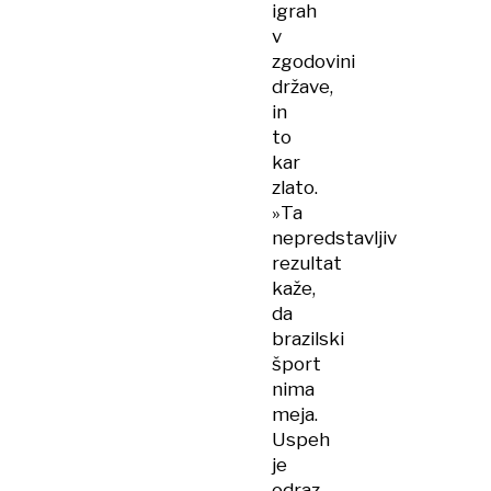
igrah
v
zgodovini
države,
in
to
kar
zlato.
»Ta
nepredstavljiv
rezultat
kaže,
da
brazilski
šport
nima
meja.
Uspeh
je
odraz