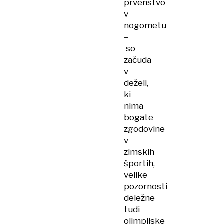
prvenstvo
v
nogometu
–
so
začuda
v
deželi,
ki
nima
bogate
zgodovine
v
zimskih
športih,
velike
pozornosti
deležne
tudi
olimpijske