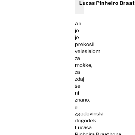
Lucas Pinheiro Braa
Ali
jo
je
prekosil
veleslalom
za
moške,
za
zdaj
še
ni
znano,
a
zgodovinski
dogodek
Lucasa
Pinheira Braathena