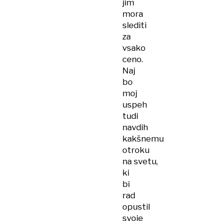
jim
mora
slediti
za
vsako
ceno.
Naj
bo
moj
uspeh
tudi
navdih
kakšnemu
otroku
na svetu,
ki
bi
rad
opustil
svoje