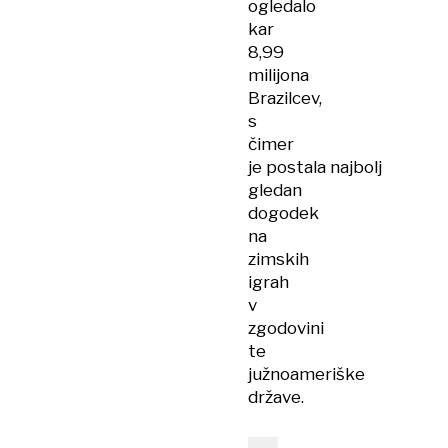
ogledalo
kar
8,99
milijona
Brazilcev,
s
čimer
je postala najbolj
gledan
dogodek
na
zimskih
igrah
v
zgodovini
te
južnoameriške
države.