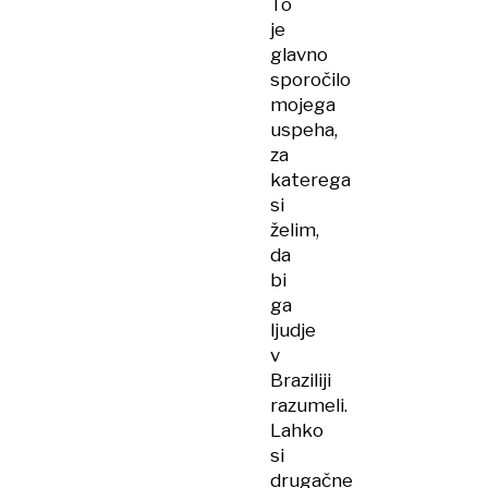
To
je
glavno
sporočilo
mojega
uspeha,
za
katerega
si
želim,
da
bi
ga
ljudje
v
Braziliji
razumeli.
Lahko
si
drugačne