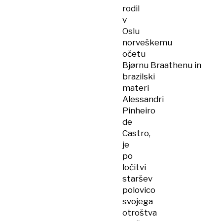
rodil
v
Oslu
norveškemu
očetu
Bjørnu Braathenu in
brazilski
materi
Alessandri
Pinheiro
de
Castro,
je
po
ločitvi
staršev
polovico
svojega
otroštva