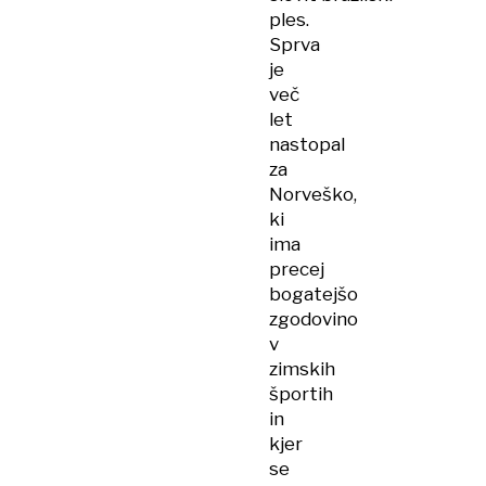
ples.
Sprva
je
več
let
nastopal
za
Norveško,
ki
ima
precej
bogatejšo
zgodovino
v
zimskih
športih
in
kjer
se