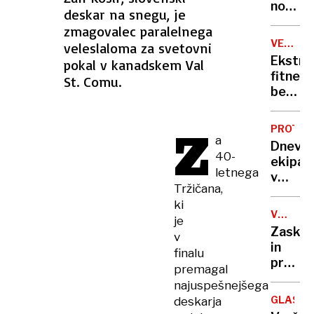
osebe
novo
deskar na snegu, je
vlado,
zmagovalec paralelnega
ki bo
VELIKA
veleslaloma za svetovni
ščitila
BRITANI
Ekstre
pokal v kanadskem Val
intere
fitnes
St. Comu.
Srbije
belih
ekstre
Z
PROTES
a
Dnevni
40-
ekipa
letnega
v
Tržičana,
Kraguj
ki
Raglje,
VZGOJA
je
troben
IN
Zaskrb
v
in 15
IZOBRA
in
finalu
minut
premal
premagal
tišine
drznos
najuspešnejšega
pri
GLASBA
deskarja
novem