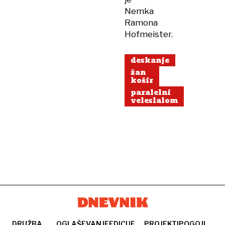
Nemka
Ramona
Hofmeister.
deskanje
žan
košir
paralelni
veleslalom
DRUŽBA
OGLAŠEVANJE
EDICIJE
PROJEKTI
POGOJI