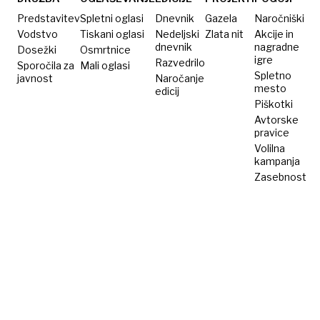
Predstavitev
Spletni oglasi
Dnevnik
Gazela
Naročniški
Vodstvo
Tiskani oglasi
Nedeljski
Zlata nit
Akcije in
dnevnik
nagradne
Dosežki
Osmrtnice
igre
Razvedrilo
Sporočila za
Mali oglasi
Spletno
javnost
Naročanje
mesto
edicij
Piškotki
Avtorske
pravice
Volilna
kampanja
Zasebnost