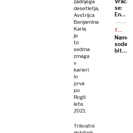
Vračaj
zadnjega
zakonu
se:
desetletja,
Enkrat
Avstrijca
Spajsi
Benjamina
-
Karla,
TEKAŠK
vedno
je
PROGE
Names
Spajsi
to
sodelo
sedma
bitka
zmaga
za
v
smuča
karieri
tekače
in
prva
po
Rogli
leta
2021.
Trikratni
dobitnik