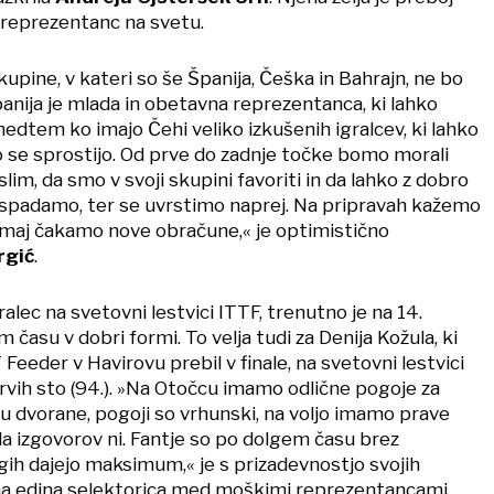
 reprezentanc na svetu.
kupine, v kateri so še Španija, Češka in Bahrajn, ne bo
anija je mlada in obetavna reprezentanca, ki lahko
dtem ko imajo Čehi veliko izkušenih igralcev, ki lahko
o se sprostijo. Od prve do zadnje točke bomo morali
slim, da smo v svoji skupini favoriti in da lahko z dobro
spadamo, ter se uvrstimo naprej. Na pripravah kažemo
omaj čakamo nove obračune,« je optimistično
rgić
.
ralec na svetovni lestvici ITTF, trenutno je na 14.
m času v dobri formi. To velja tudi za Denija Kožula, ki
 Feeder v Havirovu prebil v finale, na svetovni lestvici
rvih sto (94.). »Na Otočcu imamo odlične pogoje za
izu dvorane, pogoji so vrhunski, na voljo imamo prave
da izgovorov ni. Fantje so po dolgem času brez
gih dajejo maksimum,« je s prizadevnostjo svojih
na edina selektorica med moškimi reprezentancami.