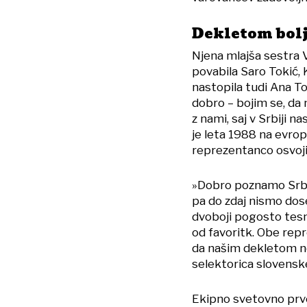
Dekletom bolj
Njena mlajša sestra V
povabila Saro Tokić,
nastopila tudi Ana To
dobro – bojim se, da
z nami, saj v Srbiji n
je leta 1988 na evro
reprezentanco osvoji
»Dobro poznamo Srbkin
pa do zdaj nismo dose
dvoboji pogosto tesni
od favoritk. Obe repr
da našim dekletom nek
selektorica slovensk
Ekipno svetovno prven