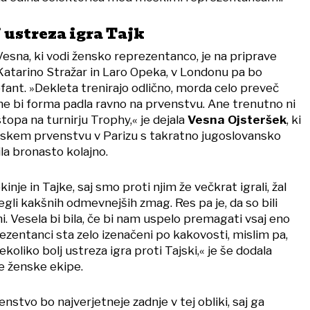
 ustreza igra Tajk
esna, ki vodi žensko reprezentanco, je na priprave
 Katarino Stražar in Laro Opeka, v Londonu pa bo
fant. »Dekleta trenirajo odlično, morda celo preveč
 ne bi forma padla ravno na prvenstvu. Ane trenutno ni
astopa na turnirju Trophy,« je dejala
Vesna Ojsteršek
, ki
pskem prvenstvu v Parizu s takratno jugoslovansko
la bronasto kolajno.
je in Tajke, saj smo proti njim že večkrat igrali, žal
gli kakšnih odmevnejših zmag. Res pa je, da so bili
. Vesela bi bila, če bi nam uspelo premagati vsaj eno
ezentanci sta zelo izenačeni po kakovosti, mislim pa,
oliko bolj ustreza igra proti Tajski,« je še dodala
e ženske ekipe.
stvo bo najverjetneje zadnje v tej obliki, saj ga