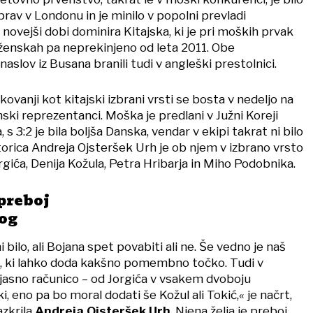
 prav v Londonu in je minilo v popolni prevladi
novejši dobi dominira Kitajska, ki je pri moških prvak
 ženskah pa neprekinjeno od leta 2011. Obe
aslov iz Busana branili tudi v angleški prestolnici.
ovanji kot kitajski izbrani vrsti se bosta v nedeljo na
ski reprezentanci. Moška je predlani v Južni Koreji
, s 3:2 je bila boljša Danska, vendar v ekipi takrat ni bilo
torica Andreja Ojsteršek Urh je ob njem v izbrano vrsto
rgića, Denija Kožula, Petra Hribarja in Miho Podobnika.
 preboj
rog
bilo, ali Bojana spet povabiti ali ne. Še vedno je naš
lec, ki lahko doda kakšno pomembno točko. Tudi v
asno računico – od Jorgića v vsakem dvoboju
, eno pa bo moral dodati še Kožul ali Tokić,« je načrt,
azkrila
Andreja Ojsteršek Urh
. Njena želja je preboj