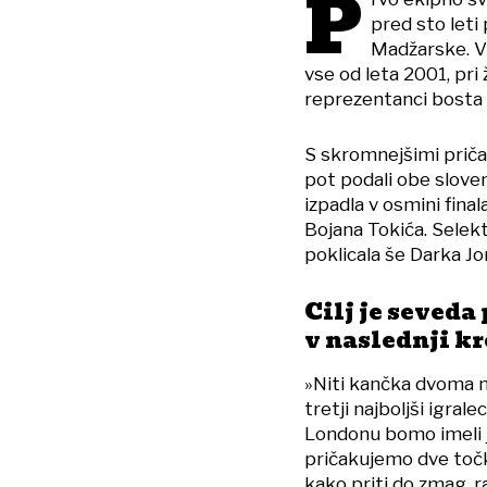
P
pred sto leti
Madžarske. V 
vse od leta 2001, pri
reprezentanci bosta n
S skromnejšimi pričak
pot podali obe sloven
izpadla v osmini finala
Bojana Tokića. Selek
poklicala še Darka Jo
Cilj je seveda
v naslednji k
»Niti kančka dvoma ni 
tretji najboljši igra
Londonu bomo imeli j
pričakujemo dve točki
kako priti do zmag, r