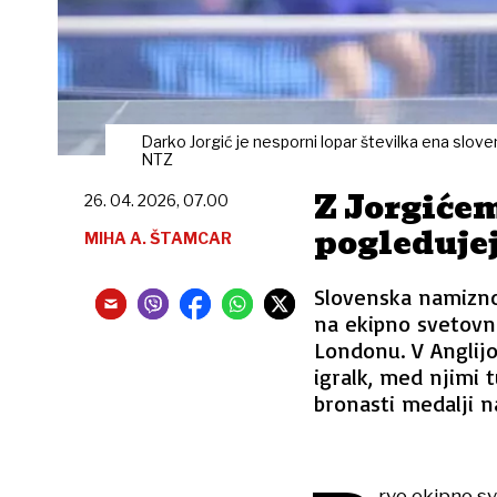
Darko Jorgić je nesporni lopar številka ena slove
NTZ
Z Jorgiće
26. 04. 2026, 07.00
pogledujej
MIHA A. ŠTAMCAR
Slovenska namizno
na ekipno svetovno
Londonu. V Anglijo
igralk, med njimi 
bronasti medalji 
rvo ekipno sv