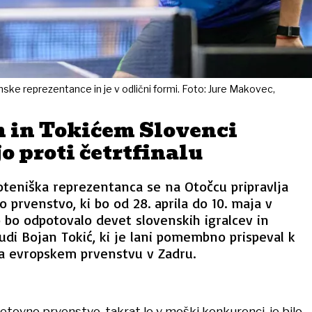
nske reprezentance in je v odlični formi. Foto: Jure Makovec,
m in Tokićem Slovenci
o proti četrtfinalu
teniška reprezentanca se na Otočcu pripravlja
 prvenstvo, ki bo od 28. aprila do 10. maja v
 bo odpotovalo devet slovenskih igralcev in
tudi Bojan Tokić, ki je lani pomembno prispeval k
na evropskem prvenstvu v Zadru.
etovno prvenstvo, takrat le v moški konkurenci, je bilo