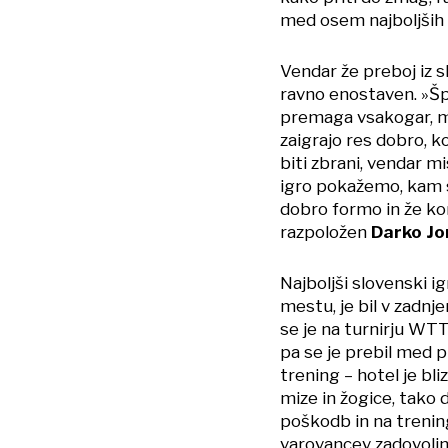
med osem najboljših
Vendar že preboj iz s
ravno enostaven. »Šp
premaga vsakogar, me
zaigrajo res dobro, k
biti zbrani, vendar mi
igro pokažemo, kam 
dobro formo in že k
razpoložen
Darko Jo
Najboljši slovenski ig
mestu, je bil v zadnje
se je na turnirju WTT
pa se je prebil med p
trening – hotel je bl
mize in žogice, tako 
poškodb in na trenin
varovancev zadovolj