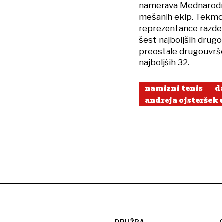
namerava Mednarodn
mešanih ekip. Tekmov
reprezentance razdel
šest najboljših drugo
preostale drugouvrš
najboljših 32.
namizni tenis
d
andreja ojsteršek 
DRUŽBA