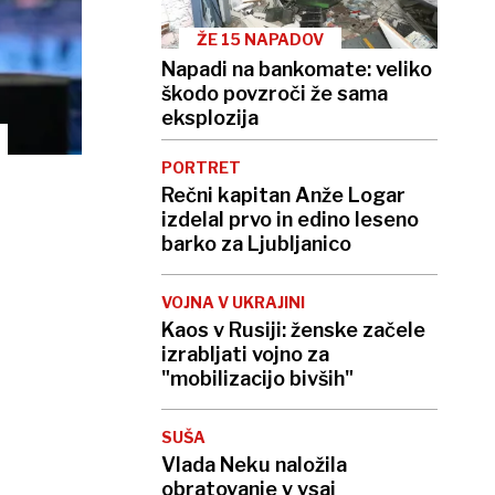
ŽE 15 NAPADOV
Napadi na bankomate: veliko
škodo povzroči že sama
eksplozija
PORTRET
Rečni kapitan Anže Logar
izdelal prvo in edino leseno
barko za Ljubljanico
VOJNA V UKRAJINI
Kaos v Rusiji: ženske začele
izrabljati vojno za
"mobilizacijo bivših"
SUŠA
Vlada Neku naložila
obratovanje v vsaj