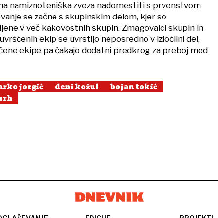
a namiznoteniška zveza nadomestiti s prvenstvom
anje se začne s skupinskim delom, kjer so
jene v več kakovostnih skupin. Zmagovalci skupin in
uvrščenih ekip se uvrstijo neposredno v izločilni del,
čene ekipe pa čakajo dodatni predkrog za preboj med
arko jorgić
deni kožul
bojan tokić
urh
OGLAŠEVANJE
EDICIJE
PROJEKTI