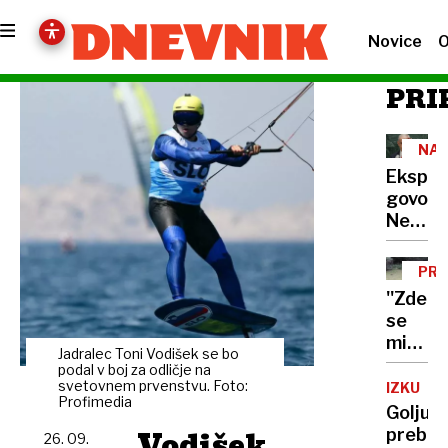
Novice
O
PRI
NA
Eksplo
govor
Netanj
v
Združe
PRI
narodi
''Zdelo
predvaj
se
tudi
mi
po
Jadralec Toni Vodišek se bo
je,
podal v boj za odličje na
zvočni
da
svetovnem prvenstvu. Foto:
IZKUŠNJ
v
Profimedia
se
Goljufij
Gazi
me
Vodišek
prebar
26. 09.