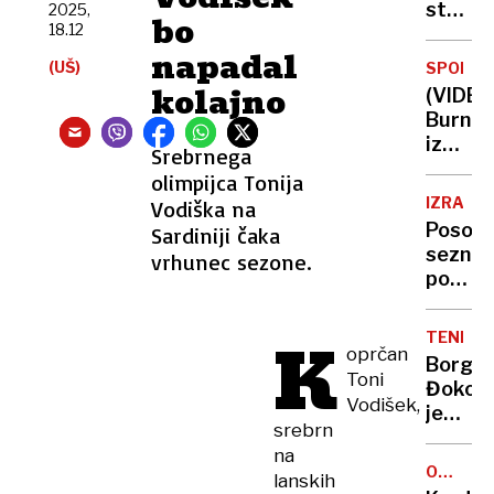
medve
staro
2025,
bo
ne
18.12
opremo
bojita!'
napadal
da bi
(UŠ)
SPOR
prišli
kolajno
(VIDEO
do
Burna
bajnih
izmenj
Srebrnega
evrops
mnenj:
sredst
olimpijca Tonija
o
IZRAEL
Vodiška na
čem
Posodo
Sardiniji čaka
se
sezna
vrhunec sezone.
prerek
podjeti
zakonc
ki
Trump
kujejo
K
TENIS
dobiče
oprčan
Borg:
s
Toni
Đokovi
poslov
Vodišek,
je
na
srebrn
najbolj
okupi
na
vseh
Zahod
OD
lanskih
časov
PETKA