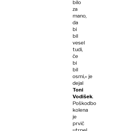
bilo
za
mano,
da
bi
bil
vesel
tudi,
če
bi
bil
osmi,« je
dejal
Toni
Vodišek
.
Poškodbo
kolena
je
prvič
utrpel