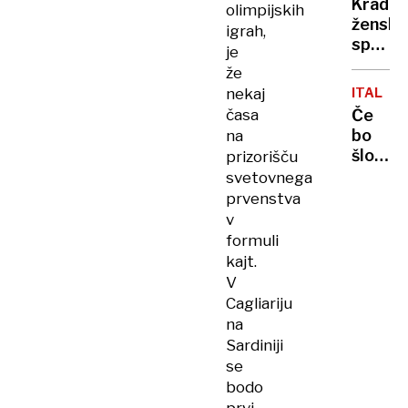
bregu
Kradel
olimpijskih
DO
žensko
PETKA
igrah,
spodnj
je
perilo
že
in ga
nekaj
ITALIJA
rezal
časa
Če
na
bo
na
koščke
šlo
prizorišču
tako
svetovnega
naprej,
prvenstva
se
v
bo
formuli
upokoj
kajt.
staros
V
zvišala
Cagliariju
na
na
70
Sardiniji
let
se
bodo