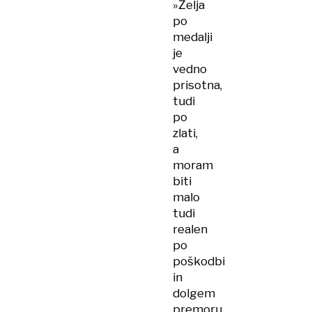
»Želja
po
medalji
je
vedno
prisotna,
tudi
po
zlati,
a
moram
biti
malo
tudi
realen
po
poškodbi
in
dolgem
premoru.