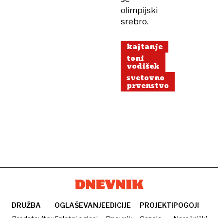
olimpijski
srebro.
kajtanje
toni
vodišek
svetovno
prvenstvo
DRUŽBA
OGLAŠEVANJE
EDICIJE
PROJEKTI
POGOJI