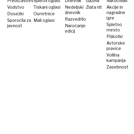
Predstavitev
Spletni oglasi
Dnevnik
Gazela
Naročniški
Vodstvo
Tiskani oglasi
Nedeljski
Zlata nit
Akcije in
dnevnik
nagradne
Dosežki
Osmrtnice
igre
Razvedrilo
Sporočila za
Mali oglasi
Spletno
javnost
Naročanje
mesto
edicij
Piškotki
Avtorske
pravice
Volilna
kampanja
Zasebnost