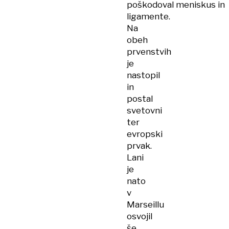
poškodoval meniskus in
ligamente.
Na
obeh
prvenstvih
je
nastopil
in
postal
svetovni
ter
evropski
prvak.
Lani
je
nato
v
Marseillu
osvojil
še