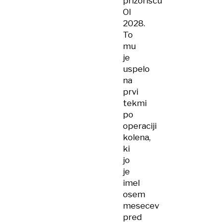
prizorišču
OI
2028.
To
mu
je
uspelo
na
prvi
tekmi
po
operaciji
kolena,
ki
jo
je
imel
osem
mesecev
pred