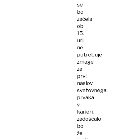
se
bo
začela
ob
15.
uri,
ne
potrebuje
zmage
za
prvi
naslov
svetovnega
prvaka
v
karieri,
zadoščalo
bo
že