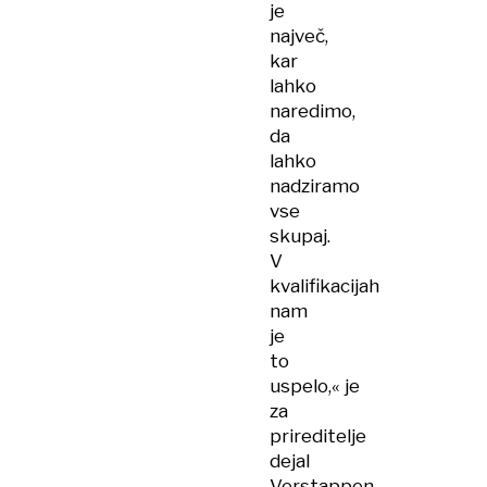
je
največ,
kar
lahko
naredimo,
da
lahko
nadziramo
vse
skupaj.
V
kvalifikacijah
nam
je
to
uspelo,« je
za
prireditelje
dejal
Verstappen.