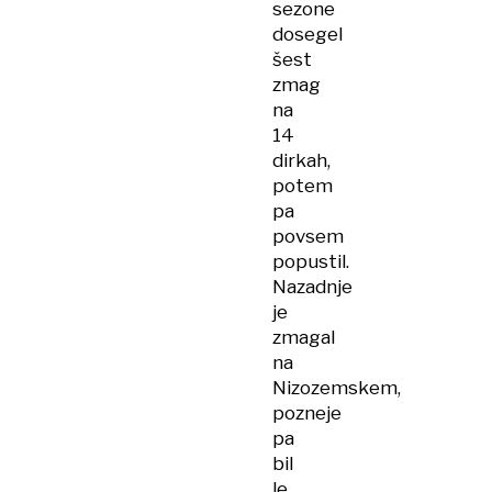
sezone
dosegel
šest
zmag
na
14
dirkah,
potem
pa
povsem
popustil.
Nazadnje
je
zmagal
na
Nizozemskem,
pozneje
pa
bil
le