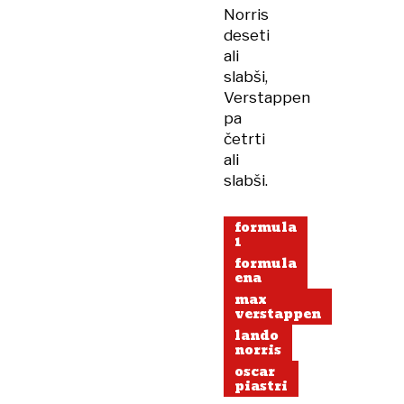
Norris
deseti
ali
slabši,
Verstappen
pa
četrti
ali
slabši.
formula
1
formula
ena
max
verstappen
lando
norris
oscar
piastri