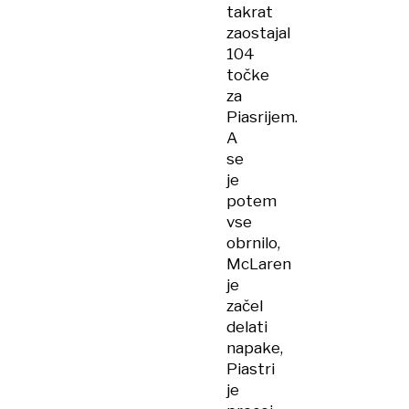
takrat
zaostajal
104
točke
za
Piasrijem.
A
se
je
potem
vse
obrnilo,
McLaren
je
začel
delati
napake,
Piastri
je