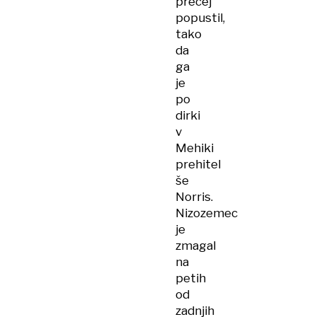
precej
popustil,
tako
da
ga
je
po
dirki
v
Mehiki
prehitel
še
Norris.
Nizozemec
je
zmagal
na
petih
od
zadnjih