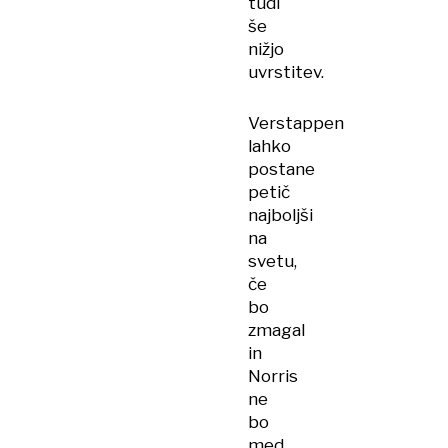
tudi
še
nižjo
uvrstitev.
Verstappen
lahko
postane
petič
najboljši
na
svetu,
če
bo
zmagal
in
Norris
ne
bo
med