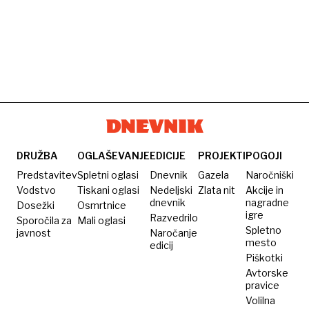
DRUŽBA
OGLAŠEVANJE
EDICIJE
PROJEKTI
POGOJI
Predstavitev
Spletni oglasi
Dnevnik
Gazela
Naročniški
Vodstvo
Tiskani oglasi
Nedeljski
Zlata nit
Akcije in
dnevnik
nagradne
Dosežki
Osmrtnice
igre
Razvedrilo
Sporočila za
Mali oglasi
Spletno
javnost
Naročanje
mesto
edicij
Piškotki
Avtorske
pravice
Volilna