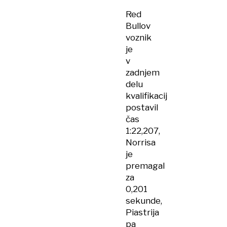
Red
Bullov
voznik
je
v
zadnjem
delu
kvalifikacij
postavil
čas
1:22,207,
Norrisa
je
premagal
za
0,201
sekunde,
Piastrija
pa