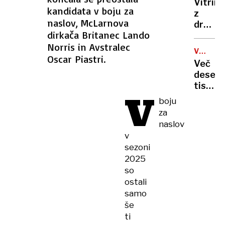
sebi
Vitrino
razkril
LONDO
kandidata v boju za
z
njeno
naslov, McLarnova
dragulj
ime
dirkača Britanec Lando
umazal
Norris in Avstralec
z
VOJNA
jajčno
Oscar Piastri.
V
Več
kremo
UKRAJIN
deset
in
tisoč
jabolč
V
Ukraji
boju
droblj
po
za
ruskih
naslov
napadi
v
brez
sezoni
elektr
2025
in na
so
hladn
ostali
samo
še
ti