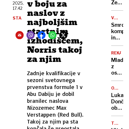
v boju za
Zelo,
2025,
17.42
zelo
naslov z
sem
VSEVED
STA
najboljšim
vesel
NEDA
Smrdlj
te
startnim
kompo
zmage
izhodiščem,
in
roj
Norris takoj
mušic?
REKA
za njim
Kriva
Mladen
je
z
napaka
Zadnje kvalifikacije v
ostrim
ki jo
predm
sezoni svetovnega
rešite
ubil
prvenstva formule 1 v
v
OBJAVIL
svojo
Abu Dabiju je dobil
FOTOGR
minuti
Luka
partne
branilec naslova
Dončić
potem
Nizozemec Max
objavil
skušal
Verstappen (Red Bull).
fotogra
soditi
novoro
Takoj za njim pa sta
še
TOWER
in
končala še preostala
OF