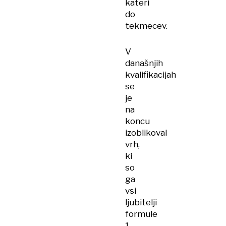
kateri
do
tekmecev.
V
današnjih
kvalifikacijah
se
je
na
koncu
izoblikoval
vrh,
ki
so
ga
vsi
ljubitelji
formule
1