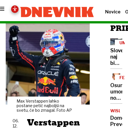
Novice
O
PRI
UM
VPL
Sloven
naj
bi
truplo
Stefan
FEM
zakopa
Osuml
dvakra
umora
nosečn
Max Verstappen lahko
prijeli
postane petič najboljši na
v
svetu, če bo zmagal. Foto AP
WISLA
Sloveni
Domen
Verstappen
06.
Prevc:
12.