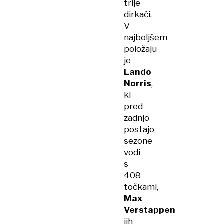
trije
dirkači.
V
najboljšem
položaju
je
Lando
Norris
,
ki
pred
zadnjo
postajo
sezone
vodi
s
408
točkami,
Max
Verstappen
jih