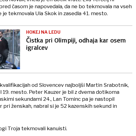
e pred časom je napovedala, da ne bo tekmovala na vseh
je tekmovala Ula Skok in zasedla 41. mesto.
HOKEJ NA LEDU
Čistka pri Olimpiji, odhaja kar osem
igralcev
kvalifikacijah od Slovencev najboljši Martin Srabotnik,
el 19. mesto. Peter Kauzer je bil z dvema dotikoma
nskimi sekundami 24., Lan Tominc pa je nastopil
pri ženskah, nabral si je 52 kazenskih sekund in
gi Troja tekmovali kanuisti.