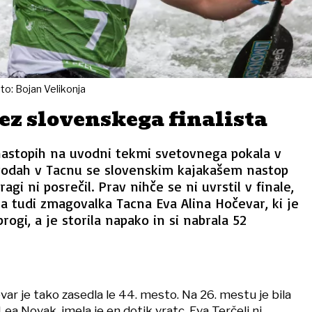
oto: Bojan Velikonja
ez slovenskega finalista
nastopih na uvodni tekmi svetovnega pokala v
 vodah v Tacnu se slovenskim kajakašem nastop
agi ni posrečil. Prav nihče se ni uvrstil v finale,
la tudi zmagovalka Tacna Eva Alina Hočevar, ki je
progi, a je storila napako in si nabrala 52
var je tako zasedla le 44. mesto. Na 26. mestu je bila
Lea Novak, imela je en dotik vratc. Eva Terčelj ni