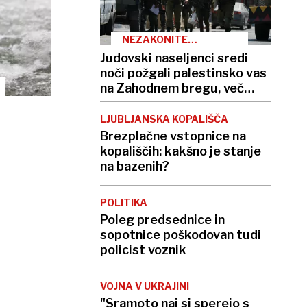
NEZAKONITE
NASELBINE
Judovski naseljenci sredi
noči požgali palestinsko vas
na Zahodnem bregu, več
ranjenih
LJUBLJANSKA KOPALIŠČA
Brezplačne vstopnice na
kopališčih: kakšno je stanje
na bazenih?
POLITIKA
Poleg predsednice in
sopotnice poškodovan tudi
policist voznik
VOJNA V UKRAJINI
"Sramoto naj si sperejo s