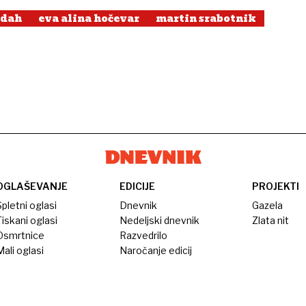
odah
eva alina hočevar
martin srabotnik
OGLAŠEVANJE
EDICIJE
PROJEKTI
pletni oglasi
Dnevnik
Gazela
iskani oglasi
Nedeljski dnevnik
Zlata nit
Osmrtnice
Razvedrilo
ali oglasi
Naročanje edicij