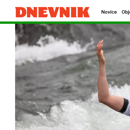
Novice
Obj