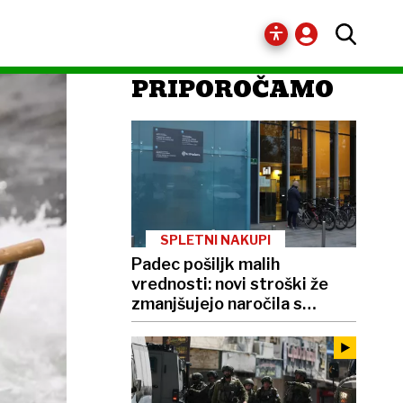
PRIPOROČAMO
SPLETNI NAKUPI
Padec pošiljk malih
vrednosti: novi stroški že
zmanjšujejo naročila s
Temuja in Sheina