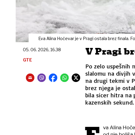
Eva Alina Hočevar je v Pragi ostala brez finala. F
V Pragi br
05. 06. 2026, 16.38
GTE
Po zelo uspešnih 
slalomu na divjih
na drugi tekmi v Pr
brez njega je osta
bila sicer hitra na 
kazenskih sekund.
va Alina Hoče
od nje boljša 