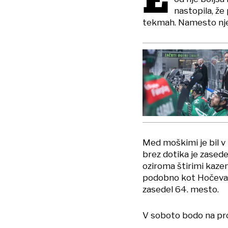
E
nastopila, ž
tekmah. Namesto nje 
Med moškimi je bil v 
brez dotika je zased
oziroma štirimi kaze
podobno kot Hočevar 
zasedel 64. mesto.
V soboto bodo na pro