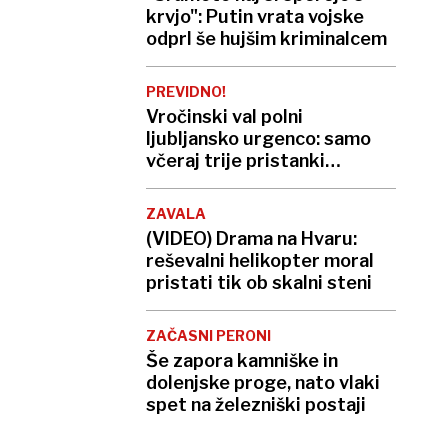
krvjo": Putin vrata vojske
odprl še hujšim kriminalcem
PREVIDNO!
Vročinski val polni
ljubljansko urgenco: samo
včeraj trije pristanki
helikopterja, letos že več
kot 420
ZAVALA
(VIDEO) Drama na Hvaru:
reševalni helikopter moral
pristati tik ob skalni steni
ZAČASNI PERONI
Še zapora kamniške in
dolenjske proge, nato vlaki
spet na železniški postaji