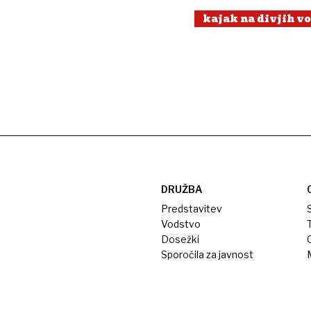
kajak na divjih v
DRUŽBA
Predstavitev
S
Vodstvo
T
Dosežki
Sporočila za javnost
M