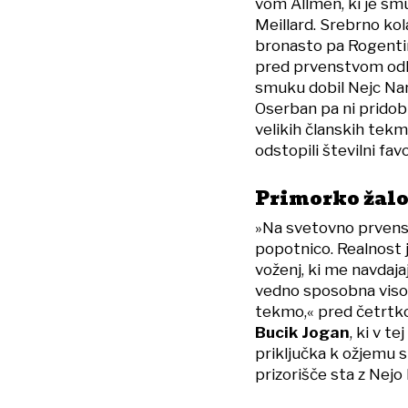
vom Allmen, ki je sm
Meillard. Srebrno kol
bronasto pa Rogentin
pred prvenstvom odlo
smuku dobil Nejc Nara
Oserban pa ni pridobi
velikih članskih tek
odstopili številni fav
Primorko žalo
»Na svetovno prvenst
popotnico. Realnost j
voženj, ki me navdaj
vedno sposobna visok
tekmo,« pred četrtk
Bucik Jogan
, ki v t
priključka k ožjemu
prizorišče sta z Nejo 