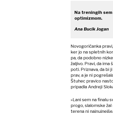
Na treningih sem 
optimizmom.
Ana Bucik Jogan
Novogoričanka pravi,
ker jo na spletnih ko
pa, da podobno nizke z
žaljivo. Pravi, da ima 
poti. Priznava, da bi 
prav, a je ni pogrešala
Štuhec pravico nastop
pripadla Andreji Sloka
»Lani sem na finalu 
progo, slalomske žal
terena ni najnujnej