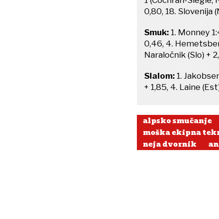
0,80, 18. Slovenija 
Smuk:
1. Monney 1:4
0,46, 4. Hemetsberge
Naraločnik (Slo) + 2
Slalom:
1. Jakobsen
+ 1,85, 4. Laine (Est
alpsko smučanje
moška ekipna tek
neja dvornik
an