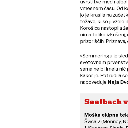
uvrstitve med najbol
vmesnem času. Od kon
jo je krasila na zače
težave, ki so ji vzel
Korošica nastopila 
nima toliko izkušenj,
prizoriščih. Priznava
»Semmeringu je sledil
svetovnem prvenstvu 
sama ne bi imela nič p
kakor je. Potrudila s
napoveduje
Neja Dv
Saalbach v
Moška ekipna tek
Švica 2 (Monney, Ne
1 (Cochran-Siegle, R