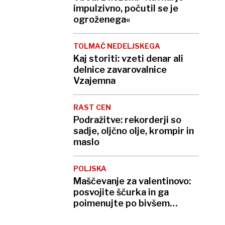
impulzivno, počutil se je
ogroženega«
TOLMAČ NEDELJSKEGA
Kaj storiti: vzeti denar ali
delnice zavarovalnice
Vzajemna
RAST CEN
Podražitve: rekorderji so
sadje, oljčno olje, krompir in
maslo
POLJSKA
Maščevanje za valentinovo:
posvojite ščurka in ga
poimenujte po bivšem
partnerju