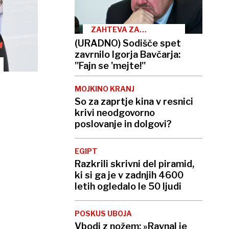
ZAHTEVA ZA
VARSTVO
(URADNO) Sodišče spet
ZAKONITOSTI
zavrnilo Igorja Bavčarja:
''Fajn se 'mejte!''
MOJKINO KRANJ
So za zaprtje kina v resnici
krivi neodgovorno
poslovanje in dolgovi?
EGIPT
Razkrili skrivni del piramid,
ki si ga je v zadnjih 4600
letih ogledalo le 50 ljudi
POSKUS UBOJA
Vbodi z nožem: »Ravnal je