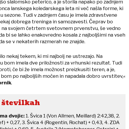
jšo slalomsko peterico, a je storila napako po zadnjem
ca lanskega koledarskega leta ni več našla forme, ki
tku sezone. Tudi v zadnjem času je imela zdravstvene
e nekaj dobrega treninga in samozavesti. Čeprav bo
že na svojem četrtem svetovnem prvenstvu, še vedno
 da bi se lahko enakovredno kosala z najboljšimi na vseh
, da se v nekaterih razmerah ne znajde.
o nekaj tekem, ki mi najbolj ne ustrezajo. Na
bom imela dve priložnosti za vrhunski rezultat. Tudi
roti, če bi že imela možnost preizkusiti teren, a je,
e bom po najboljših močen in napadala dobro uvrstitev,«
ornik
.
 številkah
ma dvojic:
1. Švica 1 (Von Allmen, Meillard) 2:42,38, 2.
f) + 0,27, 3. Švica 4 (Rogentin, Rochat) + 0,43, 4. ZDA
ichie) + 0,69, 5. Avstrija 2 (Hemetsberger, Gstrain) +