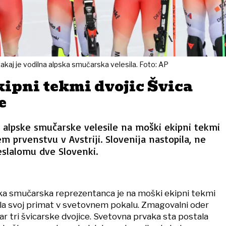
zakaj je vodilna alpska smučarska velesila. Foto: AP
kipni tekmi dvojic Švica
e
 alpske smučarske velesile na moški ekipni tekmi
m prvenstvu v Avstriji. Slovenija nastopila, ne
eslalomu dve Slovenki.
ska smučarska reprezentanca je na moški ekipni tekmi
la svoj primat v svetovnem pokalu. Zmagovalni oder
kar tri švicarske dvojice. Svetovna prvaka sta postala