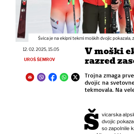
Švica je na ekipni tekmi moških dvojic pokazala, 
V moški e
12. 02. 2025, 15.05
razred zas
UROŠ ŠEMROV
Trojna zmaga prve
dvojic na svetovne
tekmovala. Na vel
Š
vicarska alp
dvojic pokaza
so zapolnile 