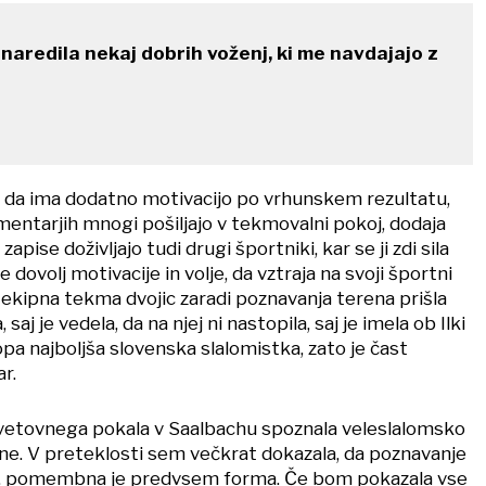
naredila nekaj dobrih voženj, ki me navdajajo z
 da ima dodatno motivacijo po vrhunskem rezultatu,
mentarjih mnogi pošiljajo v tekmovalni pokoj, dodaja
apise doživljajo tudi drugi športniki, kar se ji zdi sila
še dovolj motivacije in volje, da vztraja na svoji športni
ji ekipna tekma dvojic zaradi poznavanja terena prišla
, saj je vedela, da na njej ni nastopila, saj je imela ob Ilki
a najboljša slovenska slalomistka, zato je čast
r.
svetovnega pokala v Saalbachu spoznala veleslalomsko
 ne. V preteklosti sem večkrat dokazala, da poznavanje
še, pomembna je predvsem forma. Če bom pokazala vse