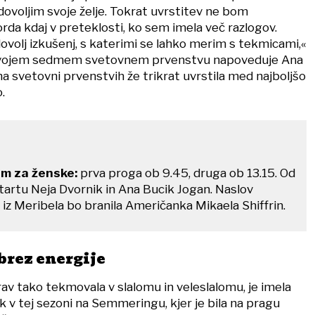
dovoljim svoje želje. Tokrat uvrstitev ne bom
da kdaj v preteklosti, ko sem imela več razlogov.
ovolj izkušenj, s katerimi se lahko merim s tekmicami,«
vojem sedmem svetovnem prvenstvu napoveduje Ana
 na svetovni prvenstvih že trikrat uvrstila med najboljšo
.
om za ženske:
prva proga ob 9.45, druga ob 13.15. Od
tartu Neja Dvornik in Ana Bucik Jogan. Naslov
iz Meribela bo branila Američanka Mikaela Shiffrin.
brez energije
rav tako tekmovala v slalomu in veleslalomu, je imela
ek v tej sezoni na Semmeringu, kjer je bila na pragu