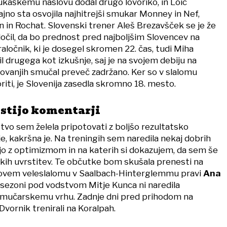
ukaškemu naslovu dodal drugo lovoriko, in Loic
ajno sta osvojila najhitrejši smukar Monney in Nef,
 in Rochat. Slovenski trener Aleš Brezavšček se je že
čil, da bo prednost pred najboljšim Slovencev na
ločnik, ki je dosegel skromen 22. čas, tudi Miha
l drugega kot izkušnje, saj je na svojem debiju na
movanjih smučal preveč zadržano. Ker so v slalomu
oriti, je Slovenija zasedla skromno 18. mesto.
stijo komentarji
vo sem želela pripotovati z boljšo rezultatsko
e, kakršna je. Na treningih sem naredila nekaj dobrih
ajo z optimizmom in na katerih si dokazujem, da sem še
ih uvrstitev. Te občutke bom skušala prenesti na
ovem veleslalomu v Saalbach-Hinterglemmu pravi
Ana
ej sezoni pod vodstvom Mitje Kunca ni naredila
 smučarskemu vrhu. Zadnje dni pred prihodom na
Dvornik trenirali na Koralpah.