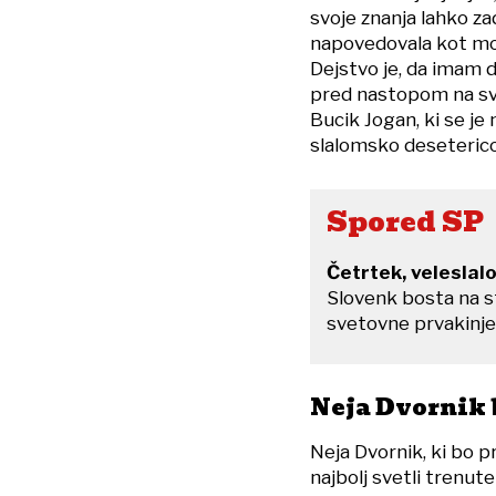
svoje znanja lahko za
napovedovala kot mor
Dejstvo je, da imam d
pred nastopom na s
Bucik Jogan, ki se je
slalomsko deseterico
Spored SP
Četrtek, veleslal
Slovenk bosta na s
svetovne prvakinje 
Neja Dvornik 
Neja Dvornik, ki bo p
najbolj svetli trenut