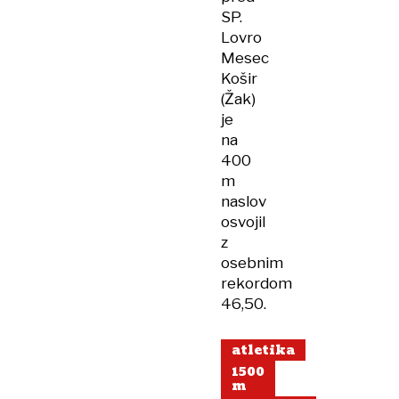
SP.
Lovro
Mesec
Košir
(Žak)
je
na
400
m
naslov
osvojil
z
osebnim
rekordom
46,50.
atletika
1500
m