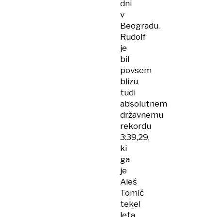
dni
v
Beogradu.
Rudolf
je
bil
povsem
blizu
tudi
absolutnem
državnemu
rekordu
3:39,29,
ki
ga
je
Aleš
Tomič
tekel
leta