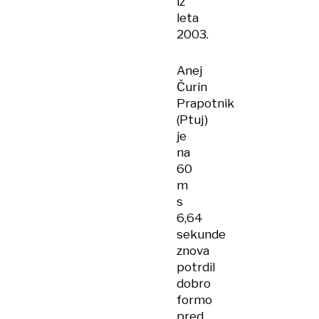
iz
leta
2003.
Anej
Čurin
Prapotnik
(Ptuj)
je
na
60
m
s
6,64
sekunde
znova
potrdil
dobro
formo
pred