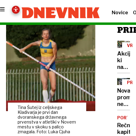
Novice
O
PRI
VRO
VAL
Akcija,
ki
navduš
Ljublja
delita
PR
hladno
Nova
vodo,
prome
a
nesreč
razlog
Tina Šutej iz celjskega
zaprla
Kladivarja je prvi dan
je
primor
dvoranskega državnega
PORTRE
večji,
prvenstva v atletiki v Novem
avtoce
Rečni
kot
mestu v skoku s palico
proti
kapita
zmagala. Foto: Luka Cjuha
se