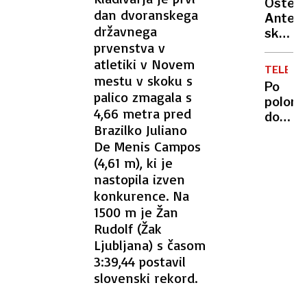
vojaki
Osteri
ga je
dan dvoranskega
samo
Antena
s
državnega
zaradi
skriti
pajdaš
prvenstva v
odškod
biser
ubila
atletiki v Novem
tik
in
TELEVIZ
za
mestu v skoku s
oropal
Po
mejo,
palico zmagala s
polom
kjer
4,66 metra pred
dokum
za
Brazilko Juliano
bo
malo
De Menis Campos
Melani
denarj
(4,61 m), ki je
Trump
ješ
dobila
nastopila izven
vrhuns
še
konkurence. Na
svojo
1500 m je Žan
serijo
Rudolf (Žak
na
Ljubljana) s časom
Amazo
3:39,44 postavil
slovenski rekord.