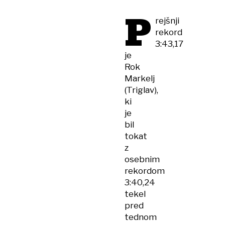
P
rejšnji
rekord
3:43,17
je
Rok
Markelj
(Triglav),
ki
je
bil
tokat
z
osebnim
rekordom
3:40,24
tekel
pred
tednom