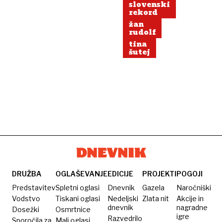
slovenski
rekord
žan
rudolf
tina
šutej
DRUŽBA
OGLAŠEVANJE
EDICIJE
PROJEKTI
POGOJI
Predstavitev
Spletni oglasi
Dnevnik
Gazela
Naročniški
Vodstvo
Tiskani oglasi
Nedeljski
Zlata nit
Akcije in
dnevnik
nagradne
Dosežki
Osmrtnice
igre
Razvedrilo
Sporočila za
Mali oglasi