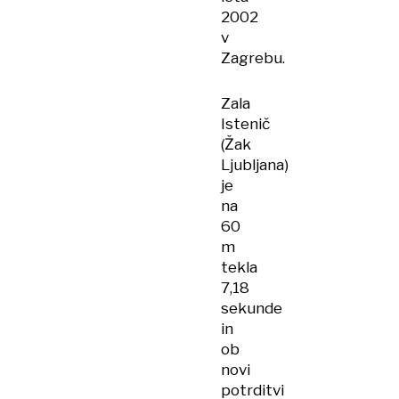
2002
v
Zagrebu.
Zala
Istenič
(Žak
Ljubljana)
je
na
60
m
tekla
7,18
sekunde
in
ob
novi
potrditvi