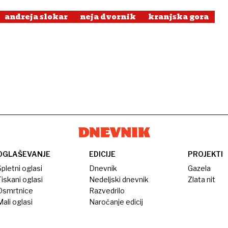
andreja slokar
neja dvornik
kranjska gora
OGLAŠEVANJE
EDICIJE
PROJEKTI
pletni oglasi
Dnevnik
Gazela
iskani oglasi
Nedeljski dnevnik
Zlata nit
Osmrtnice
Razvedrilo
ali oglasi
Naročanje edicij