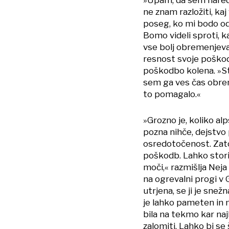
ne znam razložiti, ka
poseg, ko mi bodo ods
Bomo videli sproti, k
vse bolj obremenjeva
resnost svoje poškod
poškodbo kolena. »Str
sem ga ves čas obre
to pomagalo.«
»Grozno je, koliko a
pozna nihče, dejstvo 
osredotočenost. Zato
poškodb. Lahko storim
moči,« razmišlja Nej
na ogrevalni progi v 
utrjena, se ji je snež
je lahko pameten in m
bila na tekmo kar naj
zalomiti. Lahko bi se