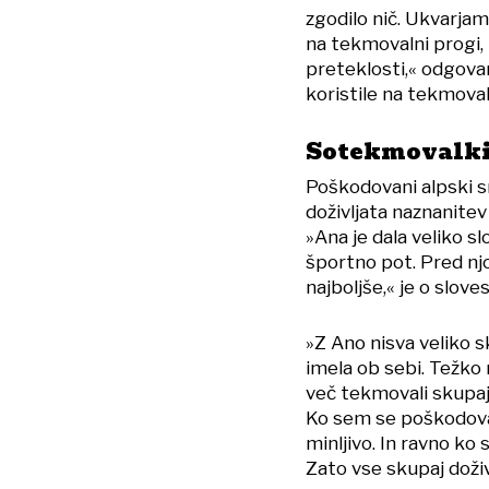
zgodilo nič. Ukvarja
na tekmovalni progi, 
preteklosti,« odgovarj
koristile na tekmoval
Sotekmovalki
Poškodovani alpski s
doživljata naznanite
»Ana je dala veliko 
športno pot. Pred nj
najboljše,« je o slov
»Z Ano nisva veliko s
imela ob sebi. Težko m
več tekmovali skupaj. 
Ko sem se poškodovala
minljivo. In ravno ko 
Zato vse skupaj doživ