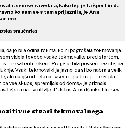
vala, sem se zavedala, kako lep je ta šport in da
n ravno ko sem se s tem sprijaznila, je Ana
ariere.
alpska smučarka
la, da je bila edina tekma, ko ni pogrešala tekmovanja,
sem videla tegobo vsake tekmovalke pred startom,
osti nekaterih tekem. Proga je bila povsem razrita, na
uknje. Vsaki tekmovalki je jasno, da si bo nabrala velik
e, ali manjši od tekmic. Vseeno pa bi raje doživljala
 pa vse skupaj spremljala od doma,« je priznala
e navdušena nad vrnitvijo 41-letne Američanke Lindsey
 pozitivne stvari tekmovalnega
la dobre prve korake na poti k vrnitvi. Natančno vam