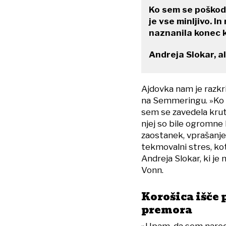
Ko sem se poškodo
je vse minljivo. I
naznanila konec k
Andreja Slokar, 
Ajdovka nam je razkri
na Semmeringu. »Ko 
sem se zavedela krut
njej so bile ogromne l
zaostanek, vprašanje l
tekmovalni stres, kot
Andreja Slokar, ki j
Vonn.
Korošica išče
premora
»Upam, da sem naredi