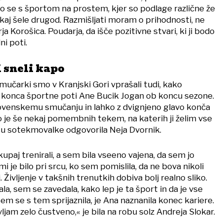
mo se s športom na prostem, kjer so podlage različne že
kaj šele drugod. Razmišljati moram o prihodnosti, ne
a Korošica. Poudarja, da išče pozitivne stvari, ki ji bodo
ni poti.
 sneli kapo
mučarki smo v Kranjski Gori vprašali tudi, kako
v konca športne poti Ane Bucik Jogan ob koncu sezone.
slovenskemu smučanju in lahko z dvignjeno glavo konča
o je še nekaj pomembnih tekem, na katerih ji želim vse
esu sotekmovalke odgovorila Neja Dvornik.
kupaj trenirali, a sem bila vseeno vajena, da sem jo
i je bilo pri srcu, ko sem pomislila, da ne bova nikoli
Življenje v takšnih trenutkih dobiva bolj realno sliko.
, sem se zavedala, kako lep je ta šport in da je vse
sem se s tem sprijaznila, je Ana naznanila konec kariere.
ljam zelo čustveno,« je bila na robu solz Andreja Slokar.