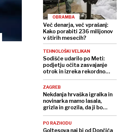
OBRAMBA
Več denarja, več vprašanj:
Kako porabiti 236 milijonov
v štirih mesecih?
TEHNOLOŠKI VELIKAN
Sodišče udarilo po Meti:
podjetju očita zasvajanje
otrok in izreka rekordno
kazen
ZAGREB
Nekdanja hrvaška igralka in
novinarka mamo lasala,
grizla in grozila, da ji bo
»utrgala glavo«
PO RAZHODU
Goltesova naj bi od Dončića