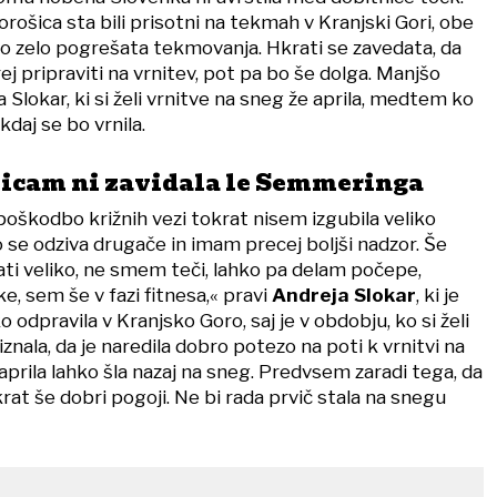
ošica sta bili prisotni na tekmah v Kranjski Gori, obe
ko zelo pogrešata tekmovanja. Hkrati se zavedata, da
ej pripraviti na vrnitev, pot pa bo še dolga. Manjšo
Slokar, ki si želi vrnitve na sneg že aprila, medtem ko
kdaj se bo vrnila.
icam ni zavidala le Semmeringa
poškodbo križnih vezi tokrat nisem izgubila veliko
 se odziva drugače in imam precej boljši nadzor. Še
i veliko, ne smem teči, lahko pa delam počepe,
, sem še v fazi fitnesa,« pravi
Andreja Slokar
, ki je
ko odpravila v Kranjsko Goro, saj je v obdobju, ko si želi
iznala, da je naredila dobro potezo na poti k vrnitvi na
 aprila lahko šla nazaj na sneg. Predvsem zaradi tega, da
krat še dobri pogoji. Ne bi rada prvič stala na snegu