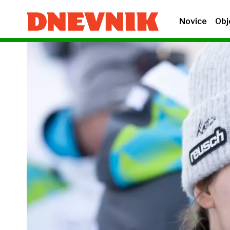
Novice
Obj