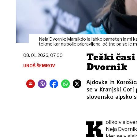
Neja Dvornik: Marsikdo je lahko pameten in mi kaj
tekmo kar najbolje pripravljena, očitno pa se je 
Težki časi
08. 01. 2026, 07.00
Dvornik
UROŠ ŠEMROV
Ajdovka in Korošica
se v Kranjski Gori 
slovensko alpsko 
K
oliko v slov
Neja Dvornik
kjer se v sl