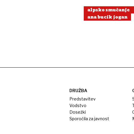
alpsko smučanje
ana bucik jogan
DRUŽBA
Predstavitev
S
Vodstvo
T
Dosežki
Sporočila za javnost
M