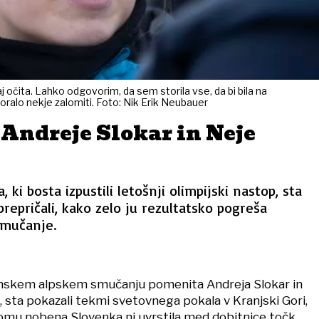
 očita. Lahko odgovorim, da sem storila vse, da bi bila na
moralo nekje zalomiti. Foto: Nik Erik Neubauer
 Andreje Slokar in Neje
, ki bosta izpustili letošnji olimpijski nastop, sta
prepričali, kako zelo ju rezultatsko pogreša
smučanje.
enskem alpskem smučanju pomenita Andreja Slokar in
, sta pokazali tekmi svetovnega pokala v Kranjski Gori,
alomu nobena Slovenka ni uvrstila med dobitnice točk.