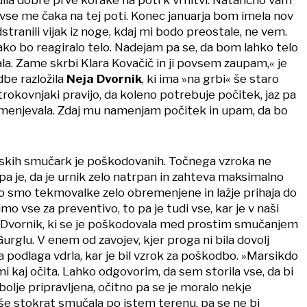
j vse me čaka na tej poti. Konec januarja bom imela nov
tranili vijak iz noge, kdaj mi bodo preostale, ne vem.
ako bo reagiralo telo. Nadejam pa se, da bom lahko telo
la. Zame skrbi Klara Kovačič in ji povsem zaupam,« je
be razložila
Neja Dvornik
, ki ima »na grbi« še staro
okovnjaki pravijo, da koleno potrebuje počitek, jaz pa
menjevala. Zdaj mu namenjam počitek in upam, da bo
lpskih smučark je poškodovanih. Točnega vzroka ne
pa je, da je urnik zelo natrpan in zahteva maksimalno
 smo tekmovalke zelo obremenjene in lažje prihaja do
o vse za preventivo, to pa je tudi vse, kar je v naši
a Dvornik, ki se je poškodovala med prostim smučanjem
Gurglu. V enem od zavojev, kjer proga ni bila dovolj
na podlaga vdrla, kar je bil vzrok za poškodbo. »Marsikdo
i kaj očita. Lahko odgovorim, da sem storila vse, da bi
bolje pripravljena, očitno pa se je moralo nekje
 še stokrat smučala po istem terenu, pa se ne bi