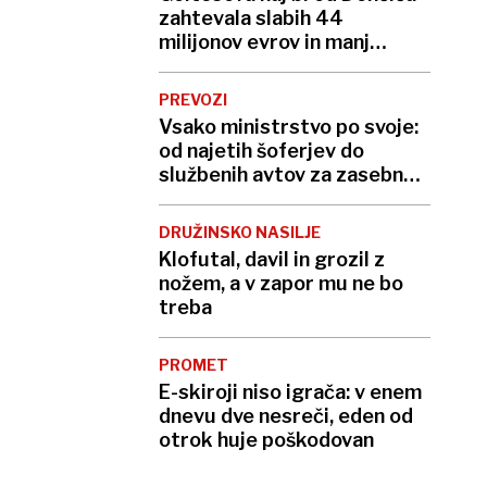
zahtevala slabih 44
milijonov evrov in manj
stikov z otrokoma
PREVOZI
Vsako ministrstvo po svoje:
od najetih šoferjev do
službenih avtov za zasebno
rabo
DRUŽINSKO NASILJE
Klofutal, davil in grozil z
nožem, a v zapor mu ne bo
treba
PROMET
E-skiroji niso igrača: v enem
dnevu dve nesreči, eden od
otrok huje poškodovan