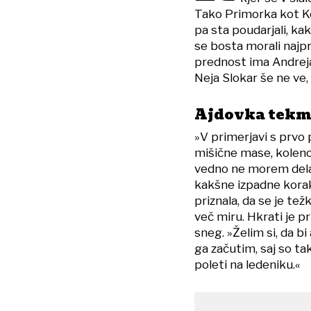
Tako Primorka kot Kor
pa sta poudarjali, ka
se bosta morali najpr
prednost ima Andreja 
Neja Slokar še ne ve, 
Ajdovka tekm
»V primerjavi s prvo 
mišične mase, koleno
vedno ne morem delat
kakšne izpadne korake
priznala, da se je tež
več miru. Hkrati je pr
sneg. »Želim si, da bi
ga začutim, saj so ta
poleti na ledeniku.«