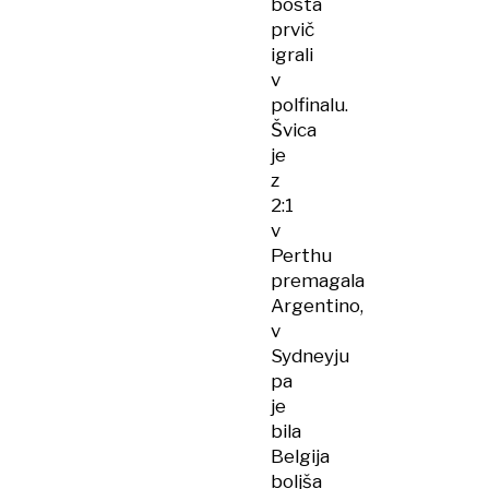
bosta
prvič
igrali
v
polfinalu.
Švica
je
z
2:1
v
Perthu
premagala
Argentino,
v
Sydneyju
pa
je
bila
Belgija
boljša