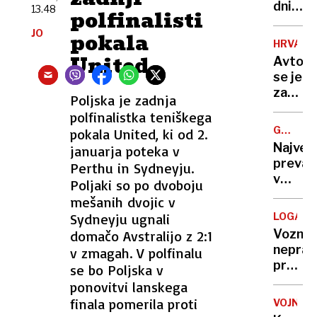
se
dni
13.48
polfinalisti
nekoč
po
JO
pozabl
pokala
poškod
HRVAŠK
izdelki
se je
United
Avtob
vrnil
se je
simbol
zatakni
Poljska je zadnja
Polhov
na
Gradca
polfinalistka teniškega
vstopn
ki je
GREGOR
pokala United, ki od 2.
rampi
MACGR
zdaj
Največ
januarja poteka v
trajekt
višji
prevar
Perthu in Sydneyju.
potniki
v
Poljaki so po dvoboju
so
zgodovi
mešanih dvojic v
ga
ljudem
tresli
Sydneyju ugnali
LOGATE
prodaj
in
Voznic
domačo Avstralijo z 2:1
državo,
potiska
neprav
v zmagah. V polfinalu
ki
prehite
se bo Poljska v
sploh
življen
ponovitvi lanskega
ni
motori
finala pomerila proti
obstaj
VOJNA
je