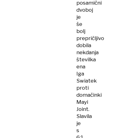
posamični
dvoboj
je
še
bolj
prepričljivo
dobila
nekdanja
številka
ena
Iga
Swiatek
proti
domačinki
Mayi
Joint.
Slavila
je
s
6:1,