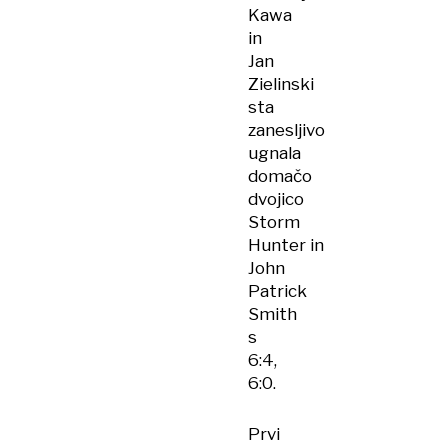
Kawa
in
Jan
Zielinski
sta
zanesljivo
ugnala
domačo
dvojico
Storm
Hunter in
John
Patrick
Smith
s
6:4,
6:0.
Prvi