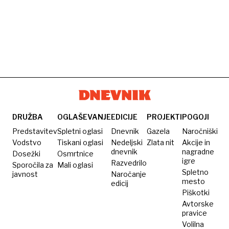
DRUŽBA
OGLAŠEVANJE
EDICIJE
PROJEKTI
POGOJI
Predstavitev
Spletni oglasi
Dnevnik
Gazela
Naročniški
Vodstvo
Tiskani oglasi
Nedeljski
Zlata nit
Akcije in
dnevnik
nagradne
Dosežki
Osmrtnice
igre
Razvedrilo
Sporočila za
Mali oglasi
Spletno
javnost
Naročanje
mesto
edicij
Piškotki
Avtorske
pravice
Volilna