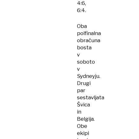
4:6,
6:4.
Oba
polfinalna
obračuna
bosta
v
soboto
v
Sydneyju.
Drugi
par
sestavljata
Švica
in
Belgija.
Obe
ekipi