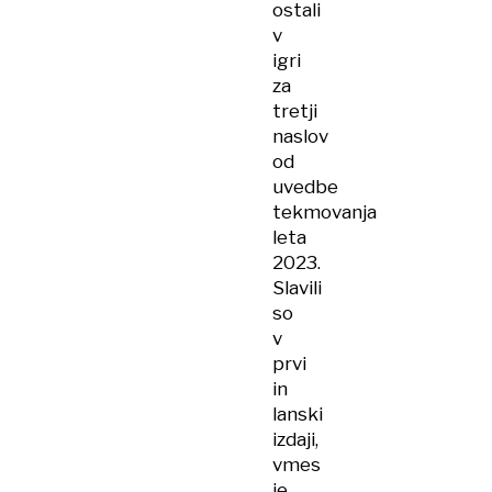
Merck
ostali
v
igri
za
tretji
naslov
od
uvedbe
tekmovanja
leta
2023.
Slavili
so
v
prvi
in
lanski
izdaji,
vmes
je