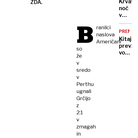
ZDA.
Krvava
ogrož
noč
v
B
Ukrajin
ranilci
rakete
PREMIK
naslova
ubijale
Kitajs
Američani
v
prevz
so
Harkiv
vodilno
droni
že
vlogo
udarili
v
tudi
po
sredo
pri
Rusiji
v
razvoj
Perthu
zdravil
ugnali
»Leta
Grčijo
2030
z
bodo
2:1
moji
v
tekme
zmagah
Kitajci,
in
ne