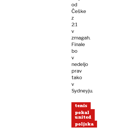
od
Češke
z
2:1
v
zmagah.
Finale
bo
v
nedeljo
prav
tako
v
Sydneyju.
tenis
pokal
united
poljska