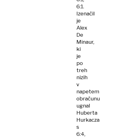
6:1.
Izenačil
je
Alex
De
Minaur,
ki
je
po
treh
nizih
v
napetem
obračunu
ugnal
Huberta
Hurkacza
s
6:4,