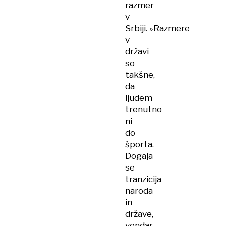
razmer
v
Srbiji. »Razmere
v
državi
so
takšne,
da
ljudem
trenutno
ni
do
športa.
Dogaja
se
tranzicija
naroda
in
države,
vendar