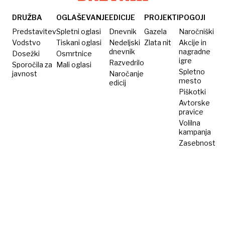
DRUŽBA
OGLAŠEVANJE
EDICIJE
PROJEKTI
POGOJI
Predstavitev
Spletni oglasi
Dnevnik
Gazela
Naročniški
Vodstvo
Tiskani oglasi
Nedeljski
Zlata nit
Akcije in
dnevnik
nagradne
Dosežki
Osmrtnice
igre
Razvedrilo
Sporočila za
Mali oglasi
Spletno
javnost
Naročanje
mesto
edicij
Piškotki
Avtorske
pravice
Volilna
kampanja
Zasebnost