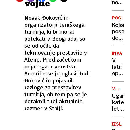
vojne
nesreč
novo
skrbijo
po
igračo,
vsej
ki
Novak Đoković in
POGLED
Sloveni
odpre
organizatorji teniškega
Kolone
vaš
turnirja, ki bi moral
posebe
avto
potekati v Beogradu, so
dolga
in
na
se odločili, da
klonira
Gorenj
tekmovanje prestavijo v
kredit
INVAZIJ
številn
Atene. Pred začetkom
kartic
V
proti
odprtega prvenstva
Istri
Primor
Amerike se je oglasil tudi
opazili
in na
Đoković in pojasnil
želati
Hrvaš
prišlek
razloge za prestavitev
V
ne
turnirja, ob tem pa se je
ŠTEVIL
Uganet
opečej
dotaknil tudi aktualnih
katere
niso
razmer v Srbiji.
leta
pa
smo
povse
imeli
nedolž
IZSLEDK
samo