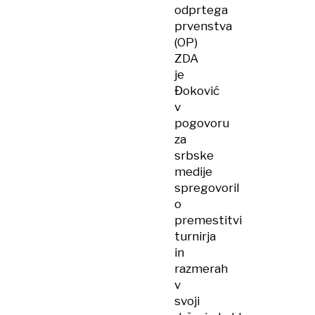
odprtega
prvenstva
(OP)
ZDA
je
Đoković
v
pogovoru
za
srbske
medije
spregovoril
o
premestitvi
turnirja
in
razmerah
v
svoji