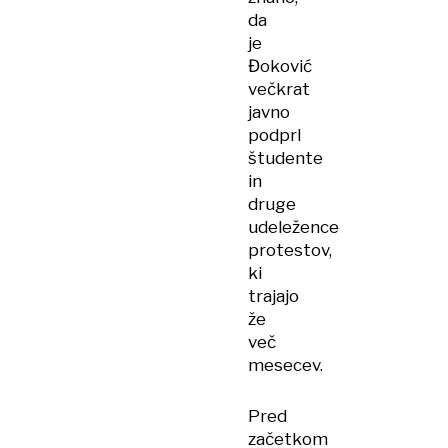
da
je
Đoković
večkrat
javno
podprl
študente
in
druge
udeležence
protestov,
ki
trajajo
že
več
mesecev.
Pred
začetkom