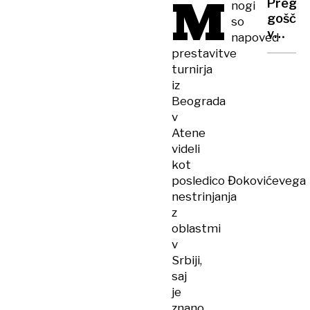
M
Pregle
nogi
en
gošče
so
televiz
v
napoved
progr
Bohinj
prestavitve
jezeru
turnirja
potrdil
iz
potenc
Beograda
strupe
v
cianob
Atene
videli
kot
posledico Đokovićevega
nestrinjanja
z
oblastmi
v
Srbiji,
saj
je
znano,