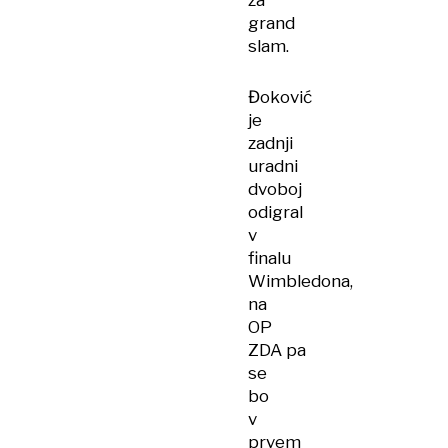
za
grand
slam.
Đoković
je
zadnji
uradni
dvoboj
odigral
v
finalu
Wimbledona,
na
OP
ZDA pa
se
bo
v
prvem