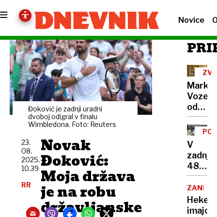
Novice
O
PRI
ZVE
Marko
Vozelj:
od
Đoković je zadnji uradni
Čukov
dvoboj odigral v finalu
Wimbledona. Foto: Reuters
do
POR
samost
Novak
23.
V
poti
08.
Đoković:
zadnjih
in
2025,
48
10.39
zakaj
Moja država
urah
ga
RR
je na robu
skoraj
ZANIMI
youtu
300
Hekerj
državljanske
kliki
promet
imajo
ne