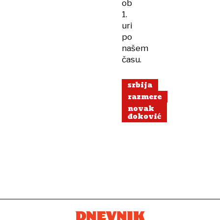
ob
1.
uri
po
našem
času.
srbija
razmere
novak
đoković