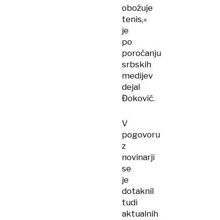
obožuje
tenis,«
je
po
poročanju
srbskih
medijev
dejal
Đoković.
V
pogovoru
z
novinarji
se
je
dotaknil
tudi
aktualnih