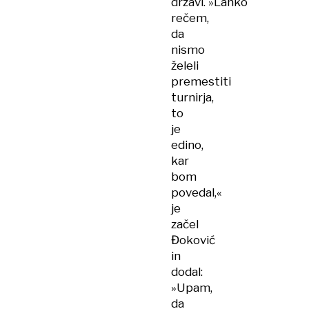
državi. »Lahko
rečem,
da
nismo
želeli
premestiti
turnirja,
to
je
edino,
kar
bom
povedal,«
je
začel
Đoković
in
dodal:
»Upam,
da