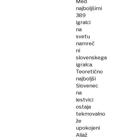
Med
najboljšimi
389
igralci
na
svetu
namreč
ni
slovenskega
igralca.
Teoretično
najboljši
Slovenec
na
lestvici
ostaja
tekmovalno
že
upokojeni
Aljaž