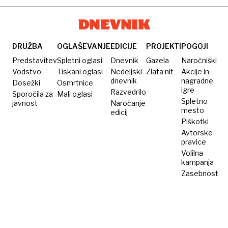
DRUŽBA
OGLAŠEVANJE
EDICIJE
PROJEKTI
POGOJI
Predstavitev
Spletni oglasi
Dnevnik
Gazela
Naročniški
Vodstvo
Tiskani oglasi
Nedeljski
Zlata nit
Akcije in
dnevnik
nagradne
Dosežki
Osmrtnice
igre
Razvedrilo
Sporočila za
Mali oglasi
Spletno
javnost
Naročanje
mesto
edicij
Piškotki
Avtorske
pravice
Volilna
kampanja
Zasebnost