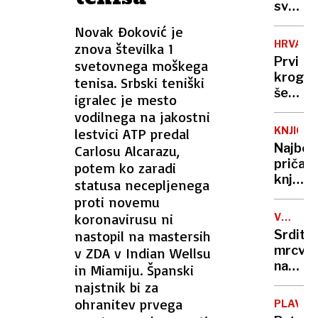
svari
pred
Novak Đoković je
občins
HRVAŠK
znova številka 1
projek
Prvi
svetovnega moškega
krog
tenisa. Srbski teniški
še
igralec je mesto
ne
vodilnega na jakostni
bo
KNJIGE
lestvici ATP predal
prines
Najbolj
Carlosu Alcarazu,
zmagov
pričak
potem ko zaradi
knjižni
statusa necepljenega
naslovi
proti novemu
v
koronavirusu ni
VOJNA
2025
V
nastopil na mastersih
Srdito
UKRAJIN
mrcvar
v ZDA v Indian Wellsu
na
in Miamiju. Španski
fronti
najstnik bi za
pred
ohranitev prvega
PLAVAN
skoraj