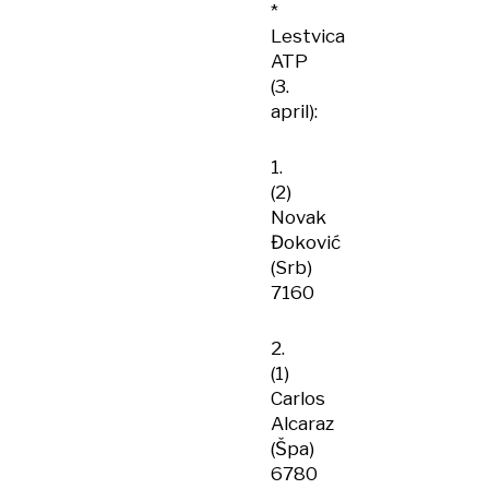
*
Lestvica
ATP
(3.
april):
1.
(2)
Novak
Đoković
(Srb)
7160
2.
(1)
Carlos
Alcaraz
(Špa)
6780