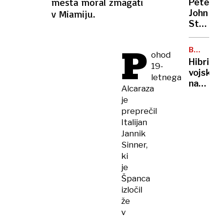
mesta moral zmagati
Peter
priho
v Miamiju.
John
Trump
Steven
Ob
takšn
P
BALTSK
ohod
odnos
MORJE
Hibrid
19-
PZS
vojsko
letnega
ne
na
gre
Alcaraza
morsk
več
je
dnu
preprečil
Italijan
Jannik
Sinner,
ki
je
Španca
izločil
že
v