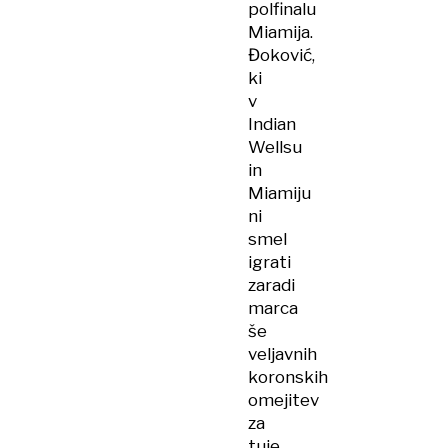
polfinalu
Miamija.
Đoković,
ki
v
Indian
Wellsu
in
Miamiju
ni
smel
igrati
zaradi
marca
še
veljavnih
koronskih
omejitev
za
tuje