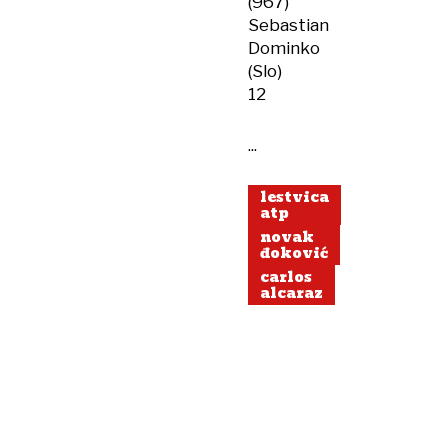
(967)
Sebastian
Dominko
(Slo)
12
...
lestvica
atp
novak
đoković
carlos
alcaraz