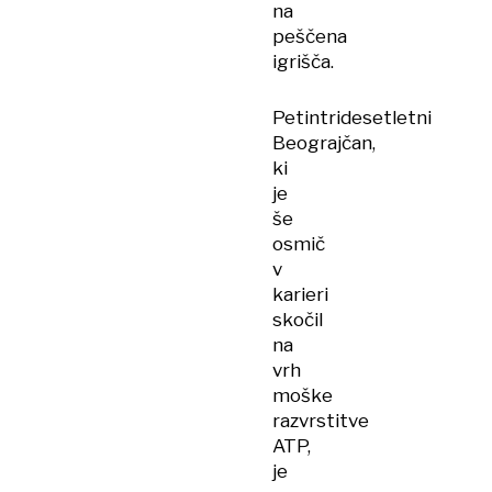
na
peščena
igrišča.
Petintridesetletni
Beograjčan,
ki
je
še
osmič
v
karieri
skočil
na
vrh
moške
razvrstitve
ATP,
je