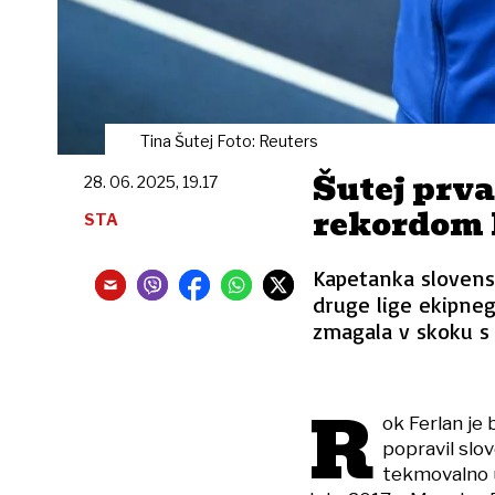
Tina Šutej Foto: Reuters
Šutej prva
28. 06. 2025, 19.17
rekordom 
STA
Kapetanka slovensk
druge lige ekipneg
zmagala v skoku s 
R
ok Ferlan je
popravil slov
tekmovalno u