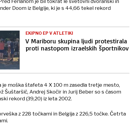
red Ferlanom je bil tokrat le svetovni dvoranski in
der Doom iz Belgije, ki je s 44,66 tekel rekord
EKIPNO EP V ATLETIKI
V Mariboru skupina ljudi protestirala
proti nastopom izraelskih športnikov
 je moška štafeta 4 X 100 m zasedla tretje mesto,
ž Šuštaršič, Andrej Skočir in Jurij Beber so s časom
ski rekord (39,20) iz leta 2002.
rveška z 228 točkami in Belgija z 226,5 točke. Četrta
ami.