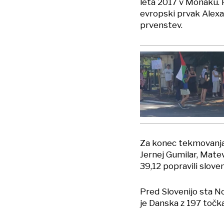
leta 2017 v Monaku. P
evropski prvak Alexan
prvenstev.
Za konec tekmovanja
Jernej Gumilar, Matev
39,12 popravili sloven
Pred Slovenijo sta No
je Danska z 197 točk