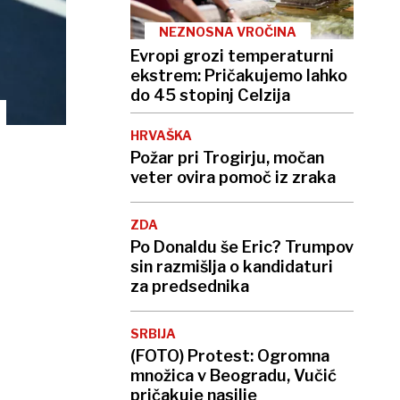
NEZNOSNA VROČINA
Evropi grozi temperaturni
ekstrem: Pričakujemo lahko
do 45 stopinj Celzija
HRVAŠKA
Požar pri Trogirju, močan
veter ovira pomoč iz zraka
ZDA
Po Donaldu še Eric? Trumpov
sin razmišlja o kandidaturi
za predsednika
SRBIJA
(FOTO) Protest: Ogromna
množica v Beogradu, Vučić
pričakuje nasilje