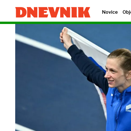
Novice
Obj