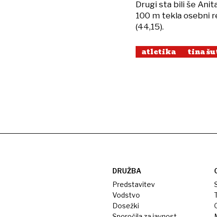
Drugi sta bili še Anit
100 m tekla osebni re
(44,15).
atletika
tina šu
DRUŽBA
Predstavitev
S
Vodstvo
T
Dosežki
Sporočila za javnost
M