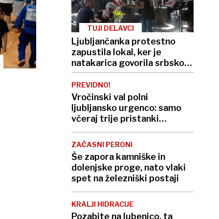
TUJI DELAVCI
Ljubljančanka protestno
zapustila lokal, ker je
natakarica govorila srbsko.
»V Sloveniji tega ne bom
dovolila«
PREVIDNO!
Vročinski val polni
ljubljansko urgenco: samo
včeraj trije pristanki
helikopterja, letos že več
kot 420
ZAČASNI PERONI
Še zapora kamniške in
dolenjske proge, nato vlaki
spet na železniški postaji
KRALJI HIDRACIJE
Pozabite na lubenico, ta