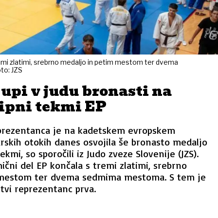
emi zlatimi, srebrno medaljo in petim mestom ter dvema
to: JZS
upi v judu bronasti na
ipni tekmi EP
prezentanca je na kadetskem evropskem
rskih otokih danes osvojila še bronasto medaljo
kmi, so sporočili iz Judo zveze Slovenije (JZS).
čni del EP končala s tremi zlatimi, srebrno
 mestom ter dvema sedmima mestoma. S tem je
itvi reprezentanc prva.