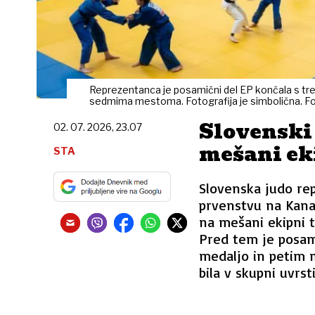
Reprezentanca je posamični del EP končala s tr
sedmima mestoma. Fotografija je simbolična. Fo
Slovenski 
02. 07. 2026, 23.07
mešani ek
STA
Slovenska judo re
prvenstvu na Kana
na mešani ekipni te
Pred tem je posami
medaljo in petim
bila v skupni uvrst