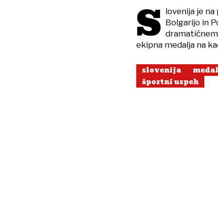
S
lovenija je n
Bolgarijo in 
dramatičnem r
ekipna medalja na ka
slovenija
medal
športni uspeh