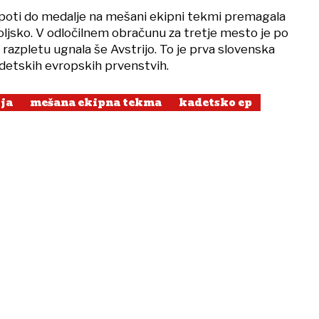
a poti do medalje na mešani ekipni tekmi premagala
Poljsko. V odločilnem obračunu za tretje mesto je po
azpletu ugnala še Avstrijo. To je prva slovenska
detskih evropskih prvenstvih.
ja
mešana ekipna tekma
kadetsko ep