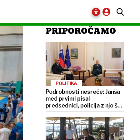
PRIPOROČAMO
POLITIKA
Podrobnosti nesreče: Janša
med prvimi pisal
predsednici, policija z njo še
ni govorila