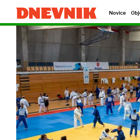
Novice
Obj