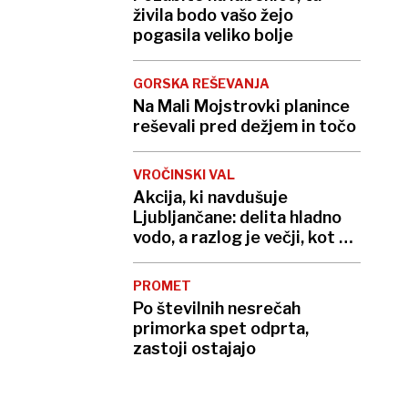
živila bodo vašo žejo
pogasila veliko bolje
GORSKA REŠEVANJA
Na Mali Mojstrovki planince
reševali pred dežjem in točo
VROČINSKI VAL
Akcija, ki navdušuje
Ljubljančane: delita hladno
vodo, a razlog je večji, kot se
zdi
PROMET
Po številnih nesrečah
primorka spet odprta,
zastoji ostajajo