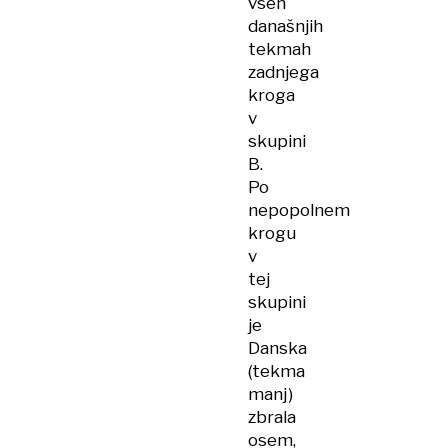
vseh
današnjih
tekmah
zadnjega
kroga
v
skupini
B.
Po
nepopolnem
krogu
v
tej
skupini
je
Danska
(tekma
manj)
zbrala
osem,