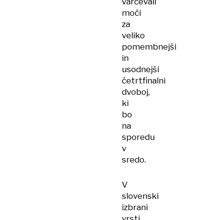
varčevali
moči
za
veliko
pomembnejši
in
usodnejši
četrtfinalni
dvoboj,
ki
bo
na
sporedu
v
sredo.
V
slovenski
izbrani
vrsti