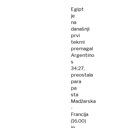
Egipt
je
na
današnji
prvi
tekmi
premagal
Argentino
s
34:27,
preostala
para
pa
sta
Madžarska
-
Francija
(16.00)
in