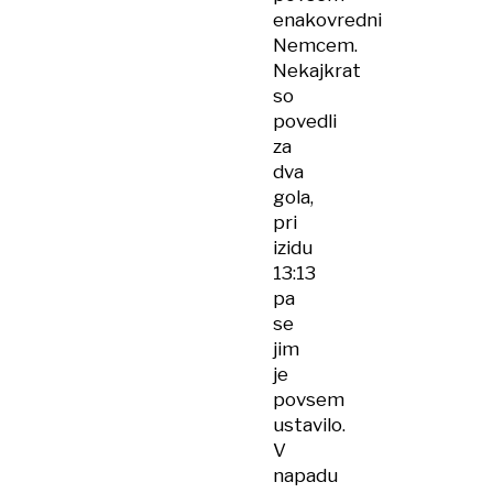
enakovredni
Nemcem.
Nekajkrat
so
povedli
za
dva
gola,
pri
izidu
13:13
pa
se
jim
je
povsem
ustavilo.
V
napadu