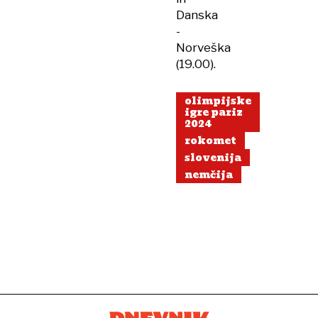
Danska
-
Norveška
(19.00).
olimpijske
igre pariz
2024
rokomet
slovenija
nemčija