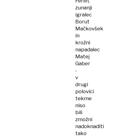
Ferlin,
zunanji
igralec
Borut
Mačkovšek
in
krožni
napadalec
Matej
Gaber
-
v
drugi
polovici
tekme
niso
bili
zmožni
nadoknaditi
tako