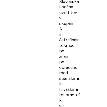
Slovenska
končna
uvrstitev
v
skupini
A
in
četrtfinalni
tekmec
bo
znan
po
obračunu
med
španskimi
in
hrvaškimi
rokometaši,
ki
se