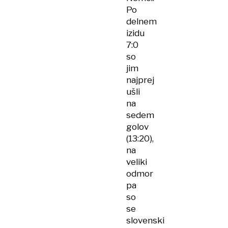
Po
delnem
izidu
7:0
so
jim
najprej
ušli
na
sedem
golov
(13:20),
na
veliki
odmor
pa
so
se
slovenski