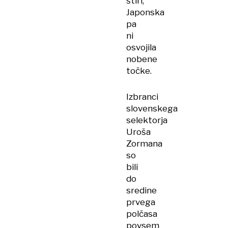
štiri,
Japonska
pa
ni
osvojila
nobene
točke.
Izbranci
slovenskega
selektorja
Uroša
Zormana
so
bili
do
sredine
prvega
polčasa
povsem