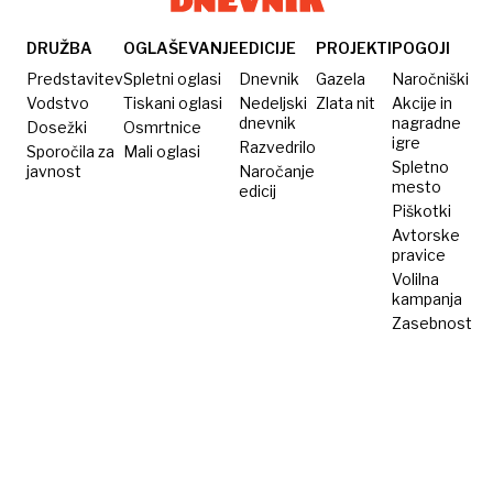
DRUŽBA
OGLAŠEVANJE
EDICIJE
PROJEKTI
POGOJI
Predstavitev
Spletni oglasi
Dnevnik
Gazela
Naročniški
Vodstvo
Tiskani oglasi
Nedeljski
Zlata nit
Akcije in
dnevnik
nagradne
Dosežki
Osmrtnice
igre
Razvedrilo
Sporočila za
Mali oglasi
Spletno
javnost
Naročanje
mesto
edicij
Piškotki
Avtorske
pravice
Volilna
kampanja
Zasebnost