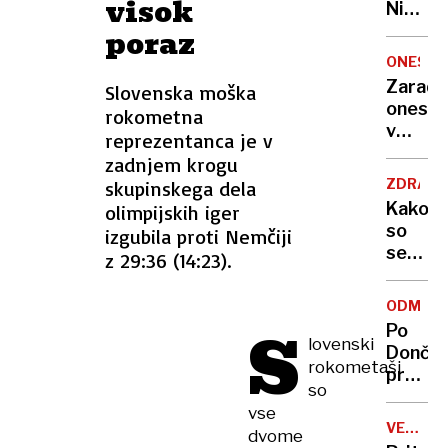
visok
Nikoli
nisem
poraz
pomisli
ONESNA
da je
Zaradi
Slovenska moška
to v
onesna
rokometna
moji
v
reprezentanca je v
Ljublja
delu
zadnjem krogu
sploh
Logat
mogoč
ZDRAVS
skupinskega dela
voda
Kako
olimpijskih iger
nepitn
so
izgubila proti Nemčiji
se
z 29:36 (14:23).
zasuka
cilji
ODMEV
Golobo
S
Po
vlade
lovenski
Dončić
rokometaši
prodaji
so
Karma
vse
je
VELIKA
dvome
psica,
BRITANI