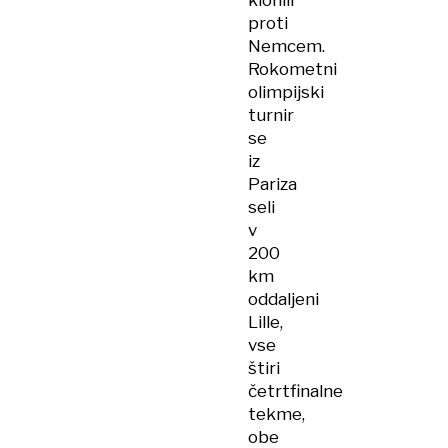
klonili
proti
Nemcem.
Rokometni
olimpijski
turnir
se
iz
Pariza
seli
v
200
km
oddaljeni
Lille,
vse
štiri
četrtfinalne
tekme,
obe