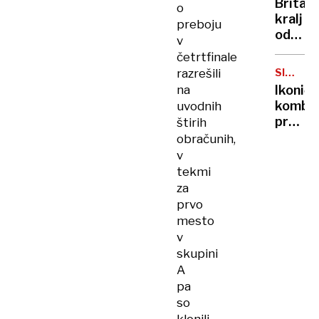
Britan
o
Nico
kralj
preboju
pa
odpove
v
njen
obvezn
četrtfinale
sin
zaradi
razrešili
SIMBOL
strans
HIPIJEV
na
Ikoničn
učinko
kombi
uvodnih
zdravlj
praznu
štirih
raka
75.
obračunih,
rojstni
v
dan
tekmi
za
prvo
mesto
v
skupini
A
pa
so