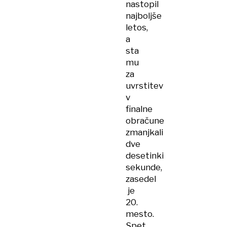
nastopil
najboljše
letos,
a
sta
mu
za
uvrstitev
v
finalne
obračune
zmanjkali
dve
desetinki
sekunde,
zasedel
je
20.
mesto.
Spet