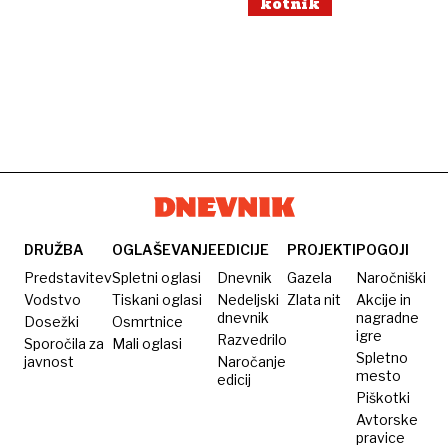
kotnik
DRUŽBA
OGLAŠEVANJE
EDICIJE
PROJEKTI
POGOJI
Predstavitev
Spletni oglasi
Dnevnik
Gazela
Naročniški
Vodstvo
Tiskani oglasi
Nedeljski
Zlata nit
Akcije in
dnevnik
nagradne
Dosežki
Osmrtnice
igre
Razvedrilo
Sporočila za
Mali oglasi
Spletno
javnost
Naročanje
mesto
edicij
Piškotki
Avtorske
pravice