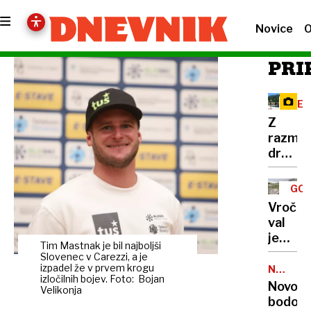
Novice
O
PRI
RE
Z
razma
družbe
omreži
na
GOR
Vršič
TUR
Vročin
leze
val
vsak,
je
ki
Tim Mastnak je bil najboljši
dosege
Slovenec v Carezzi, a je
potreb
gore,
izpadel že v prvem krogu
NALEZLJ
pravlji
izločilnih bojev. Foto: Bojan
BOLEZN
zaradi
Novoro
ozadje
Velikonja
pomanj
bodo
za