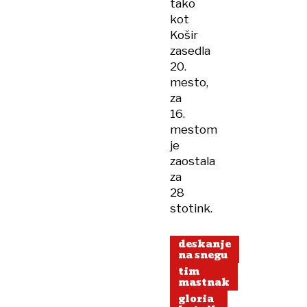
tako
kot
Košir
zasedla
20.
mesto,
za
16.
mestom
je
zaostala
za
28
stotink.
deskanje
na snegu
tim
mastnak
gloria