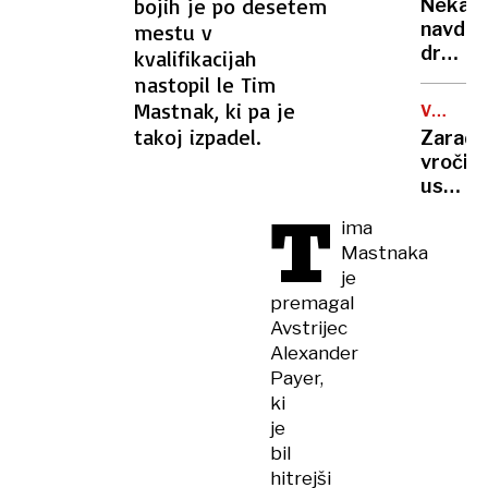
rekord
bojih je po desetem
Nekate
orožje
navduš
mestu v
za
drugi
kvalifikacijah
destabi
zgrože
nastopil le Tim
evrops
umetn
Mastnak, ki pa je
demokr
VROČIN
inteli
VAL
takoj izpadel.
Zaradi
ustvari
vročin
nove
ustavlj
viruse
T
žičnice
ima
na
Mastnaka
ledeniš
je
smučiš
premagal
v
Avstrijec
Alpah
Alexander
Payer,
ki
je
bil
hitrejši