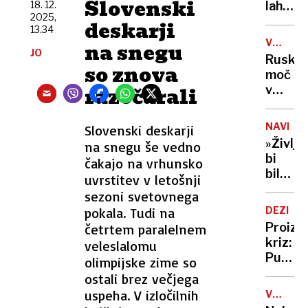
Slovenski
vode
18. 12.
lahko
selfije
2025,
zaskrbl
zaščitil
deskarji
13.34
tudi
že v
VOJNA
na snegu
v
porodni
JO
V
Ruska
kočah
so znova
UKRAJIN
moč
razočarali
v
Tihem
oceanu
NAVDIH
Slovenski deskarji
z
»Življe
na snegu še vedno
obsež
bi
čakajo na vrhunsko
vojašk
bilo
uvrstitev v letošnji
vajo
dolgoč
sezoni svetovnega
preizku
97-
mornar
pokala. Tudi na
DEZINF
letnica
in
Proizv
četrtem paralelnem
z
balisti
kriz:
veleslalomu
neverj
rakete
Putin
olimpijske zime so
podvi
je
ostali brez večjega
podrla
našel
uspeha. V izločilnih
lastni
V
novo
ZDA