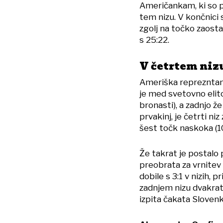
Američankam, ki so pov
tem nizu. V končnici 
zgolj na točko zaost
s 25:22.
V četrtem niz
Ameriška reprezntanc
je med svetovno elito 
bronasti), a zadnjo že
prvakinj, je četrti ni
šest točk naskoka (10
Že takrat je postalo
preobrata za vrnitev
dobile s 3:1 v nizih, 
zadnjem nizu dvakrat 
izpita čakata Slovenk