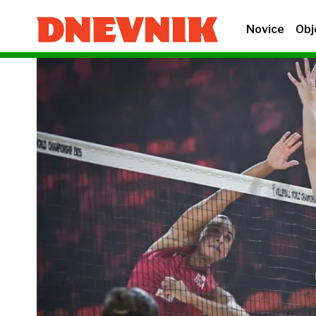
Novice
Obj