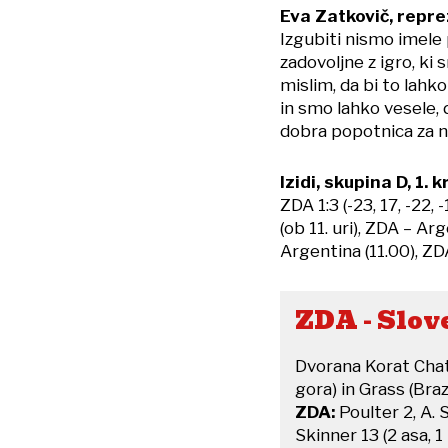
Eva Zatkovič, repre
Izgubiti nismo imele 
zadovoljne z igro, ki 
mislim, da bi to lahko
in smo lahko vesele, d
dobra popotnica za n
Izidi, skupina D, 1. k
ZDA 1:3 (-23, 17, -22, -
(ob 11. uri), ZDA – Ar
Argentina (11.00), ZD
ZDA - Sloven
Dvorana Korat Chat
gora) in Grass (Brazil
ZDA:
Poulter 2, A. 
Skinner 13 (2 asa, 1 