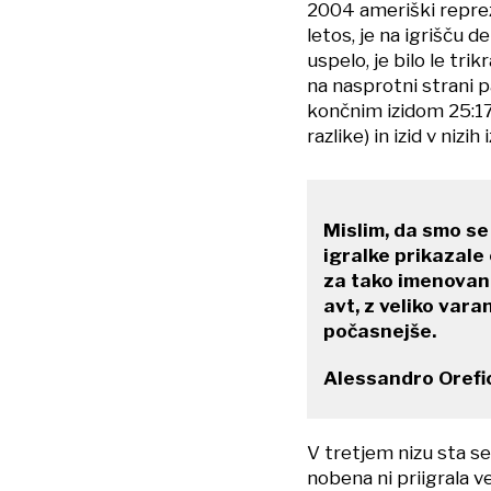
2004 ameriški reprez
letos, je na igrišču d
uspelo, je bilo le tr
na nasprotni strani p
končnim izidom 25:17
razlike) in izid v nizih 
Mislim, da smo se
igralke prikazale 
za tako imenovano
avt, z veliko vara
počasnejše.
Alessandro Orefic
V tretjem nizu sta se
nobena ni priigrala v