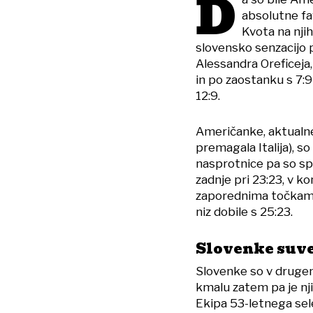
D
absolutne fa
Kvota na nji
slovensko senzacijo 
Alessandra Oreficeja, 
in po zaostanku s 7:
12:9.
Američanke, aktualne 
premagala Italija), so
nasprotnice pa so spet
zadnje pri 23:23, v 
zaporednima točkama 
niz dobile s 25:23.
Slovenke suve
Slovenke so v drugem 
kmalu zatem pa je nji
Ekipa 53-letnega sele