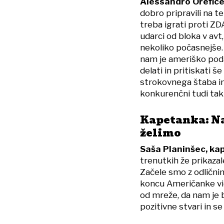
Alessandro Orefice,
dobro pripravili na t
treba igrati proti Z
udarci od bloka v avt,
nekoliko počasnejše.
nam je ameriško pod
delati in pritiskati 
strokovnega štaba in 
konkurenčni tudi tak
Kapetanka: Na 
želimo
Saša Planinšec, ka
trenutkih že prikazale
Začele smo z odlični
koncu Američanke vide
od mreže, da nam je 
pozitivne stvari in s