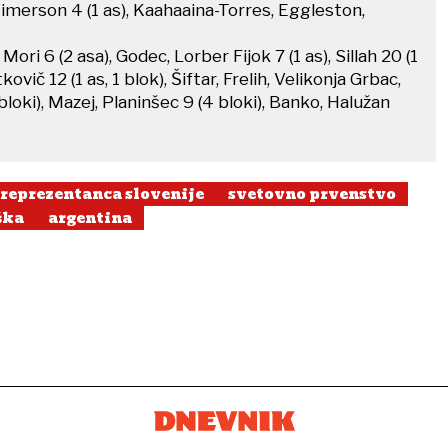
Jimerson 4 (1 as), Kaahaaina-Torres, Eggleston,
Mori 6 (2 asa), Godec, Lorber Fijok 7 (1 as), Sillah 20 (1
tkovič 12 (1 as, 1 blok), Šiftar, Frelih, Velikonja Grbac,
 bloki), Mazej, Planinšec 9 (4 bloki), Banko, Halužan
 reprezentanca slovenije
svetovno prvenstvo
ška
argentina