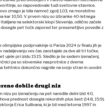
voritinje, so napovedovale tudi svetovne stavnice.
hovo zmago je bila namreč zgolj 1,03, na morebitno
pa kar 10,50. V prvem nizu so izbranke 40-letnega
Italijana na selektorski klopi Slovenije, odlično začele
9 dosegle pet točk zapored ter presenetljivo povedle z
olimpijske podprvakinje iz Pariza 2024 (v finalu jih je
 v nadaljevanju ves čas zaostajale za dve ali tri točke,
 ujele pri izidu 15:15. Sledilo je še sedem izenačenj,
končnici pa so slovenske nasprotnice z dvema
tehtnico dokončno nagnile na svojo stran in uvodni
reno dobile drugi niz
nizu po izenačenju na pet naredile delni izid 4:0,
hova prednost dosegla rekordnih plus šest (14:8, 15:9).
ktorja Erica Sullivana, ki je bil med letoma 1997 in