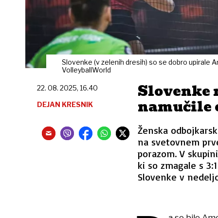
Slovenke (v zelenih dresih) so se dobro upirale 
VolleyballWorld
Slovenke 
22. 08. 2025, 16.40
namučile 
DEJAN KRESNIK
Ženska odbojkarsk
na svetovnem prve
porazom. V skupin
ki so zmagale s 3:1
Slovenke v nedeljo
a so bile A