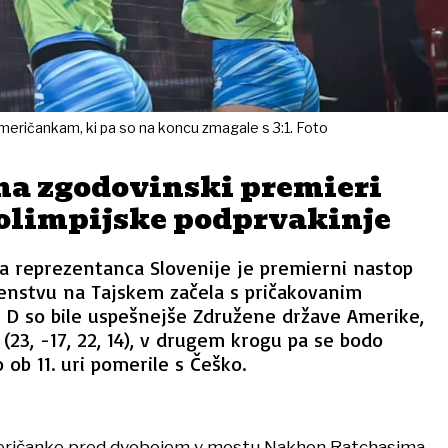
Američankam, ki pa so na koncu zmagale s 3:1. Foto
na zgodovinski premieri
olimpijske podprvakinje
a reprezentanca Slovenije je premierni nastop
nstvu na Tajskem začela s pričakovanim
i D so bile uspešnejše Združene države Amerike,
 (23, -17, 22, 14), v drugem krogu pa se bodo
 ob 11. uri pomerile s Češko.
meričanke pred dvobojem v mestu Nakhon Ratchasima