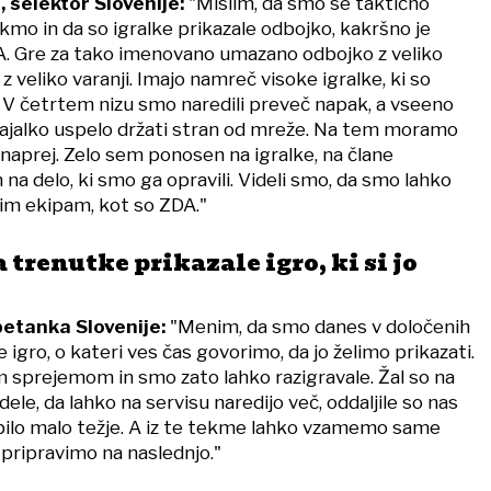
 selektor Slovenije:
"Mislim, da smo se taktično
ekmo in da so igralke prikazale odbojko, kakršno je
DA. Gre za tako imenovano umazano odbojko z veliko
 z veliko varanji. Imajo namreč visoke igralke, ki so
 V četrtem nizu smo naredili preveč napak, a vseeno
ajalko uspelo držati stran od mreže. Na tem moramo
še naprej. Zelo sem ponosen na igralke, na člane
na delo, ki smo ga opravili. Videli smo, da smo lahko
im ekipam, kot so ZDA."
trenutke prikazale igro, ki si jo
petanka Slovenije:
"Menim, da smo danes v določenih
 igro, o kateri ves čas govorimo, da jo želimo prikazati.
m sprejemom in smo zato lahko razigravale. Žal so na
le, da lahko na servisu naredijo več, oddaljile so nas
bilo malo težje. A iz te tekme lahko vzamemo same
e pripravimo na naslednjo."