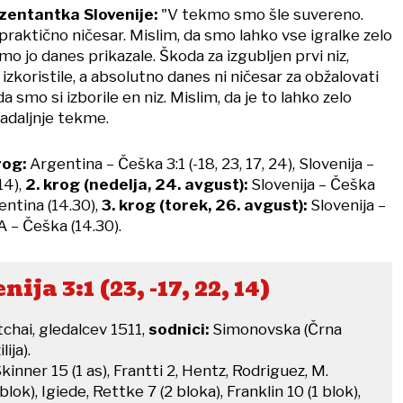
zentantka Slovenije:
"V tekmo smo šle suvereno.
praktično ničesar. Mislim, da smo lahko vse igralke zelo
smo jo danes prikazale. Škoda za izgubljen prvi niz,
 izkoristile, a absolutno danes ni ničesar za obžalovati
a smo si izborile en niz. Mislim, da je to lahko zelo
adaljnje tekme.
rog:
Argentina – Češka 3:1 (-18, 23, 17, 24), Slovenija –
14),
2. krog (nedelja, 24. avgust):
Slovenija – Češka
gentina (14.30),
3. krog (torek, 26. avgust):
Slovenija –
A – Češka (14.30).
ija 3:1 (23, -17, 22, 14)
chai, gledalcev 1511,
sodnici:
Simonovska (Črna
ija).
Skinner 15 (1 as), Frantti 2, Hentz, Rodriguez, M.
blok), Igiede, Rettke 7 (2 bloka), Franklin 10 (1 blok),