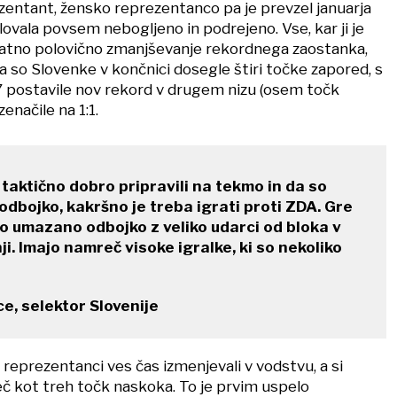
entant, žensko reprezentanco pa je prevzel januarja
elovala povsem nebogljeno in podrejeno. Vse, kar ji je
ikratno polovično zmanjševanje rekordnega zaostanka,
a so Slovenke v končnici dosegle štiri točke zapored, s
 postavile nov rekord v drugem nizu (osem točk
izenačile na 1:1.
 taktično dobro pripravili na tekmo in da so
odbojko, kakršno je treba igrati proti ZDA. Gre
 umazano odbojko z veliko udarci od bloka v
nji. Imajo namreč visoke igralke, ki so nekoliko
e, selektor Slovenije
 reprezentanci ves čas izmenjevali v vodstvu, a si
eč kot treh točk naskoka. To je prvim uspelo