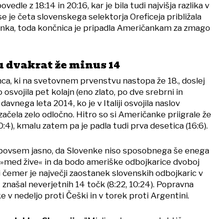
edle z 18:14 in 20:16, kar je bila tudi najvišja razlika v
se je četa slovenskega selektorja Oreficeja približala
anka, toda končnica je pripadla Američankam za zmago
u dvakrat že minus 14
a, ki na svetovnem prvenstvu nastopa že 18., doslej
osvojila pet kolajn (eno zlato, po dve srebrni in
 davnega leta 2014, ko je v Italiji osvojila naslov
z začela zelo odločno. Hitro so si Američanke priigrale že
:4), kmalu zatem pa je padla tudi prva desetica (16:6).
 povsem jasno, da Slovenke niso sposobnega še enega
 »med žive« in da bodo ameriške odbojkarice dvoboj
pri čemer je največji zaostanek slovenskih odbojkaric v
znašal neverjetnih 14 točk (8:22, 10:24). Popravna
e v nedeljo proti Češki in v torek proti Argentini.