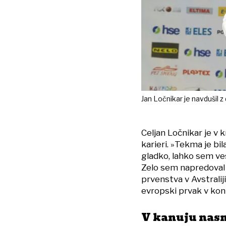
Jan Ločnikar je navdušil
Celjan Ločnikar je v
karieri. »Tekma je bil
gladko, lahko sem ves
Zelo sem napredoval
prvenstva v Avstraliji,
evropski prvak v kon
V kanuju nasm