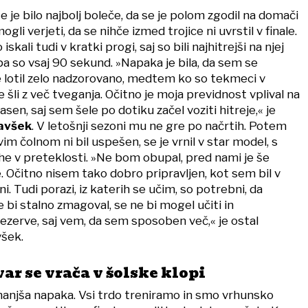
 je bilo najbolj boleče, da se je polom zgodil na domači
gli verjeti, da se nihče izmed trojice ni uvrstil v finale.
kali tudi v kratki progi, saj so bili najhitrejši na njej
a so vsaj 90 sekund. »Napaka je bila, da sem se
 lotil zelo nadzorovano, medtem ko so tekmeci v
šli z več tveganja. Očitno je moja previdnost vplival na
sen, saj sem šele po dotiku začel voziti hitreje,« je
avšek
. V letošnji sezoni mu ne gre po načrtih. Potem
im čolnom ni bil uspešen, se je vrnil v star model, s
he v preteklosti. »Ne bom obupal, pred nami je še
 Očitno nisem tako dobro pripravljen, kot sem bil v
ni. Tudi porazi, iz katerih se učim, so potrebni, da
bi stalno zmagoval, se ne bi mogel učiti in
ezerve, saj vem, da sem sposoben več,« je ostal
všek.
ar se vrača v šolske klopi
manjša napaka. Vsi trdo treniramo in smo vrhunsko