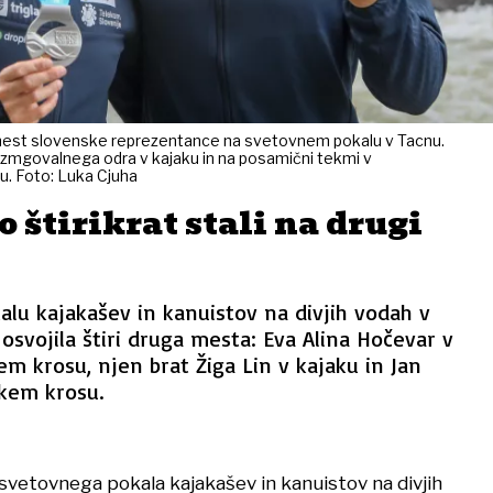
gih mest slovenske reprezentance na svetovnem pokalu v Tacnu.
ki zmgovalnega odra v kajaku in na posamični tekmi v
u. Foto: Luka Cjuha
o štirikrat stali na drugi
lu kajakašev in kanuistov na divjih vodah v
 osvojila štiri druga mesta: Eva Alina Hočevar v
em krosu, njen brat Žiga Lin v kajaku in Jan
škem krosu.
svetovnega pokala kajakašev in kanuistov na divjih