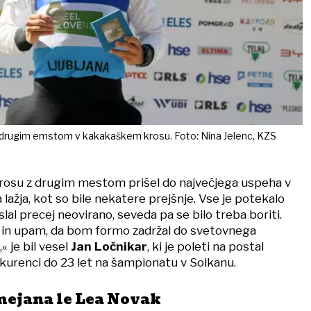
 z drugim emstom v kakakaškem krosu. Foto: Nina Jelenc, KZS
 krosu z drugim mestom prišel do največjega uspeha v
a lažja, kot so bile nekatere prejšnje. Vse je potekalo
lal precej neovirano, seveda pa se bilo treba boriti.
 in upam, da bom formo zadržal do svetovnega
« je bil vesel
Jan Ločnikar
, ki je poleti na postal
kurenci do 23 let na šampionatu v Solkanu.
ejana le Lea Novak