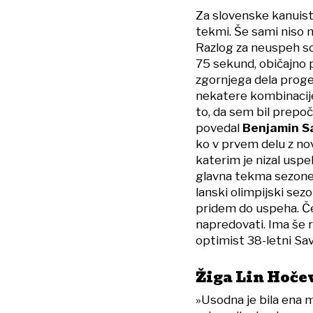
Za slovenske kanuiste
tekmi. Še sami niso mo
Razlog za neuspeh so is
75 sekund, običajno p
zgornjega dela proge
nekatere kombinacije 
to, da sem bil prepoča
povedal
Benjamin S
ko v prvem delu z nov
katerim je nizal uspe
glavna tekma sezone.
lanski olimpijski sezo
pridem do uspeha. Če 
napredovati. Ima še r
optimist 38-letni Sa
Žiga Lin Hočev
»Usodna je bila ena 