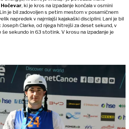
a Hočevar
, ki je kros na izpadanje končala v osmini
ga Lin je bil zadovoljen s petim mestom v posamičnem
elik napredek v najmlajši kajakaški disciplini. Lani je bil
Joseph Clarke, od njega hitrejši za deset sekund, v
le še sekundo in 63 stotink. V krosu na izpadanje je