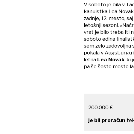
V soboto je bila v T
kanuistka Lea Novak, 
zadnje, 12. mesto, saj 
letošnji sezoni. »Nač
vrat je bilo treba iti 
soboto edina finalist
sem zelo zadovoljna 
pokala v Augsburgu in
letna
Lea Novak
, ki
pa še šesto mesto lan
200.000 €
je bil proračun
tek