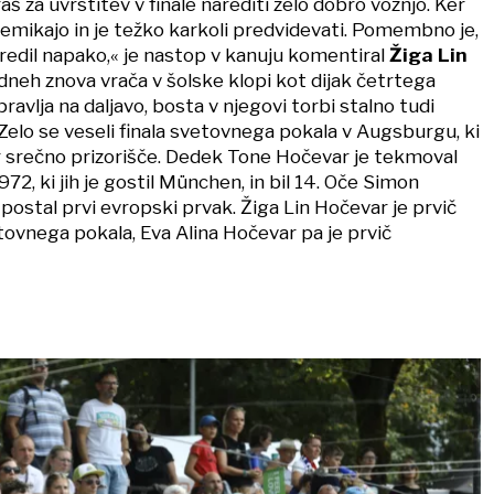
aš za uvrstitev v finale narediti zelo dobro vožnjo. Ker
remikajo in je težko karkoli predvidevati. Pomembno je,
redil napako,« je nastop v kanuju komentiral
Žiga Lin
h dneh znova vrača v šolske klopi kot dijak četrtega
pravlja na daljavo, bosta v njegovi torbi stalno tudi
. Zelo se veseli finala svetovnega pokala v Augsburgu, ki
r srečno prizorišče. Dedek Tone Hočevar je tekmoval
972, ki jih je gostil München, in bil 14. Oče Simon
postal prvi evropski prvak. Žiga Lin Hočevar je prvič
ovnega pokala, Eva Alina Hočevar pa je prvič