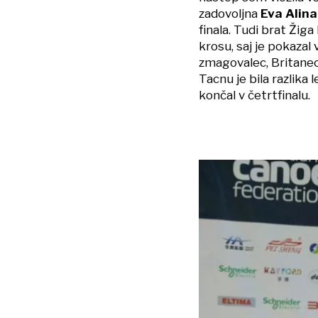
zadovoljna
Eva Alin
finala. Tudi brat Ži
krosu, saj je pokazal v
zmagovalec, Britanec 
Tacnu je bila razlika 
končal v četrtfinalu.