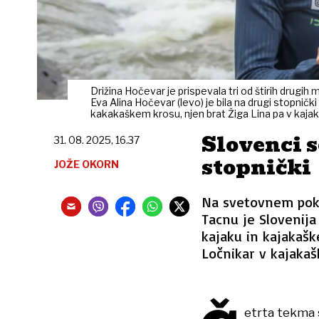
Drižina Hočevar je prispevala tri od štirih dru
Eva Alina Hočevar (levo) je bila na drugi stopnič
kakakaškem krosu, njen brat Žiga Lina pa v kajak
Slovenci s
31. 08. 2025, 16.37
stopnički
JOŽE OKORN
Na svetovnem poka
Tacnu je Slovenija
kajaku in kajakašk
Ločnikar v kajaka
etrta tekma 