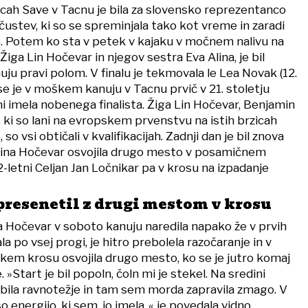
icah Save v Tacnu je bila za slovensko reprezentanco
k čustev, ki so se spreminjala tako kot vreme in zaradi
e. Potem ko sta v petek v kajaku v močnem nalivu na
Žiga Lin Hočevar in njegov sestra Eva Alina, je bil
ju pravi polom. V finalu je tekmovala le Lea Novak (12.
 je v moškem kanuju v Tacnu prvič v 21. stoletju
 ni imela nobenega finalista. Žiga Lin Hočevar, Benjamin
 ki so lani na evropskem prvenstvu na istih brzicah
so vsi obtičali v kvalifikacijah. Zadnji dan je bil znova
Alina Hočevar osvojila drugo mesto v posamičnem
letni Celjan Jan Ločnikar pa v krosu na izpadanje
presenetil z drugi mestom v krosu
a Hočevar v soboto kanuju naredila napako že v prvih
ala po vsej progi, je hitro prebolela razočaranje in v
em krosu osvojila drugo mesto, ko se je jutro komaj
»Start je bil popoln, čoln mi je stekel. Na sredini
ila ravnotežje in tam sem morda zapravila zmago. V
 energijo, ki sem, jo imela,,« je povedala vidno