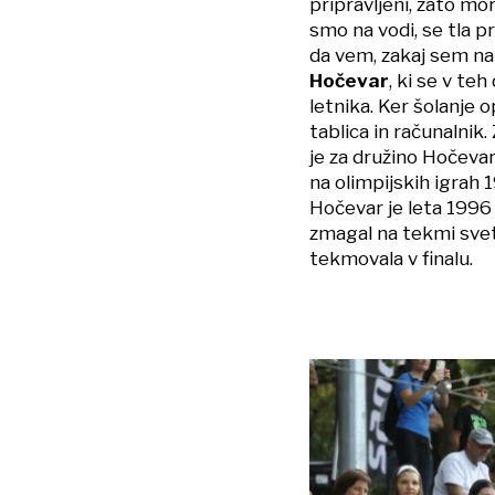
pripravljeni, zato mor
smo na vodi, se tla p
da vem, zakaj sem na
Hočevar
, ki se v te
letnika. Ker šolanje o
tablica in računalnik
je za družino Hočeva
na olimpijskih igrah 1
Hočevar je leta 1996 
zmagal na tekmi svet
tekmovala v finalu.