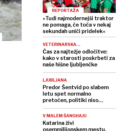
REPORTAŽA
»Tudi najmodernejši traktor
ne pomaga, če toča v nekaj
sekundah uniči pridelek«
VETERINARSKA
GERONTOLOGIJA
Čas za najtežje odločitve:
kako v starosti poskrbeti za
naše hišne ljubljenčke
LJUBLJANA
Predor Šentvid po slabem
letu spet normalno
pretočen, politiki niso
zamudili fototermina
V MALEM ŠANGHAJU
Katarina živi
osemmilijonskem mestu,