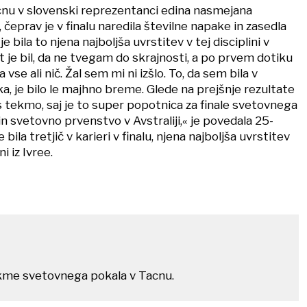
acnu v slovenski reprezentanci edina nasmejana
čeprav je v finalu naredila številne napake in zasedla
je bila to njena najboljša uvrstitev v tej disciplini v
rt je bil, da ne tvegam do skrajnosti, a po prvem dotiku
na vse ali nič. Žal sem mi ni izšlo. To, da sem bila v
ka, je bilo le majhno breme. Glede na prejšnje rezultate
s tekmo, saj je to super popotnica za finale svetovnega
 svetovno prvenstvo v Avstraliji,« je povedala 25-
 je bila tretjič v karieri v finalu, njena najboljša uvrstitev
i iz Ivree.
me svetovnega pokala v Tacnu.