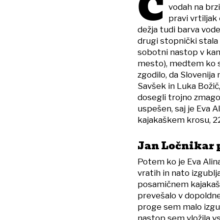
Č
vodah na brz
pravi vrtilja
dežja tudi barva vod
drugi stopnički stala 
sobotni nastop v kanu
mesto), medtem ko se
zgodilo, da Slovenija
Savšek in Luka Božič,
dosegli trojno zmago, 
uspešen, saj je Eva 
kajakaškem krosu, 22-
Jan Ločnikar 
Potem ko je Eva Alin
vratih in nato izgublj
posamičnem kajakašk
prevešalo v dopoldne. 
proge sem malo izgub
nastop sem vložila vso