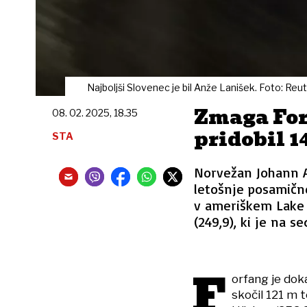
Najboljši Slovenec je bil Anže Lanišek. Foto: Reu
Zmaga For
08. 02. 2025, 18.35
pridobil 1
STA
Norvežan Johann A
letošnje posamičn
v ameriškem Lake P
(249,9), ki je na s
F
orfang je doka
skočil 121 m 