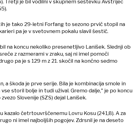
. Tretji je bil vodilni v skupnem seštevku Avstrijec
5).
ih je tako 29-letni Forfang to sezono prvič stopil na
karieri pa je v svetovnem pokalu slavil šestič.
 bil na koncu nekoliko presenetljivo Lanišek. Slednji ob
sreče z razmerami v zraku, saj ni imel pomoči
drugo pa je s 129 m z 21. skočil na končno sedmo
, a škoda je prve serije. Bila je kombinacija smole in
se storil bolje in tudi užival. Gremo dalje," je po koncu
vezo Slovenije (SZS) dejal Lanišek.
lu kazalo četrtouvrščenemu Lovru Kosu (241,8). A za
rugo ni imel najboljših pogojev. Zdrsnil je na deseto