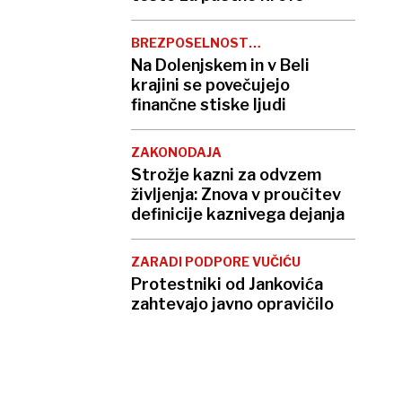
BREZPOSELNOST
NARAŠČA
Na Dolenjskem in v Beli
krajini se povečujejo
finančne stiske ljudi
ZAKONODAJA
Strožje kazni za odvzem
življenja: Znova v proučitev
definicije kaznivega dejanja
ZARADI PODPORE VUČIĆU
Protestniki od Jankovića
zahtevajo javno opravičilo