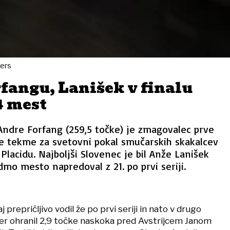
ters
fangu, Lanišek v finalu
4 mest
ndre Forfang (259,5 točke) je zmagovalec prve
e tekme za svetovni pokal smučarskih skakalcev
lacidu. Najboljši Slovenec je bil Anže Lanišek
edmo mesto napredoval z 21. po prvi seriji.
j prepričljivo vodil že po prvi seriji in nato v drugo
ter ohranil 2,9 točke naskoka pred Avstrijcem Janom