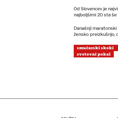
Od Slovencev je najv
najboljšimi 20 sta še
Današnji maratonski 
žensko preizkušnjo, 
smučarski skoki
svetovni pokal