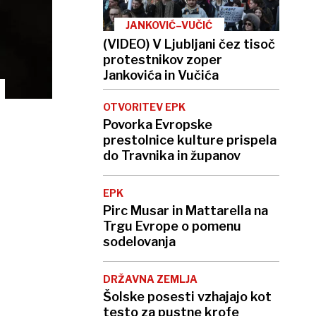
JANKOVIĆ–VUČIĆ
(VIDEO) V Ljubljani čez tisoč
protestnikov zoper
Jankovića in Vučića
OTVORITEV EPK
Povorka Evropske
prestolnice kulture prispela
do Travnika in županov
EPK
Pirc Musar in Mattarella na
Trgu Evrope o pomenu
sodelovanja
DRŽAVNA ZEMLJA
Šolske posesti vzhajajo kot
testo za pustne krofe