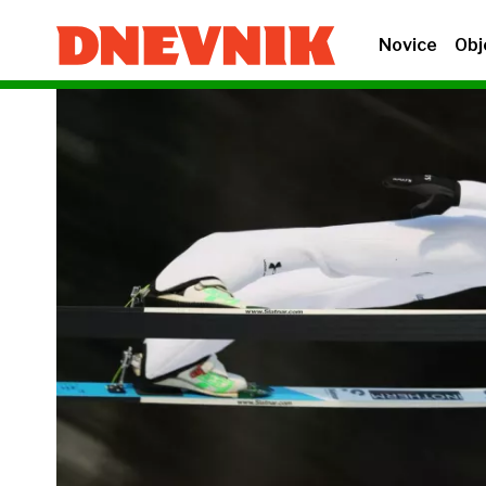
Novice
Obj