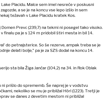
v Lake Placidu. Malce sem imel nesreče v poskusni
l zagozde, a se je na koncu vse lepo izšlo in sem
o nekaj težavah v Lake Placidu kratek Kos.
acij Domen Prevc (239,7) na tekmi ni posegel tako visoko.
., v finalu pa je s 124 m pridobil štiri mesta in bil 14.
al' do petnajsterice. So še rezerve, ampak treba se je
odnje delati bolje," pa je za SZS dodal na koncu 14.
erijo sta bila Žiga Jančar (104,2) na 34. in Rok Oblak
ni prišlo do sprememb. Še naprej je v vodstvu
kami, nekoliko se mu je približal Hörl (1223). Tretji je
čeprav se danes z devetim mestom ni približal