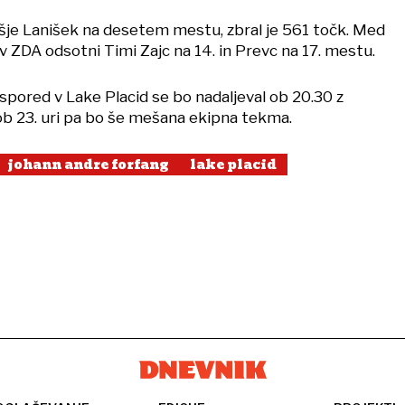
išje Lanišek na desetem mestu, zbral je 561 točk. Med
 v ZDA odsotni Timi Zajc na 14. in Prevc na 17. mestu.
spored v Lake Placid se bo nadaljeval ob 20.30 z
ob 23. uri pa bo še mešana ekipna tekma.
johann andre forfang
lake placid