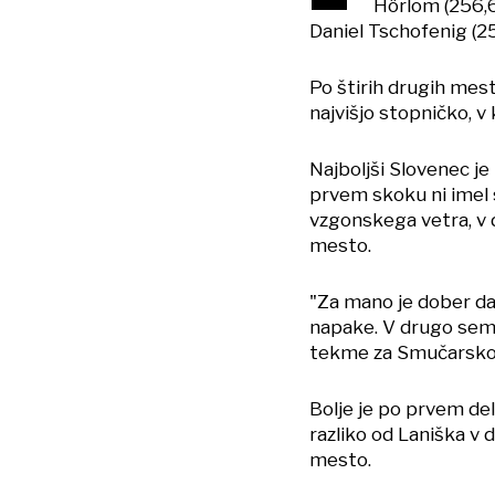
Hörlom (256,6)
Daniel Tschofenig (25
Po štirih drugih mest
najvišjo stopničko, v 
Najboljši Slovenec je
prvem skoku ni imel 
vzgonskega vetra, v 
mesto.
"Za mano je dober dan
napake. V drugo sem v
tekme za Smučarsko z
Bolje je po prvem de
razliko od Laniška v d
mesto.