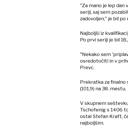
"Za mano je lep dan 
seriji, saj sem pozabi
zadovoljen," je bil p
Najboljši iz kvalifik
Po prvi seriji je bil 18
"Nekako sem 'priplav
osredotočiti in v prih
Prevc.
Prekratka za finalno s
(101,9) na 38. mestu.
V skupnem seštevku 
Tschofenig s 1406 toč
ostal Stefan Kraft, 
najboljšim.