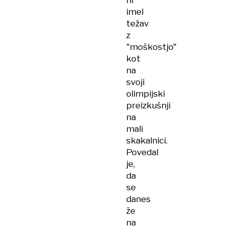
ni
imel
težav
z
"moškostjo"
kot
na
svoji
olimpijski
preizkušnji
na
mali
skakalnici.
Povedal
je,
da
se
danes
že
na