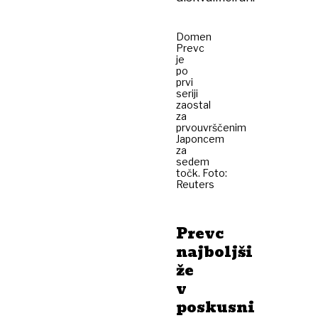
Domen
Prevc
je
po
prvi
seriji
zaostal
za
prvouvrščenim
Japoncem
za
sedem
točk. Foto:
Reuters
Prevc
najboljši
že
v
poskusni