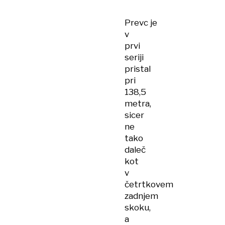
ne
skače,
Prevc je
ni
v
Sloven'c
prvi
seriji
pristal
pri
138,5
metra,
sicer
ne
tako
daleč
kot
v
četrtkovem
zadnjem
skoku,
a