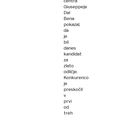
centra
Giuseppeja
Dal
Bena
pokazal,
da
je
bil
danes
kandidat
za
zlato
odličje.
Konkurenco
je
preskočil
v
prvi
od
treh