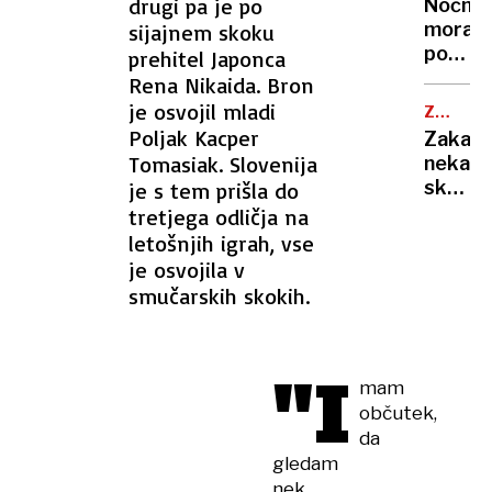
ohladili
drugi pa je po
Nočna
»Bam!«
hitreje
mora
sijajnem skoku
so
kot
poletn
prehitel Japonca
prijeli
s
noči:
Rena Nikaida. Bron
za
klimo
znanst
je osvojil mladi
kuhaln
ZDRAVN
razkrili
NASVET
Poljak Kacper
Zakaj
zakaj
Tomasiak. Slovenija
nekate
v
skoraj
je s tem prišla do
vročini
nikoli
tretjega odličja na
ne
ne
letošnjih igrah, vse
morem
zbolijo
je osvojila v
zaspat
in
smučarskih skokih.
kaj
zares
krepi
"I
imunsk
mam
sistem
občutek,
da
gledam
nek