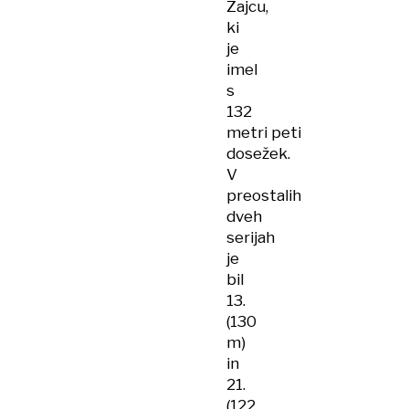
Zajcu,
ki
je
imel
s
132
metri peti
dosežek.
V
preostalih
dveh
serijah
je
bil
13.
(130
m)
in
21.
(122