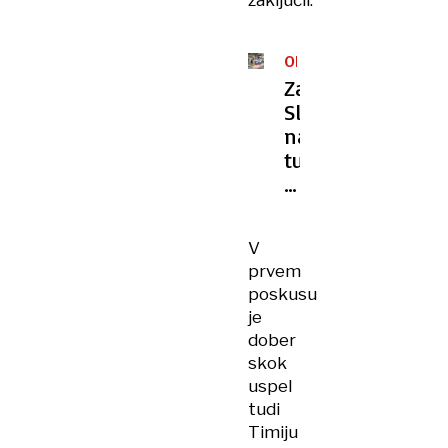
zaključil.
OLIMPIJSKE
IGRE
Za
Slovenijo
navijal
tudi
domačin
v
Predazzu:
V
»Forza,
prvem
Domen!«
poskusu
je
dober
skok
uspel
tudi
Timiju