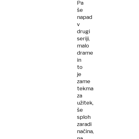
Pa
še
napad
v
drugi
seriji,
malo
drame
in
to
je
zame
tekma
za
užitek,
še
sploh
zaradi
načina,
na