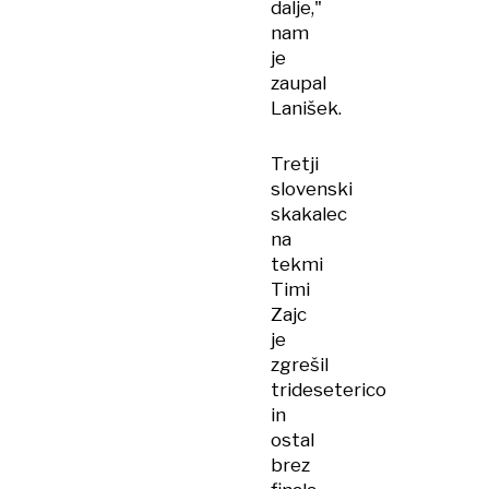
dalje,"
nam
je
zaupal
Lanišek.
Tretji
slovenski
skakalec
na
tekmi
Timi
Zajc
je
zgrešil
trideseterico
in
ostal
brez