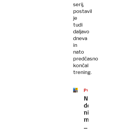
serij,
postavil
je
tudi
daljavo
dneva
in
nato
predčasno
končal
trening.
PODPORA
S
Navijačev
TRIBUN
dež
ni
motil:
Kdor