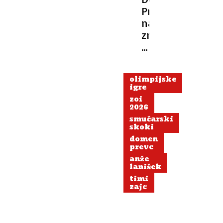
Prevc
na
zmenku
z
zgodovino
olimpijske
igre
zoi
2026
smučarski
skoki
domen
prevc
anže
lanišek
timi
zajc