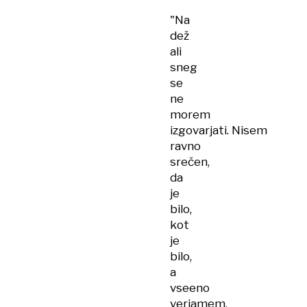
"Na
dež
ali
sneg
se
ne
morem
izgovarjati. Nisem
ravno
srečen,
da
je
bilo,
kot
je
bilo,
a
vseeno
verjamem,