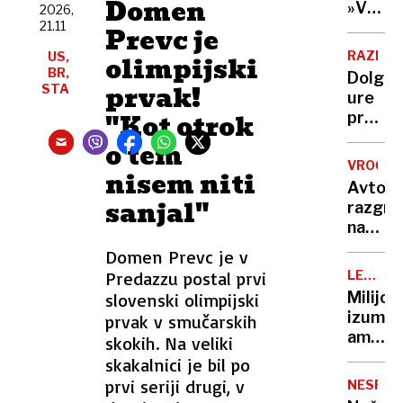
Domen
Nato,
»V
2026,
Evropi
znane
21.11
eni
Prevc je
še ni
tudi
roki
RAZISK
US,
olimpijski
tarče
nosiš
BR,
Dolge
žalost,
prvak!
STA
ure
v
"Kot otrok
pred
drugi
televiz
o tem
hvaležn
To je
VROČIN
nisem niti
ena
Avto,
najslab
sanjal"
razgre
navad
na
za
soncu?
Domen Prevc je v
vaše
S
možga
Predazzu postal prvi
LEGEND
tem
KUHARJI
Milijon
slovenski olimpijski
15-
izumite
prvak v smučarskih
sekun
ameriš
skokih. Na veliki
trikom
vegete
skakalnici je bil po
ga
ko je
prvi seriji drugi, v
boste
NESPEČ
zavpil