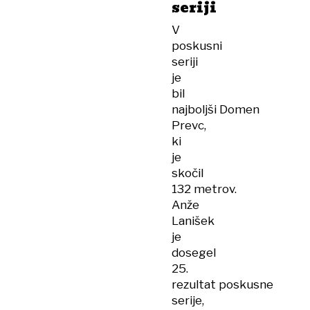
seriji
V
poskusni
seriji
je
bil
najboljši Domen
Prevc,
ki
je
skočil
132 metrov.
Anže
Lanišek
je
dosegel
25.
rezultat poskusne
serije,