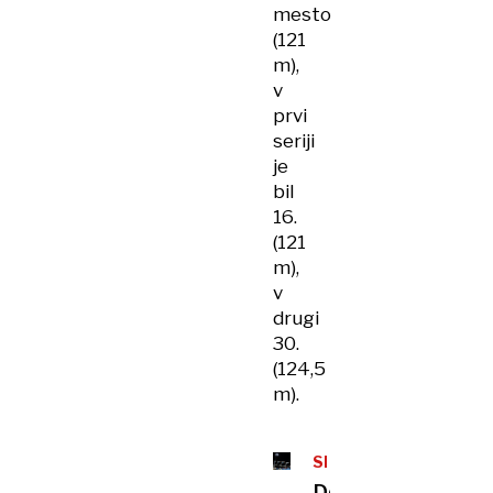
mesto
(121
m),
v
prvi
seriji
je
bil
16.
(121
m),
v
drugi
30.
(124,5
m).
SMUČARSKI
SKOKI
Domen