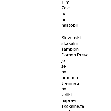
Timi
Zajc
pa
ni
nastopil.
Slovenski
skakalni
šampion
Domen Prevc
je
že
na
uradnem
treningu
na
veliki
napravi
skakalnega