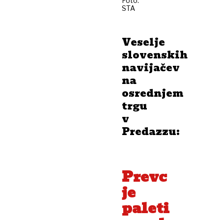
Foto:
STA
Veselje
slovenskih
navijačev
na
osrednjem
trgu
v
Predazzu:
Prevc
je
paleti