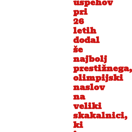
uspehov
pri
26
letih
dodal
še
najbolj
prestižnega,
olimpijski
naslov
na
veliki
skakalnici,
ki