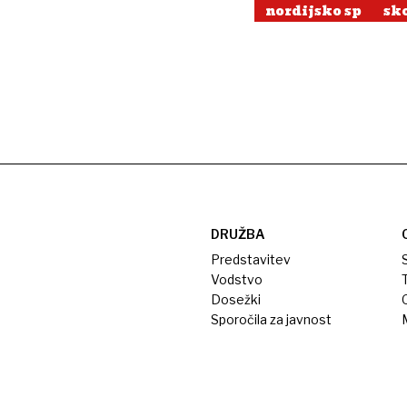
nordijsko sp
sk
DRUŽBA
Predstavitev
S
Vodstvo
T
Dosežki
Sporočila za javnost
M