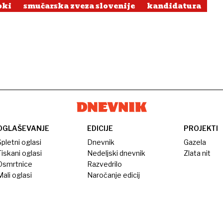
oki
smučarska zveza slovenije
kandidatura
OGLAŠEVANJE
EDICIJE
PROJEKTI
pletni oglasi
Dnevnik
Gazela
iskani oglasi
Nedeljski dnevnik
Zlata nit
Osmrtnice
Razvedrilo
ali oglasi
Naročanje edicij