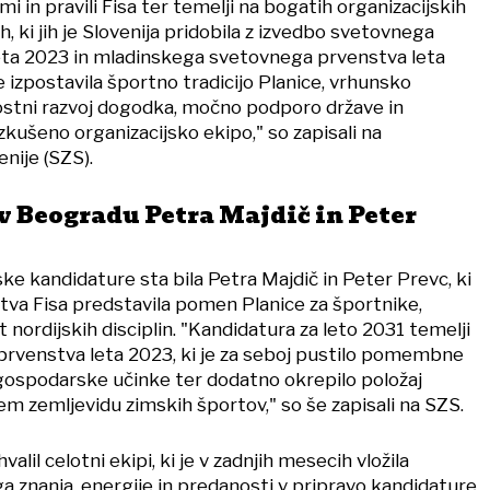
i in pravili Fisa ter temelji na bogatih organizacijskih
h, ki jih je Slovenija pridobila z izvedbo svetovnega
leta 2023 in mladinskega svetovnega prvenstva leta
 izpostavila športno tradicijo Planice, vrhunsko
nostni razvoj dogodka, močno podporo države in
izkušeno organizacijsko ekipo," so zapisali na
nije (SZS).
 Beogradu Petra Majdič in Peter
e kandidature sta bila Petra Majdič in Peter Prevc, ki
va Fisa predstavila pomen Planice za športnike,
t nordijskih disciplin. "Kandidatura za leto 2031 temelji
 prvenstva leta 2023, ki je za seboj pustilo pomembne
 gospodarske učinke ter dodatno okrepilo položaj
m zemljevidu zimskih športov," so še zapisali na SZS.
valil celotni ekipi, ki je v zadnjih mesecih vložila
znanja, energije in predanosti v pripravo kandidature