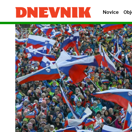
Novice
Obj