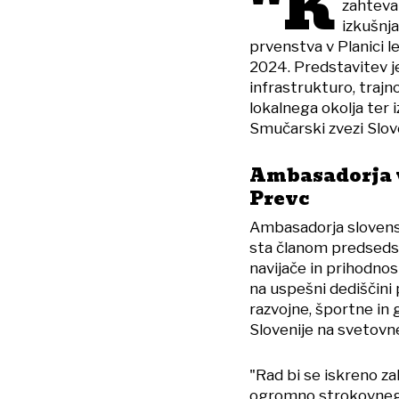
"K
zahtevam
izkušnja
prvenstva v Planici 
2024. Predstavitev je
infrastrukturo, traj
lokalnega okolja ter 
Smučarski zvezi Slove
Ambasadorja v
Prevc
Ambasadorja slovensk
sta članom predsedst
navijače in prihodnos
na uspešni dediščini
razvojne, športne in
Slovenije na svetovne
"Rad bi se iskreno zah
ogromno strokovnega 