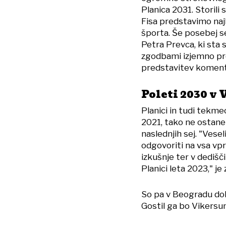
Planica 2031. Storili
Fisa predstavimo naj
športa. Še posebej s
Petra Prevca, ki sta 
zgodbami izjemno pred
predstavitev koment
Poleti 2030 v
Planici in tudi tekme
2021, tako ne ostane
naslednjih sej. "Vesel
odgovoriti na vsa vp
izkušnje ter v dedišč
Planici leta 2023," je 
So pa v Beogradu dol
Gostil ga bo Vikersu