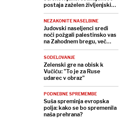
postaja zaželen življenjski
slog
NEZAKONITE NASELBINE
Judovski naseljenci sredi
noči požgali palestinsko vas
na Zahodnem bregu, več
ranjenih
SODELOVANJE
Zelenski gre na obisk k
Vučiću: "To je za Ruse
udarec v obraz"
PODNEBNE SPREMEMBE
Suša spreminja evropska
polja: kako se bo spremenila
naša prehrana?