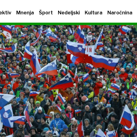
ektiv
Mnenja
Šport
Nedeljski
Kultura
Naročnina