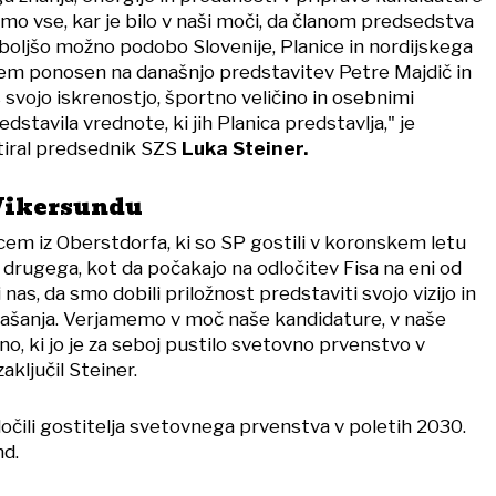
 smo vse, kar je bilo v naši moči, da članom predsedstva
boljšo možno podobo Slovenije, Planice in nordijskega
em ponosen na današnjo predstavitev Petre Majdič in
s svojo iskrenostjo, športno veličino in osebnimi
stavila vrednote, ki jih Planica predstavlja," je
iral predsednik SZS
Luka Steiner.
 Vikersundu
cem iz Oberstdorfa, ki so SP gostili v koronskem letu
 drugega, kot da počakajo na odločitev Fisa na eni od
i nas, da smo dobili priložnost predstaviti svojo vizijo in
rašanja. Verjamemo v moč naše kandidature, v naše
ino, ki jo je za seboj pustilo svetovno prvenstvo v
zaključil Steiner.
očili gostitelja svetovnega prvenstva v poletih 2030.
nd.