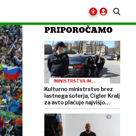
PRIPOROČAMO
MINISTRSTVA IN
PREVOZI
Kulturno ministrstvo brez
lastnega šoferja, Cigler Kralj
za avto plačuje najvišjo
boniteto