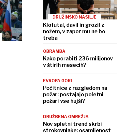
DRUŽINSKO NASILJE
Klofutal, davil in grozil z
nožem, v zapor mu ne bo
treba
OBRAMBA
Kako porabiti 236 milijonov
v štirih mesecih?
EVROPA GORI
Počitnice z razgledom na
požar: postajajo poletni
požari vse hujši?
DRUŽBENA OMREŽJA
Nov spletni trend skrbi
strokovnjake: osamljenost