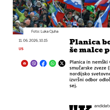
Foto: Luka Cjuha
Planica bo
11. 06. 2026, 10.15
še malce 
US
Planica in nemški
smučarske zveze (F
nordijsko svetovno
izvršni odbor odloč
sej.
andidatu