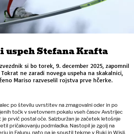
i uspeh Stefana Krafta
i zvezdnik si bo torek, 9. december 2025, zapomnil
 Tokrat ne zaradi novega uspeha na skakalnici,
ženo Mariso razveselil rojstva prve hčerke.
kalec po številu uvrstitev na zmagovalni oder in po
ojenih točk v svetovnem pokalu vseh časov Avstrijec
 je prvič postal oče. Salzburžan je začetek letošnje
il pričakovanju podmladka. Nastopil je zgolj na
u in Falunu, nato pa je spustil tekme v Ruki in Wisli,