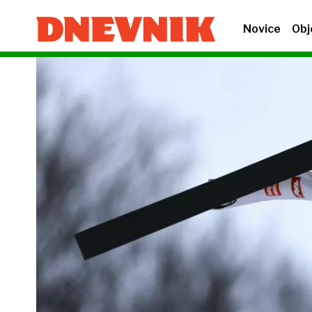
Novice
Obj