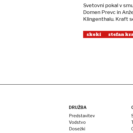
Svetovni pokal v smu
Domen Prevc in Anže
Klingenthalu. Kraft se
skoki
stefan kr
DRUŽBA
Predstavitev
S
Vodstvo
T
Dosežki