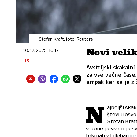
Stefan Kraft, foto: Reuters
Novi velik
10. 12. 2025, 10.17
US
Avstrijski skakaln
za vse večne čase.
ampak ker se je z 
N
ajboljši ska
številu osv
Stefan Kraft
sezone povsem posvet
tekmah v Lillehammerj