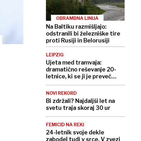
OBRAMBNA LINIJA
Na Baltiku razmišljajo:
odstranili bi železniške tire
proti Rusiji in Belorusiji
LEIPZIG
Ujeta med tramvaja:
dramatično reševanje 20-
letnice, ki se ji je preveč
mudilo
NOVI REKORD
Bi zdržali? Najdaljši let na
svetu traja skoraj 30 ur
FEMICID NA REKI
24-letnik svoje dekle
zabodel tudi v srce. V zvezi