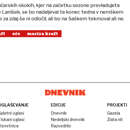
čarskih skokih, kjer na začetku sezone prevladujeta
 Lanišek, se bo nadaljeval ta konec tedna v nemškem
 za zdaj še ni odločil, ali bo na Saškem tekmoval ali ne.
aft
oče
marisa kraft
OGLAŠEVANJE
EDICIJE
PROJEKTI
pletni oglasi
Dnevnik
Gazela
iskani oglasi
Nedeljski dnevnik
Zlata nit
Osmrtnice
Razvedrilo