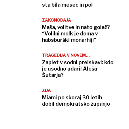
sta bila mesec in pol
ZAKONODAJA
Maša, volitve in nato golaž?
“Volilni molk je doma v
habsburški monarhiji”
TRAGEDIJA V NOVEM
MESTU
Zaplet v sodni preiskavi: kdo
je usodno udaril Aleša
Šutarja?
ZDA
Miami po skoraj 30 letih
dobil demokratsko županjo