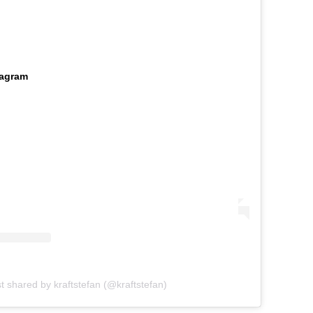
tagram
t shared by kraftstefan (@kraftstefan)