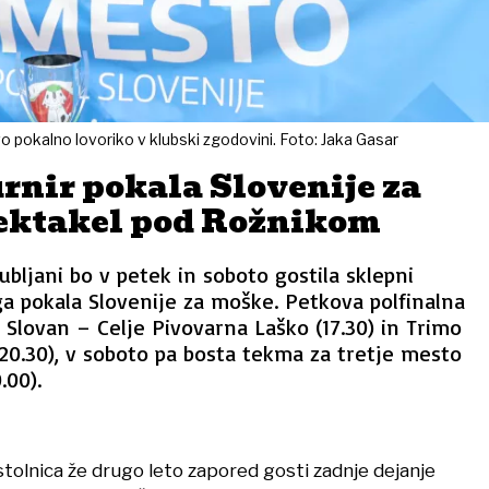
vo pokalno lovoriko v klubski zgodovini. Foto: Jaka Gasar
rnir pokala Slovenije za
ektakel pod Rožnikom
ubljani bo v petek in soboto gostila sklepni
a pokala Slovenije za moške. Petkova polfinalna
t Slovan – Celje Pivovarna Laško (17.30) in Trimo
20.30), v soboto pa bosta tekma za tretje mesto
.00).
tolnica že drugo leto zapored gosti zadnje dejanje