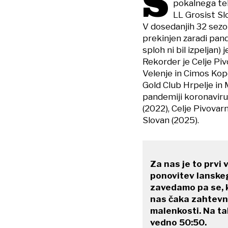
S
pokalnega tek
LL Grosist Slo
V dosedanjih 32 sezo
prekinjen zaradi pand
sploh ni bil izpeljan)
Rekorder je Celje Piv
Velenje in Cimos Kop
Gold Club Hrpelje in 
pandemiji koronavirus
(2022), Celje Pivovar
Slovan (2025).
Za nas je to prvi 
ponovitev lanske
zavedamo pa se, k
nas čaka zahtevna
malenkosti. Na ta
vedno 50:50.