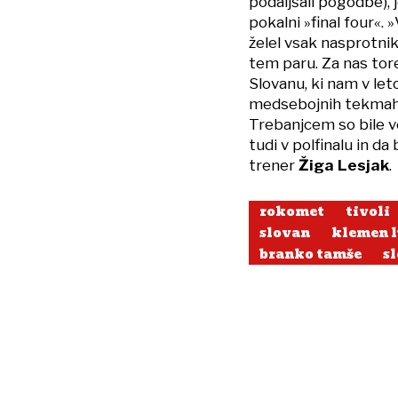
podaljšali pogodbe), j
pokalni »final four«. »
želel vsak nasprotnik.
tem paru. Za nas tore
Slovanu, ki nam v leto
medsebojnih tekmah š
Trebanjcem so bile v
tudi v polfinalu in d
trener
Žiga Lesjak
.
rokomet
tivoli
slovan
klemen l
branko tamše
s