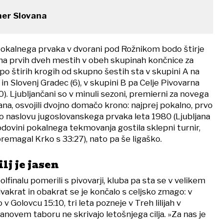
ner Slovana
 pokalnega prvaka v dvorani pod Rožnikom bodo štirje
o na prvih dveh mestih v obeh skupinah končnice za
o štirih krogih od skupno šestih sta v skupini A na
 in Slovenj Gradec (6), v skupini B pa Celje Pivovarna
0). Ljubljančani so v minuli sezoni, premierni za novega
na, osvojili dvojno domačo krono: najprej pokalno, prvo
po naslovu jugoslovanskega prvaka leta 1980 (Ljubljana
zgodovini pokalnega tekmovanja gostila sklepni turnir,
 premagal Krko s 33:27), nato pa še ligaško.
lj je jasen
olfinalu pomerili s pivovarji, kluba pa sta se v velikem
 dvakrat in obakrat se je končalo s celjsko zmago: v
 v Golovcu 15:10, tri leta pozneje v Treh lilijah v
novem taboru ne skrivajo letošnjega cilja. »Za nas je