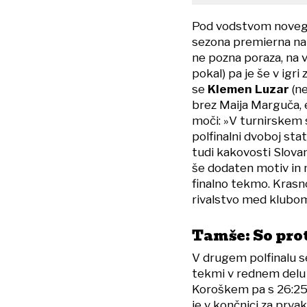
Pod vodstvom novega 
sezona premierna na 
ne pozna poraza, na v
pokal) pa je še v igr
se
Klemen Luzar
(ne
brez Maija Marguča, e
moči: »V turnirskem 
polfinalni dvoboj st
tudi kakovosti Slovan
še dodaten motiv in 
finalno tekmo. Krasno 
rivalstvo med klubom
Tamše: So pr
V drugem polfinalu se
tekmi v rednem delu l
Koroškem pa s 26:25. 
je v končnici za prva