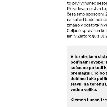
to prvi vrhunec sezon
Prizadevamo si za to
česa smo sposobni. Že
na kateri bodo odloč
zmago v odstotkih ve
Celjane spravil na k
lani v Zlatorogu z 31
V turnirskem sist
polfinalni dvoboj
sočasno pa tudi k
premagali. To bo 
dobimo tako polfin
slavili na terenu 
vedno veliko.
Klemen Luzar, tre