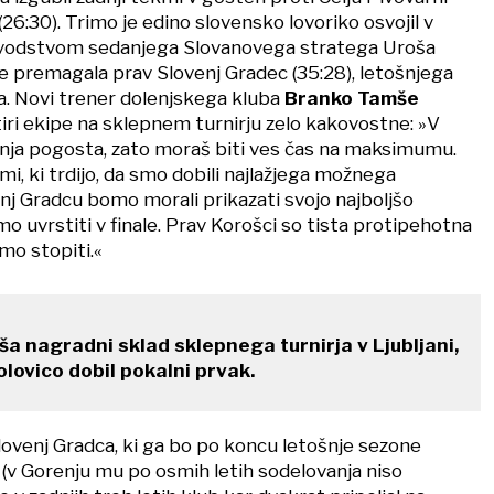
(26:30). Trimo je edino slovensko lovoriko osvojil v
vodstvom sedanjega Slovanovega stratega Uroša
je premagala prav Slovenj Gradec (35:28), letošnjega
. Novi trener dolenjskega kluba
Branko Tamše
tiri ekipe na sklepnem turnirju zelo kakovostne: »V
nja pogosta, zato moraš biti ves čas na maksimumu.
imi, ki trdijo, da smo dobili najlažjega možnega
nj Gradcu bomo morali prikazati svojo najboljšo
mo uvrstiti v finale. Prav Korošci so tista protipehotna
mo stopiti.«
a nagradni sklad sklepnega turnirja v Ljubljani,
lovico dobil pokalni prvak.
lovenj Gradca, ki ga bo po koncu letošnje sezone
ć (v Gorenju mu po osmih letih sodelovanja niso