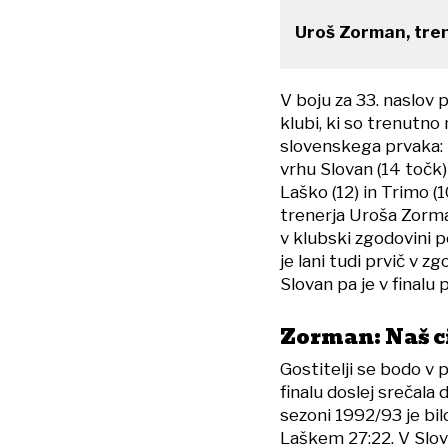
Uroš Zorman, tre
V boju za 33. naslov
klubi, ki so trenutn
slovenskega prvaka: p
vrhu Slovan (14 točk)
Laško (12) in Trimo (1
trenerja Uroša Zorma
v klubski zgodovini 
je lani tudi prvič v 
Slovan pa je v finalu
Zorman: Naš ci
Gostitelji se bodo v p
finalu doslej srečala
sezoni 1992/93 je bilo
Laškem 27:22. V Slova