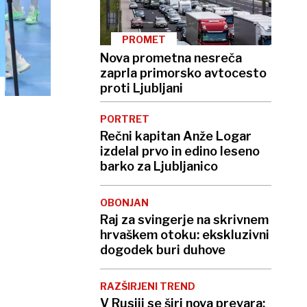
PROMET
Nova prometna nesreča
zaprla primorsko avtocesto
proti Ljubljani
PORTRET
Rečni kapitan Anže Logar
izdelal prvo in edino leseno
barko za Ljubljanico
OBONJAN
Raj za svingerje na skrivnem
hrvaškem otoku: ekskluzivni
dogodek buri duhove
RAZŠIRJENI TREND
V Rusiji se širi nova prevara: