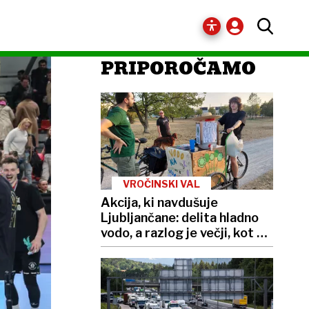
PRIPOROČAMO
VROČINSKI VAL
Akcija, ki navdušuje
Ljubljančane: delita hladno
vodo, a razlog je večji, kot se
zdi