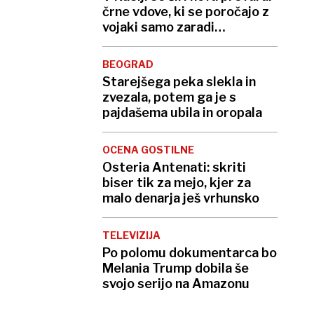
črne vdove, ki se poročajo z
vojaki samo zaradi
odškodnine
BEOGRAD
Starejšega peka slekla in
zvezala, potem ga je s
pajdašema ubila in oropala
OCENA GOSTILNE
Osteria Antenati: skriti
biser tik za mejo, kjer za
malo denarja ješ vrhunsko
TELEVIZIJA
Po polomu dokumentarca bo
Melania Trump dobila še
svojo serijo na Amazonu