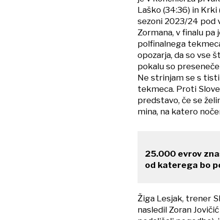
Laško (34:36) in Krki 
sezoni 2023/24 pod 
Zormana, v finalu pa 
polfinalnega tekmeca
opozarja, da so vse š
pokalu so preseneče
Ne strinjam se s tist
tekmeca. Proti Slove
predstavo, če se želi
mina, na katero noče
25.000 evrov znaš
od katerega bo po
Žiga Lesjak, trener S
nasledil Zoran Joviči