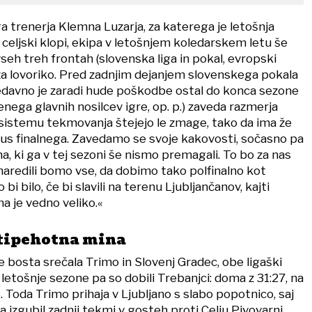
trenerja Klemna Luzarja, za katerega je letošnja
celjski klopi, ekipa v letošnjem koledarskem letu še
seh treh frontah (slovenska liga in pokal, evropski
i za lovoriko. Pred zadnjim dejanjem slovenskega pokala
davno je zaradi hude poškodbe ostal do konca sezone
nega glavnih nosilcev igre, op. p.) zaveda razmerja
sistemu tekmovanja štejejo le zmage, tako da ima že
atus finalnega. Zavedamo se svoje kakovosti, sočasno pa
a, ki ga v tej sezoni še nismo premagali. To bo za nas
naredili bomo vse, da dobimo tako polfinalno kot
bi bilo, če bi slavili na terenu Ljubljančanov, kajti
a je vedno veliko.«
otipehotna mina
 bosta srečala Trimo in Slovenj Gradec, obe ligaški
etošnje sezone pa so dobili Trebanjci: doma z 31:27, na
Toda Trimo prihaja v Ljubljano s slabo popotnico, saj
ka izgubil zadnji tekmi v gosteh proti Celju Pivovarni