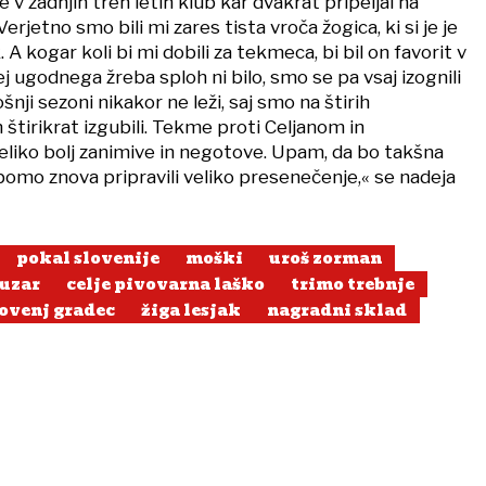
e v zadnjih treh letih klub kar dvakrat pripeljal na
Verjetno smo bili mi zares tista vroča žogica, ki si je je
 A kogar koli bi mi dobili za tekmeca, bi bil on favorit v
j ugodnega žreba sploh ni bilo, smo se pa vsaj izognili
šnji sezoni nikakor ne leži, saj smo na štirih
tirikrat izgubili. Tekme proti Celjanom in
eliko bolj zanimive in negotove. Upam, da bo takšna
a bomo znova pripravili veliko presenečenje,« se nadeja
pokal slovenije
moški
uroš zorman
uzar
celje pivovarna laško
trimo trebnje
lovenj gradec
žiga lesjak
nagradni sklad