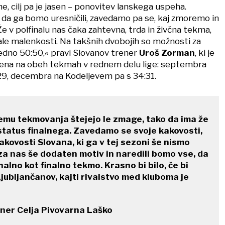
e, cilj pa je jasen – ponovitev lanskega uspeha.
, da ga bomo uresničili, zavedamo pa se, kaj zmoremo in
 v polfinalu nas čaka zahtevna, trda in živčna tekma,
ale malenkosti. Na takšnih dvobojih so možnosti za
dno 50:50,« pravi Slovanov trener
Uroš Zorman
, ki je
olena na obeh tekmah v rednem delu lige: septembra
:29, decembra na Kodeljevem pa s 34:31.
emu tekmovanja štejejo le zmage, tako da ima že
 status finalnega. Zavedamo se svoje kakovosti,
akovosti Slovana, ki ga v tej sezoni še nismo
za nas še dodaten motiv in naredili bomo vse, da
alno kot finalno tekmo. Krasno bi bilo, če bi
Ljubljančanov, kajti rivalstvo med kluboma je
ner Celja Pivovarna Laško