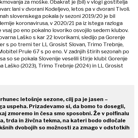
movanja za moške. Obakrat je (bil) v vlogi gostitelja
van: lani v dvorani Kodeljevo, letos pa v dvorani Tivoli.
nah slovenskega pokala (v sezoni 2019/20 je bil
emije koronavirusa, v 2020/21 pa iz istega razloga
 je vsaj po eno pokalno lovoriko osvojilo sedem klubov.
ovarna Laško s kar 22 lovorikami, sledijo pa Gorenje
er s po tremi ter LL Grosist Slovan, Trimo Trebnje,
Mobitel Prule 67 s po eno. V zadnjih štirih sezonah po
a so se pokala Slovenije veselili štirje klubi: Gorenje
na Laško (2023), Trimo Trebnje (2024) in LL Grosist
vrhunec letošnje sezone, cilj pa je jasen –
ga uspeha. Prizadevamo si, da bomo to dosegli,
aj zmoremo in česa smo sposobni. Že v polfinalu
, trda in živčna tekma, na kateri bodo odločale
kšnih dvobojih so možnosti za zmago v odstotkih