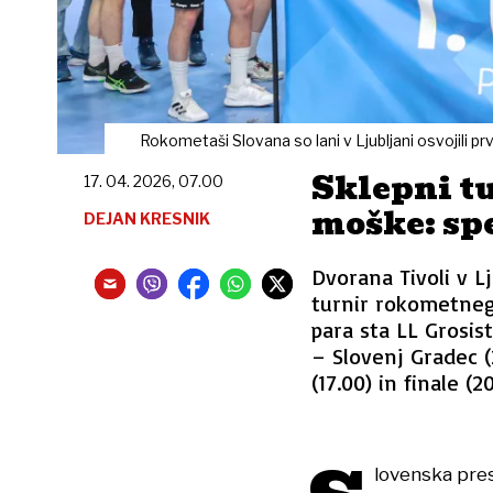
Rokometaši Slovana so lani v Ljubljani osvojili pr
Sklepni tu
17. 04. 2026, 07.00
moške: sp
DEJAN KRESNIK
Dvorana Tivoli v Lj
turnir rokometneg
para sta LL Grosis
– Slovenj Gradec (
(17.00) in finale (20
lovenska pres