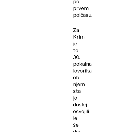
po
prvem
polčasu.
Za
Krim
je
to
30.
pokalna
lovorika,
ob
njem
sta
jo
doslej
osvojili
le
še
dve