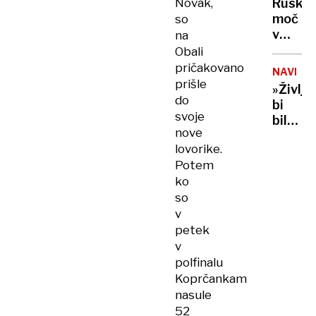
kočah
Novak,
Ruska
UKRAJIN
moč
so
v
na
Tihem
Obali
oceanu
pričakovano
NAVDIH
z
prišle
»Življe
obsež
do
bi
vojašk
svoje
bilo
vajo
nove
dolgoč
preizku
lovorike.
97-
mornar
Potem
letnica
in
ko
z
balisti
so
neverj
rakete
podvi
v
podrla
petek
lastni
v
rekord
polfinalu
Koprčankam
nasule
52