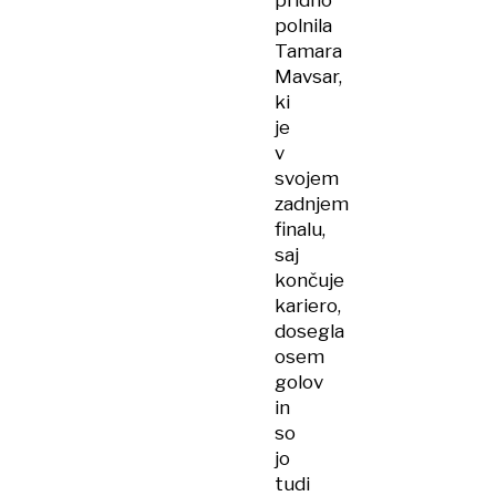
pridno
polnila
Tamara
Mavsar,
ki
je
v
svojem
zadnjem
finalu,
saj
končuje
kariero,
dosegla
osem
golov
in
so
jo
tudi