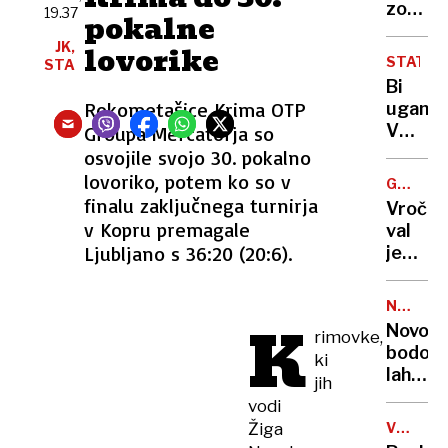
dva
zopet
za
19.37
pokalne
nasilne
prome
selfi
JK,
dva
lovorike
zelo
STATIS
STA
še
obrem
Bi
iščejo
počitni
Rokometašice Krima OTP
uganili
konec
V
Groupa Mercatorja so
tedna
Sloveni
osvojile svojo 30. pokalno
še
lovoriko, potem ko so v
GORSKI
danes
TURIZE
finalu zaključnega turnirja
Vročin
živi
v Kopru premagale
val
več
Ljubljano s 36:20 (20:6).
je
Panter
dosege
in ja,
gore,
tudi
NALEZLJ
K
zaradi
BOLEZN
nekaj
Novoro
rimovke,
pomanj
Leopar
bodo
ki
vode
lahko
jih
zaskrbl
zaščitil
vodi
tudi
že v
v
Žiga
VOJNA
porodni
V