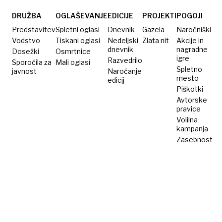
DRUŽBA
OGLAŠEVANJE
EDICIJE
PROJEKTI
POGOJI
Predstavitev
Spletni oglasi
Dnevnik
Gazela
Naročniški
Vodstvo
Tiskani oglasi
Nedeljski
Zlata nit
Akcije in
dnevnik
nagradne
Dosežki
Osmrtnice
igre
Razvedrilo
Sporočila za
Mali oglasi
Spletno
javnost
Naročanje
mesto
edicij
Piškotki
Avtorske
pravice
Volilna
kampanja
Zasebnost