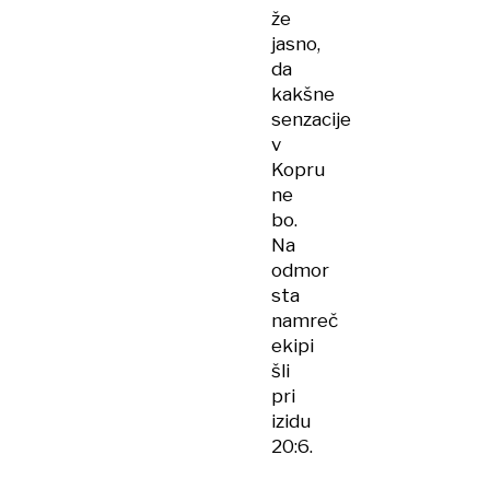
že
jasno,
da
kakšne
senzacije
v
Kopru
ne
bo.
Na
odmor
sta
namreč
ekipi
šli
pri
izidu
20:6.