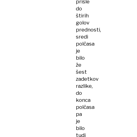
prišle
do
štirih
golov
prednosti,
sredi
polčasa
je
bilo
že
šest
zadetkov
razlike,
do
konca
polčasa
pa
je
bilo
tudi