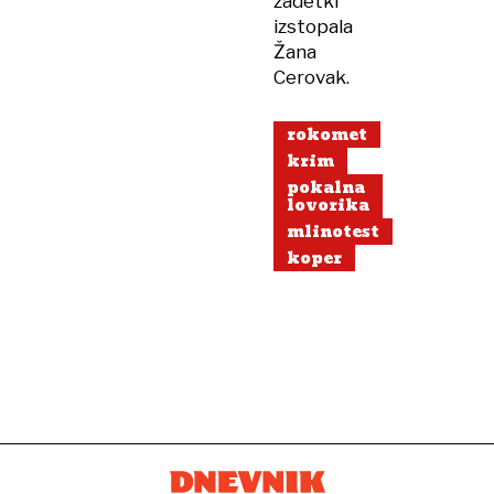
zadetki
izstopala
Žana
Cerovak.
rokomet
krim
pokalna
lovorika
mlinotest
koper