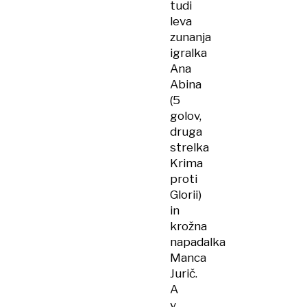
tudi
leva
zunanja
igralka
Ana
Abina
(5
golov,
druga
strelka
Krima
proti
Glorii)
in
krožna
napadalka
Manca
Jurič.
A
v