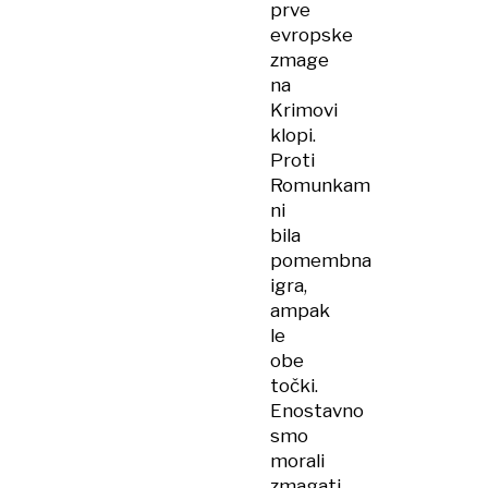
prve
evropske
zmage
na
Krimovi
klopi.
Proti
Romunkam
ni
bila
pomembna
igra,
ampak
le
obe
točki.
Enostavno
smo
morali
zmagati,