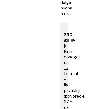
dolga
nočna
mora.
330 ​
golov
je
Krim
dosegel
na
12
tekmah
v
ligi
prvakinj
(povprečje
27,5
na