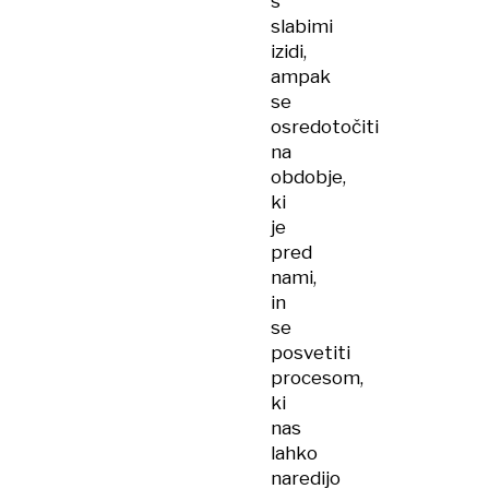
s
slabimi
izidi,
ampak
se
osredotočiti
na
obdobje,
ki
je
pred
nami,
in
se
posvetiti
procesom,
ki
nas
lahko
naredijo