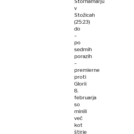
Storhamarju
v
Stožicah
(25:23)
do
–
po
sedmih
porazih
–
premierne
proti
Glorii
8.
februarja
so
minili
več
kot
štirje