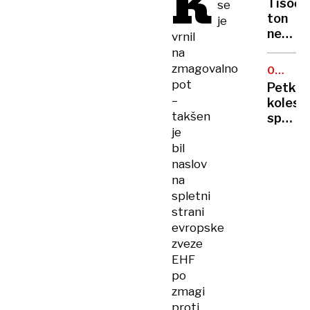
K
Tisoče
se
služiti
ton
je
svetu
nevarn
vrnil
in ne
odpad
na
vsiljev
iz
zmagovalno
nadvla
OPOZOR
Sloveni
PROTES
pot
Petkov
nezako
–
kolesar
na
takšen
spomni
Hrvašk
je
Golobo
bil
vlado
na
naslov
zaveze
na
izpred
spletni
treh
strani
let
evropske
zveze
EHF
po
zmagi
proti