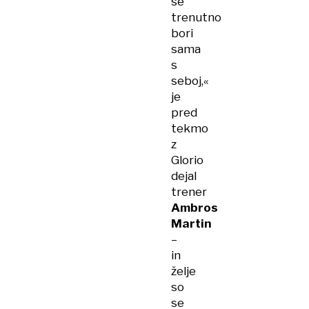
se
trenutno
bori
sama
s
seboj,«
je
pred
tekmo
z
Glorio
dejal
trener
Ambros
Martin
–
in
želje
so
se