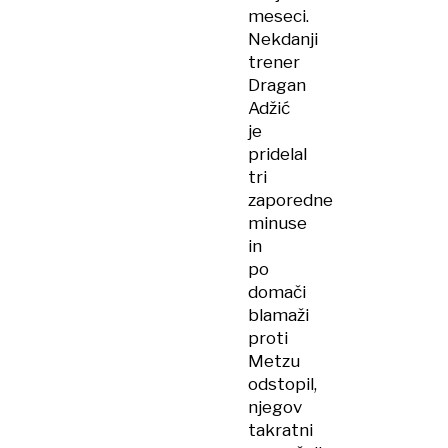
meseci.
Nekdanji
trener
Dragan
Adžić
je
pridelal
tri
zaporedne
minuse
in
po
domači
blamaži
proti
Metzu
odstopil,
njegov
takratni