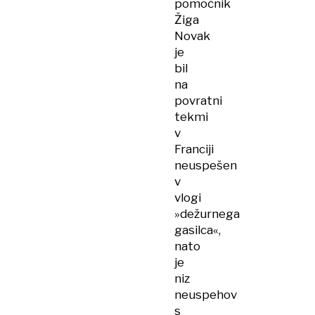
pomočnik
Žiga
Novak
je
bil
na
povratni
tekmi
v
Franciji
neuspešen
v
vlogi
»dežurnega
gasilca«,
nato
je
niz
neuspehov
s