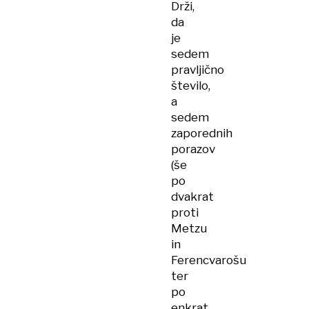
Drži,
da
je
sedem
pravljično
število,
a
sedem
zaporednih
porazov
(še
po
dvakrat
proti
Metzu
in
Ferencvarošu
ter
po
enkrat