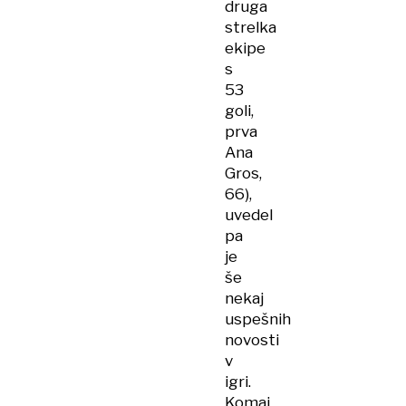
druga
strelka
ekipe
s
53
goli,
prva
Ana
Gros,
66),
uvedel
pa
je
še
nekaj
uspešnih
novosti
v
igri.
Komaj