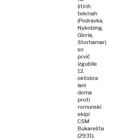
štirih
tekmah
(Podravka,
Nykobing,
Gloria,
Storhamar)
so
prvič
izgubile
12.
oktobra
lani
doma
proti
romunski
ekipi
CSM
Bukarešta
(29:31).