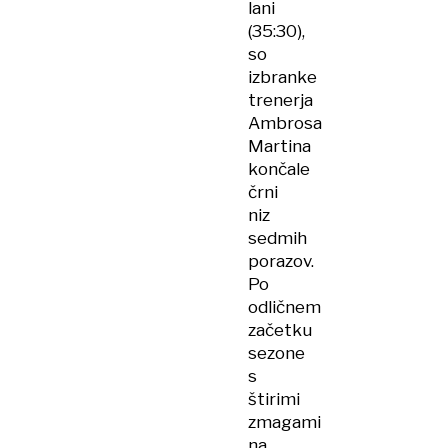
lani
(35:30),
so
izbranke
trenerja
Ambrosa
Martina
končale
črni
niz
sedmih
porazov.
Po
odličnem
začetku
sezone
s
štirimi
zmagami
na