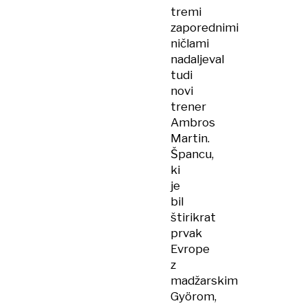
tremi
zaporednimi
ničlami
nadaljeval
tudi
novi
trener
Ambros
Martin.
Špancu,
ki
je
bil
štirikrat
prvak
Evrope
z
madžarskim
Györom,