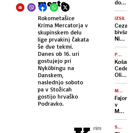
mesto
dogodk
dovolje
v
Rokometašice
IZSILJE
Tivoliju
Krima Mercatorja v
Cezarj
varuhi
skupinskem delu
bivša:
narave
lige prvakinj čakata
Nisem
ne
kriva!
še dve tekmi.
želijo
Danes ob 16. uri
niti
POKAL
gostujejo pri
SLOVENI
koment
Košarka
Nyköbingu na
Cedevi
Danskem,
Olimpi
naslednjo soboto
v
finalu
pa v Stožicah
MAJHNE
pokala
gostijo hrvaško
DRŽAVE
Fajon
premag
Podravko.
v
Krko
Münchn
s
Velesil
102:71
bi
SMETAR
rim
morale
MAFIJA