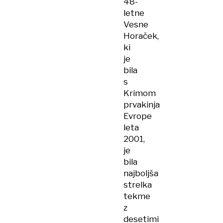
48-
letne
Vesne
Horaček,
ki
je
bila
s
Krimom
prvakinja
Evrope
leta
2001,
je
bila
najboljša
strelka
tekme
z
desetimi