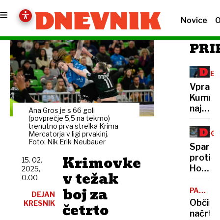
Novice
O
PRI
REG
CEN
Vprašlj
Kumro
najnižj
Ana Gros je s 66 goli
položn
(povprečje 5,5 na tekmo)
trenutno prva strelka Krima
OGL
Mercatorja v ligi prvakinj.
Foto: Nik Erik Neubauer
Spar
Krimovke
proti
15. 02.
Hoferj
2025,
v težak
0.00
Napak
boj za
v
PARK
DEJAN
TIVOLI
zapisn
Občins
KRESNIK
četrto
načrta