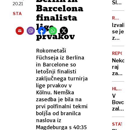
romanc
Sloven
20.21
Barcelona
ukrajin
na
STA
vojak
finalista
Pašma
RAZVOJ
umrl
umrl
MOTNJA
lige
Izvalil
zaradi
24-
se je
prvakov
zastru
letni
z
očka,
dvema
gasile
Rokometaši
glavam
in
REPORT
Füchseja iz Berlina
a
bivši
Nekoč
presen
in Barcelone so
rokom
raj
se
letošnji finalisti
za
tu
zaključnega turnirja
planinc
šele
lige prvakov v
danes
začne
HLADN
Kölnu. Nemška
na
FRONTA
V
zasedba je bila na
Vršič
Bovcu
leze
prvi polfinalni tekmi
zalilo
vsak,
boljša od branilca
garaže
ki
naslova iz
hotel
potreb
STATIS
Magdeburga s 40:35
in