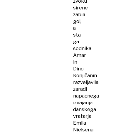
zvoku
sirene
zabili
gol,
a
sta
ga
sodnika
Amar
in
Dino
Konjičanin
razveljavila
zaradi
napačnega
izvajanja
danskega
vratarja
Emila
Nielsena