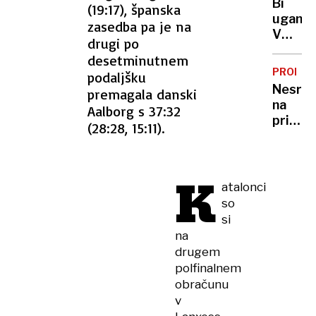
pravlji
Bi
(19:17), španska
kulturn
ozadje
uganili
zasedba pa je na
dom,
za
V
nad
drugi po
selfi
Sloveni
Sloveni
desetminutnem
še
zabelež
PROME
podaljšku
danes
2000
Nesre
premagala danski
živi
strel
na
Aalborg s 37:32
več
primor
(28:28, 15:11).
Panter
avtoce
in ja,
povože
tudi
žival
K
nekaj
na
atalonci
Leopar
štajerk
so
si
na
drugem
polfinalnem
obračunu
v