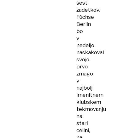
šest
zadetkov.
Füchse
Berlin
bo
v
nedeljo
naskakoval
svojo
prvo
zmago
v
najbolj
imenitnem
klubskem
tekmovanju
na
stari
celini,
na