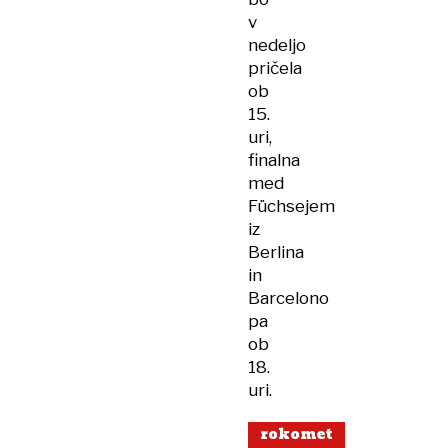
v
nedeljo
pričela
ob
15.
uri,
finalna
med
Füchsejem
iz
Berlina
in
Barcelono
pa
ob
18.
uri.
rokomet