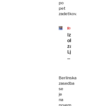
po
pet
zadetkov.
ROKOMET
Izjemna
okrepitev
za
Ljubljančane,
prihaja
reprezentančni
vratar
Berlinska
zasedba
se
je
na
prvem