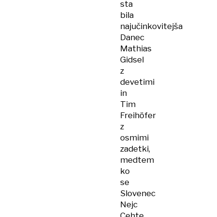
sta
bila
najučinkovitejša
Danec
Mathias
Gidsel
z
devetimi
in
Tim
Freihöfer
z
osmimi
zadetki,
medtem
ko
se
Slovenec
Nejc
Cehte