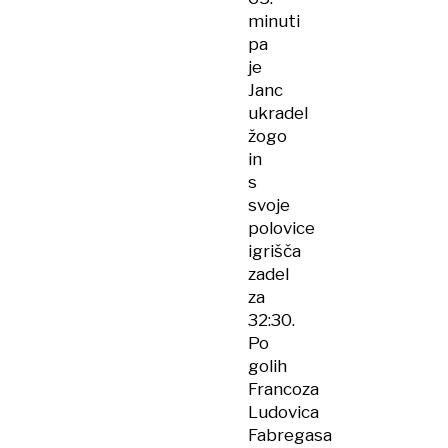
minuti
pa
je
Janc
ukradel
žogo
in
s
svoje
polovice
igrišča
zadel
za
32:30.
Po
golih
Francoza
Ludovica
Fabregasa