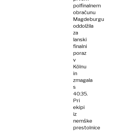
polfinalnem
obračunu
Magdeburgu
oddolžila
za
lanski
finalni
poraz
v
Kölnu
in
zmagala
s
40:35.
Pri
ekipi
iz
nemške
prestolnice