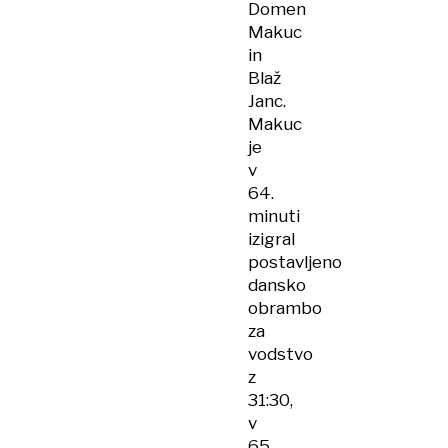
Domen
Makuc
in
Blaž
Janc.
Makuc
je
v
64.
minuti
izigral
postavljeno
dansko
obrambo
za
vodstvo
z
31:30,
v
65.