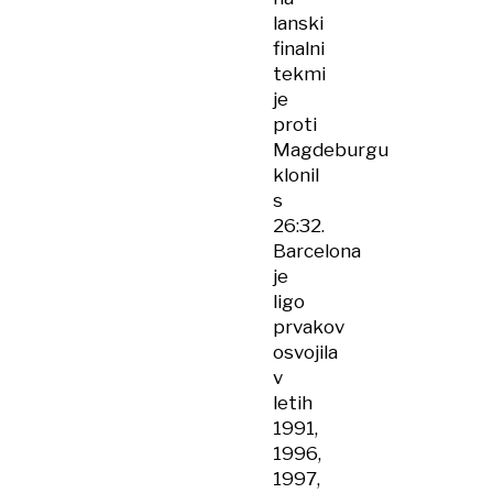
lanski
finalni
tekmi
je
proti
Magdeburgu
klonil
s
26:32.
Barcelona
je
ligo
prvakov
osvojila
v
letih
1991,
1996,
1997,