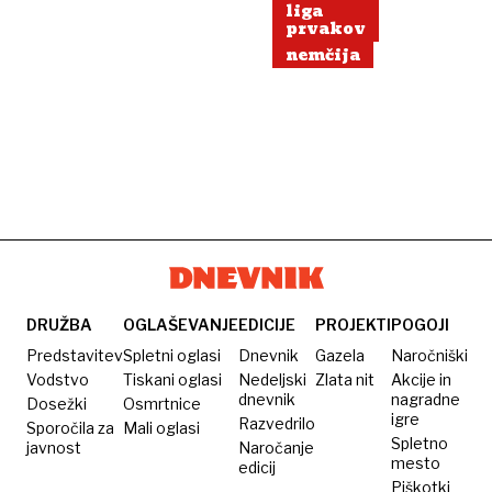
liga
prvakov
nemčija
DRUŽBA
OGLAŠEVANJE
EDICIJE
PROJEKTI
POGOJI
Predstavitev
Spletni oglasi
Dnevnik
Gazela
Naročniški
Vodstvo
Tiskani oglasi
Nedeljski
Zlata nit
Akcije in
dnevnik
nagradne
Dosežki
Osmrtnice
igre
Razvedrilo
Sporočila za
Mali oglasi
Spletno
javnost
Naročanje
mesto
edicij
Piškotki