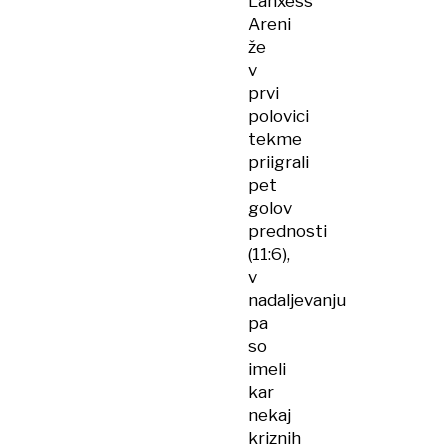
Lanxess
Areni
že
v
prvi
polovici
tekme
priigrali
pet
golov
prednosti
(11:6),
v
nadaljevanju
pa
so
imeli
kar
nekaj
kriznih