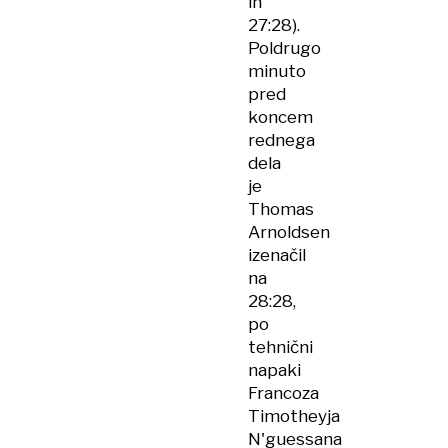
in
27:28).
Poldrugo
minuto
pred
koncem
rednega
dela
je
Thomas
Arnoldsen
izenačil
na
28:28,
po
tehnični
napaki
Francoza
Timotheyja
N'guessana