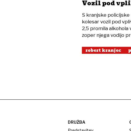
Vozil pod vpl
S kranjske policijske 
kolesar vozil pod vpli
2,5 promila alkohola
zoper njega vodijo p
robert kranjec
p
DRUŽBA
Predstavitev
S