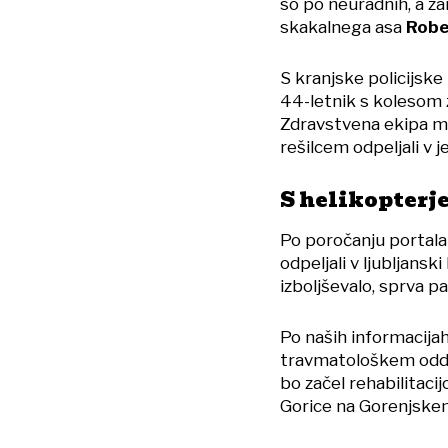
so po neuradnih, a zan
skakalnega asa
Robe
S kranjske policijske
44-letnik s kolesom za
Zdravstvena ekipa mu
rešilcem odpeljali v j
S helikopterj
Po poročanju portala
odpeljali v ljubljansk
izboljševalo, sprva pa 
Po naših informacijah
travmatološkem oddel
bo začel rehabilitaci
Gorice na Gorenjskem