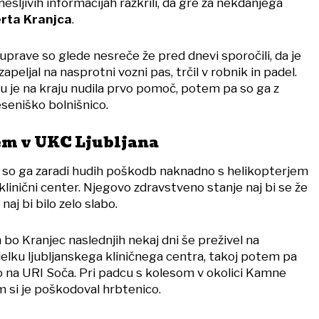
esljivih informacijah razkrili, da gre za nekdanjega
rta Kranjca
.
 uprave so glede nesreče že pred dnevi sporočili, da je
peljal na nasprotni vozni pas, trčil v robnik in padel.
 je na kraju nudila prvo pomoč, potem pa so ga z
eseniško bolnišnico.
em v UKC Ljubljana
 so ga zaradi hudih poškodb naknadno s helikopterjem
i klinični center. Njegovo zdravstveno stanje naj bi se že
naj bi bilo zelo slabo.
 bo Kranjec naslednjih nekaj dni še preživel na
ku ljubljanskega kliničnega centra, takoj potem pa
jo na URI Soča. Pri padcu s kolesom v okolici Kamne
 si je poškodoval hrbtenico.