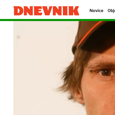
Novice
Obj