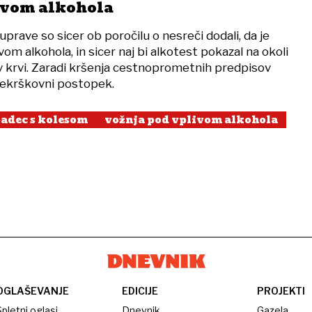
ivom alkohola
uprave so sicer ob poročilu o nesreči dodali, da je
vom alkohola, in sicer naj bi alkotest pokazal na okoli
 v krvi. Zaradi kršenja cestnoprometnih predpisov
rekrškovni postopek.
adec s kolesom
vožnja pod vplivom alkohola
OGLAŠEVANJE
EDICIJE
PROJEKTI
pletni oglasi
Dnevnik
Gazela