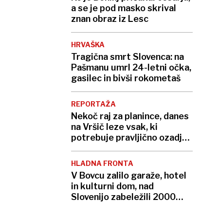
a se je pod masko skrival
znan obraz iz Lesc
HRVAŠKA
Tragična smrt Slovenca: na
Pašmanu umrl 24-letni očka,
gasilec in bivši rokometaš
REPORTAŽA
Nekoč raj za planince, danes
na Vršič leze vsak, ki
potrebuje pravljično ozadje
za selfi
HLADNA FRONTA
V Bovcu zalilo garaže, hotel
in kulturni dom, nad
Slovenijo zabeležili 2000
strel