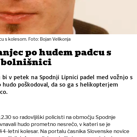
cu s kolesom. Foto: Bojan Velikonja
anjec po hudem padcu s
 bolnišnici
 bi v petek na Spodnji Lipnici padel med vožnjo s
 hudo poškodoval, da so ga s helikopterjem
co.
12.30 so radovljiški policisti na območju Spodnje
vnavali hudo prometno nesrečo, v kateri se je
4-letni kolesar. Na portalu časnika Slovenske novice