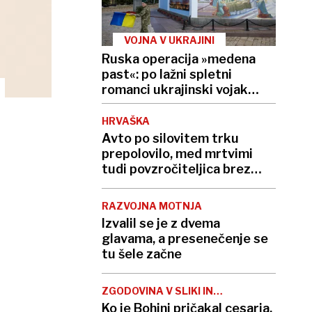
VOJNA V UKRAJINI
Ruska operacija »medena
past«: po lažni spletni
romanci ukrajinski vojak
umrl zaradi zastrupitve
HRVAŠKA
Avto po silovitem trku
prepolovilo, med mrtvimi
tudi povzročiteljica brez
izpita
RAZVOJNA MOTNJA
Izvalil se je z dvema
glavama, a presenečenje se
tu šele začne
ZGODOVINA V SLIKI IN
BESEDI
Ko je Bohinj pričakal cesarja,