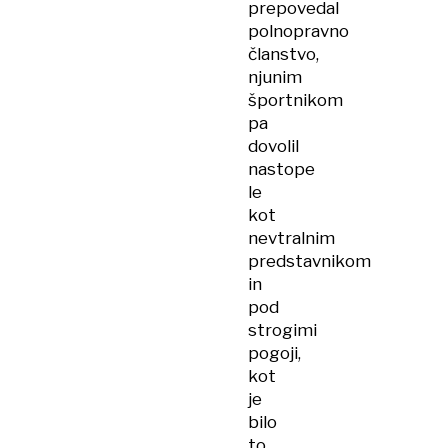
prepovedal
polnopravno
članstvo,
njunim
športnikom
pa
dovolil
nastope
le
kot
nevtralnim
predstavnikom
in
pod
strogimi
pogoji,
kot
je
bilo
to