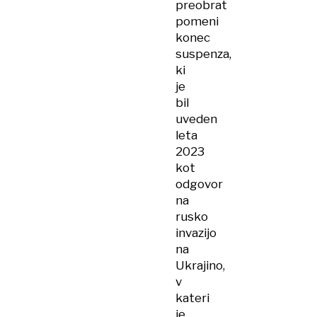
preobrat
pomeni
konec
suspenza,
ki
je
bil
uveden
leta
2023
kot
odgovor
na
rusko
invazijo
na
Ukrajino,
v
kateri
je