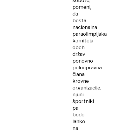
soboto,
pomeni,
da
bosta
nacionalna
paraolimpijska
komiteja
obeh
držav
ponovno
polnopravna
člana
krovne
organizacije,
njuni
športniki
pa
bodo
lahko
na