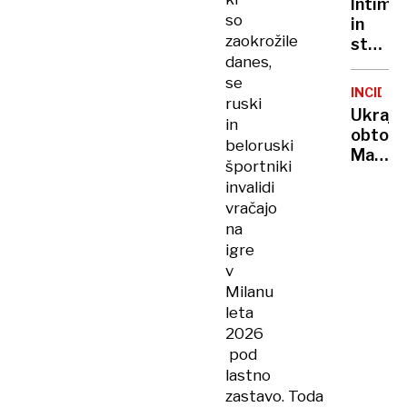
bi
Intimn
na
so
potreb
in
vzhod
zaokrožile
25
strast
raste
danes,
let
v
novi
se
službi:
obramb
INCIDE
ruski
razisk
zid
Ukraji
kaže,
in
obtožu
da je
beloruski
Madžar
v
športniki
Vaši
pisarn
invalidi
vohuns
zelo
vračajo
droni
vroče
na
letijo
igre
po
v
našem
Milanu
nebu
leta
2026
pod
lastno
zastavo. Toda