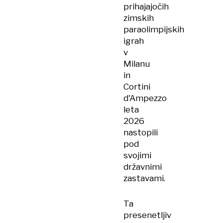
prihajajočih
zimskih
paraolimpijskih
igrah
v
Milanu
in
Cortini
d'Ampezzo
leta
2026
nastopili
pod
svojimi
državnimi
zastavami.
Ta
presenetljiv