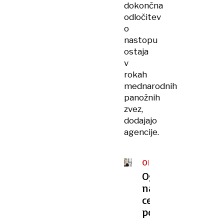
dokončna
odločitev
o
nastopu
ostaja
v
rokah
mednarodnih
panožnih
zvez,
dodajajo
agencije.
OLIMPIJSKE
IGRE
Ogrožen
nastop
celo
pod
nevtralno