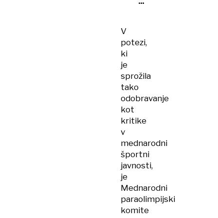
zastavo
V
potezi,
ki
je
sprožila
tako
odobravanje
kot
kritike
v
mednarodni
športni
javnosti,
je
Mednarodni
paraolimpijski
komite