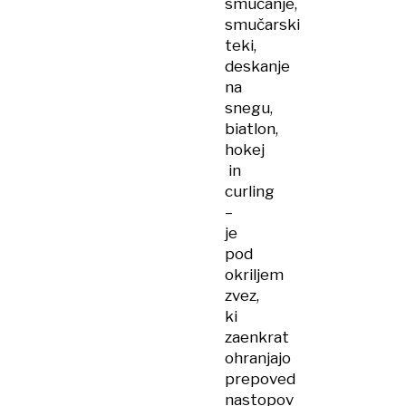
smučanje,
smučarski
teki,
deskanje
na
snegu,
biatlon,
hokej
in
curling
–
je
pod
okriljem
zvez,
ki
zaenkrat
ohranjajo
prepoved
nastopov