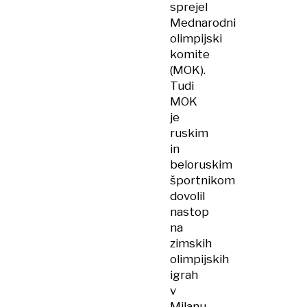
sprejel
Mednarodni
olimpijski
komite
(MOK).
Tudi
MOK
je
ruskim
in
beloruskim
športnikom
dovolil
nastop
na
zimskih
olimpijskih
igrah
v
Milanu