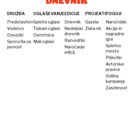
DRUŽBA
OGLAŠEVANJE
EDICIJE
PROJEKTI
POGOJI
Predstavitev
Spletni oglasi
Dnevnik
Gazela
Naročniški
Vodstvo
Tiskani oglasi
Nedeljski
Zlata nit
Akcije in
dnevnik
nagradne
Dosežki
Osmrtnice
igre
Razvedrilo
Sporočila za
Mali oglasi
Spletno
javnost
Naročanje
mesto
edicij
Piškotki
Avtorske
pravice
Volilna
kampanja
Zasebnost