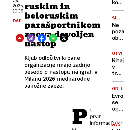
09.
boleze
kot
ruskim in
2025,
ima
ga
10.36
beloruskim
neprič
še
SI-
učinke
DAF
parašportnikom
niste
ALARM
Ne
videli:
znova dovoljen
pozabi
»Priho
ob
nastop
psa
12.
ti
uri
življen
OTVORI
Kljub odločitvi krovne
vam
obrne
Kitajci
bo
organizacije imajo zadnjo
na
v
zaradi
besedo o nastopu na igrah v
glavo«
treh
testa
Milanu 2026 mednarodne
letih
alarmir
panožne zveze.
zgradil
zazvoni
ODLOČI
najvišji
telefo
Evropa
most
se
P
na
ograjuj
o
svetu
po
prvih
– v
ruskih
informacijah,
Sloveni
AVSTRI
vdorih
ki