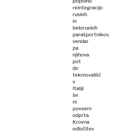
popolno
reintegracijo
ruskih
in
beloruskih
parašportnikov,
vendar
pa
njihova
pot
do
tekmovališč
v
Italiji
še
ni
povsem
odprta.
Krovna
odločitev