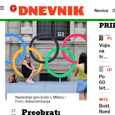
Novice
O
PRI
PO
Vojna
na
trgovs
policah
kdo
IZS
v
Po
resnici
60
plača
letih
ceno
odkrili:
poceni
Naslednje igre bodo v Milanu /
zdravil
INTERVJ
hrane?
Foto: dokumentacija
za
Boštja
Preobrat:
sladko
27.
Romih,