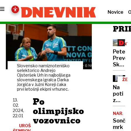
Novice
O
PRI
INT
Peter
Prevc:
Skakal
Slovensko namiznoteniško
policaji
selektorico Andrejo
Ojsteršek Urh in najboljšega
niso
ŽEL
slovenskega igralca Darka
opravlj
Jorgića v Južni Koreji čaka
OB
Na
prvi letošnji ekipni vrhunec.
svojeg
poti
dela
Po
z
13.
02.
morja
olimpijsko
2024,
nas
NARAVA
22.01
vozovnico
bo
Sonče
lovil
UROŠ
mrk
ŠEMROV