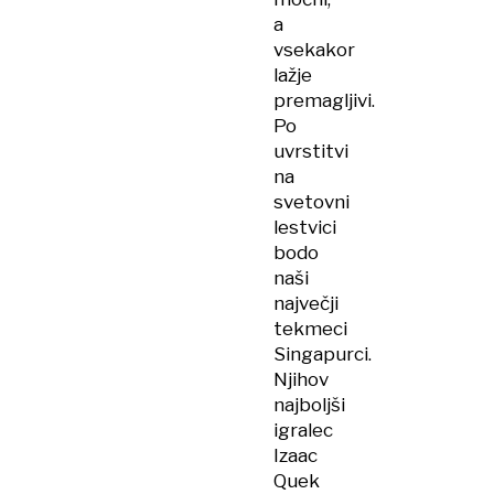
a
vsekakor
lažje
premagljivi.
Po
uvrstitvi
na
svetovni
lestvici
bodo
naši
največji
tekmeci
Singapurci.
Njihov
najboljši
igralec
Izaac
Quek