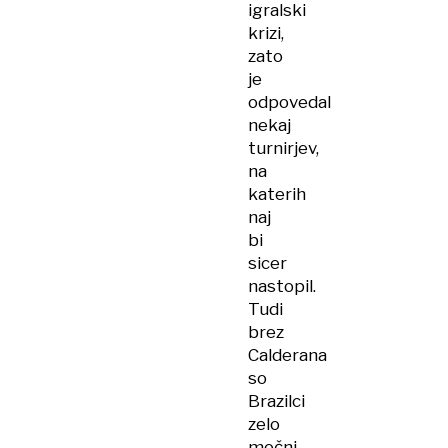
igralski
krizi,
zato
je
odpovedal
nekaj
turnirjev,
na
katerih
naj
bi
sicer
nastopil.
Tudi
brez
Calderana
so
Brazilci
zelo
močni,