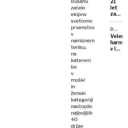
Busanu
21
let
začelo
zapora
ekipno
Bančni
svetovno
inšpek
prvenstvo
DOBROD
s
v
PROJEK
Velenj
pasom
namiznem
harmon
zadavil
tenisu,
v lov
ženo
na
na
katerem
nov
bo
Guinne
v
rekord
moški
in
ženski
kategoriji
nastopilo
najboljših
40
držav