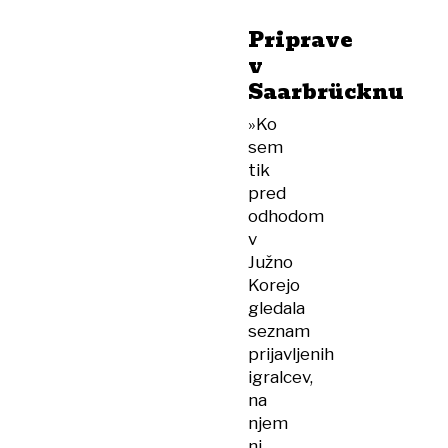
Priprave
v
Saarbrücknu
»Ko
sem
tik
pred
odhodom
v
Južno
Korejo
gledala
seznam
prijavljenih
igralcev,
na
njem
ni