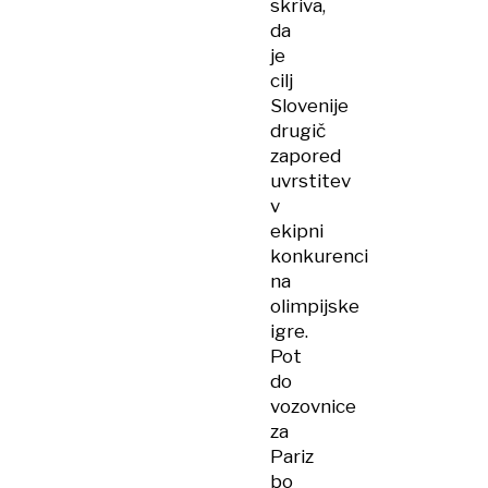
skriva,
da
je
cilj
Slovenije
drugič
zapored
uvrstitev
v
ekipni
konkurenci
na
olimpijske
igre.
Pot
do
vozovnice
za
Pariz
bo