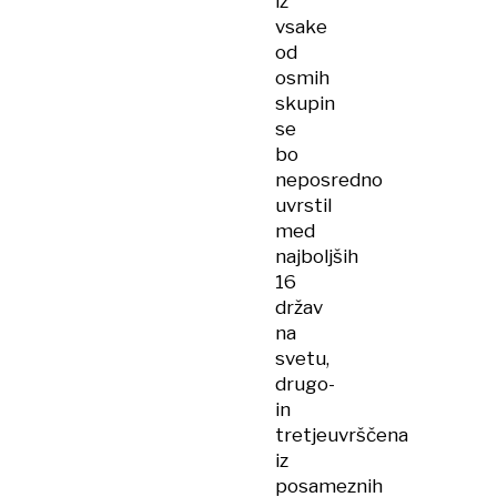
iz
vsake
od
osmih
skupin
se
bo
neposredno
uvrstil
med
najboljših
16
držav
na
svetu,
drugo-
in
tretjeuvrščena
iz
posameznih