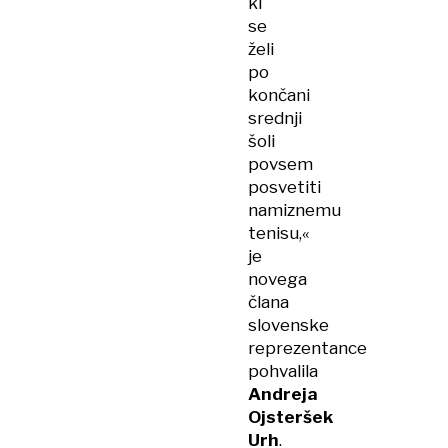
ki
se
želi
po
končani
srednji
šoli
povsem
posvetiti
namiznemu
tenisu,«
je
novega
člana
slovenske
reprezentance
pohvalila
Andreja
Ojsteršek
Urh
.