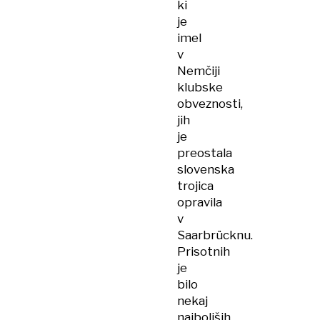
ki
je
imel
v
Nemčiji
klubske
obveznosti,
jih
je
preostala
slovenska
trojica
opravila
v
Saarbrücknu.
Prisotnih
je
bilo
nekaj
najboljših