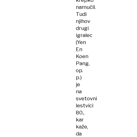
krepko
namučil.
Tudi
njihov
drugi
igralec
(Yen
En
Koen
Pang,
op.
p.)
je
na
svetovni
lestvici
80.,
kar
kaže,
da