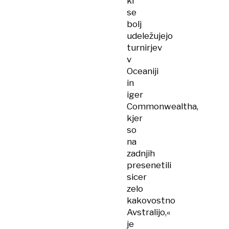
ki
se
bolj
udeležujejo
turnirjev
v
Oceaniji
in
iger
Commonwealtha,
kjer
so
na
zadnjih
presenetili
sicer
zelo
kakovostno
Avstralijo,«
je