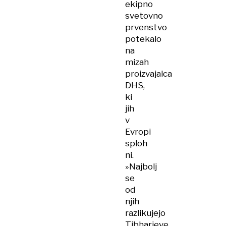
ekipno
svetovno
prvenstvo
potekalo
na
mizah
proizvajalca
DHS,
ki
jih
v
Evropi
sploh
ni.
»Najbolj
se
od
njih
razlikujejo
Tibharjeve