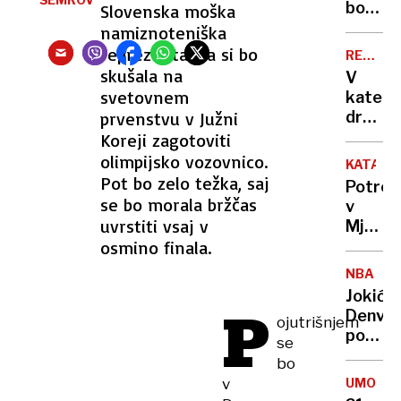
nov
bodo
Slovenska moška
radar
ovirali
namiznoteniška
oblaki
reprezentanca si bo
REKORD
PET
skušala na
V
svetovnem
kateri
prvenstvu v Južni
država
živijo
Koreji zagotoviti
ljudje
olimpijsko vozovnico.
KATAST
z
Pot bo zelo težka, saj
Potres
najvišj
se bo morala bržčas
v
IQ in
uvrstiti vsaj v
Mjanm
kje
osmino finala.
zahtev
smo
že
Sloven
NBA
več
Jokić
kot
P
Denver
ojutrišnjem
1000
popelja
se
žrtev
do
bo
nove
v
UMOR
zmage