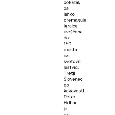
dokazal,
da
lahko
premaguje
igralce,
uvrščene
do
150.
mesta
na
svetovni
lestvici.
Tretji
Slovenec
po
kakovosti
Peter
Hribar
je
na