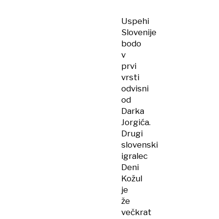
Uspehi
Slovenije
bodo
v
prvi
vrsti
odvisni
od
Darka
Jorgića.
Drugi
slovenski
igralec
Deni
Kožul
je
že
večkrat