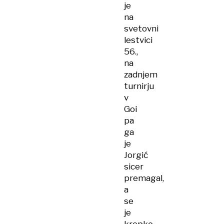
je
na
svetovni
lestvici
56.,
na
zadnjem
turnirju
v
Goi
pa
ga
je
Jorgić
sicer
premagal,
a
se
je