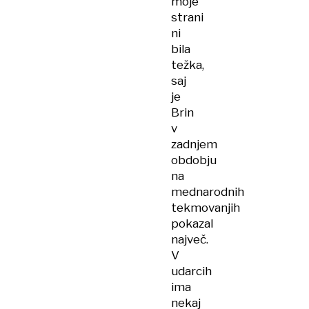
moje
strani
ni
bila
težka,
saj
je
Brin
v
zadnjem
obdobju
na
mednarodnih
tekmovanjih
pokazal
največ.
V
udarcih
ima
nekaj