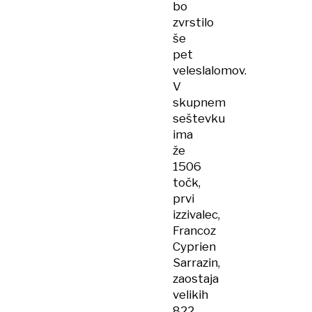
bo
zvrstilo
še
pet
veleslalomov.
V
skupnem
seštevku
ima
že
1506
točk,
prvi
izzivalec,
Francoz
Cyprien
Sarrazin,
zaostaja
velikih
822