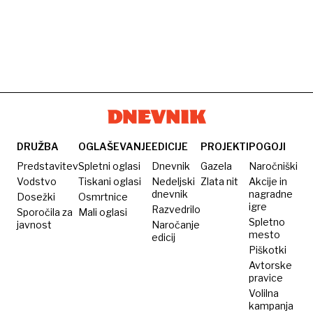
DRUŽBA
OGLAŠEVANJE
EDICIJE
PROJEKTI
POGOJI
Predstavitev
Spletni oglasi
Dnevnik
Gazela
Naročniški
Vodstvo
Tiskani oglasi
Nedeljski
Zlata nit
Akcije in
dnevnik
nagradne
Dosežki
Osmrtnice
igre
Razvedrilo
Sporočila za
Mali oglasi
Spletno
javnost
Naročanje
mesto
edicij
Piškotki
Avtorske
pravice
Volilna
kampanja