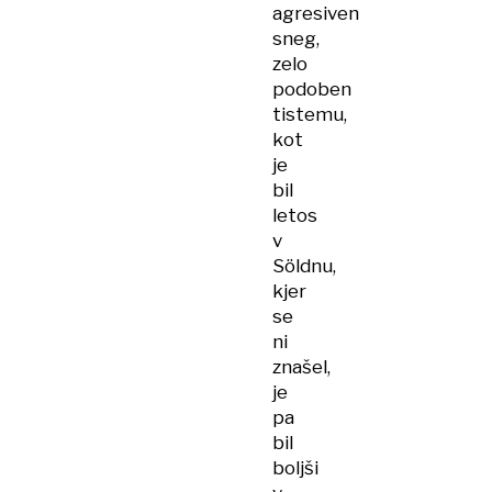
agresiven
sneg,
zelo
podoben
tistemu,
kot
je
bil
letos
v
Söldnu,
kjer
se
ni
znašel,
je
pa
bil
boljši