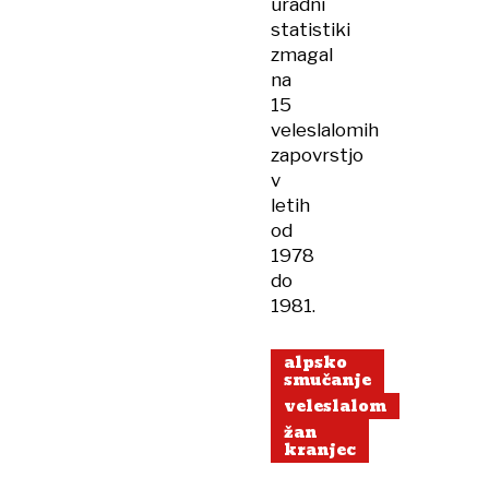
uradni
statistiki
zmagal
na
15
veleslalomih
zapovrstjo
v
letih
od
1978
do
1981.
alpsko
smučanje
veleslalom
žan
kranjec