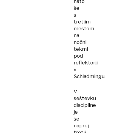
nato
še
s
tretjim
mestom
na
nočni
tekmi
pod
reflektorji
v
Schladmingu.
V
seštevku
discipline
je
še
naprej
tretji