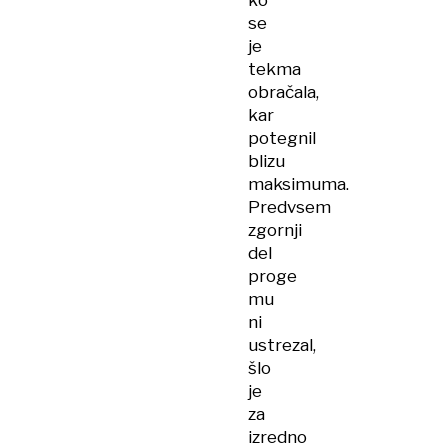
ko
se
je
tekma
obračala,
kar
potegnil
blizu
maksimuma.
Predvsem
zgornji
del
proge
mu
ni
ustrezal,
šlo
je
za
izredno