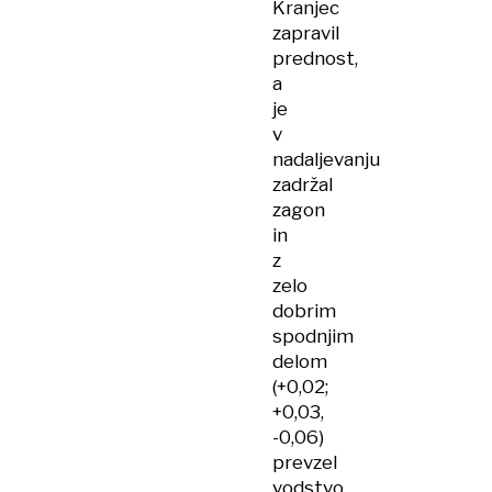
Kranjec
zapravil
prednost,
a
je
v
nadaljevanju
zadržal
zagon
in
z
zelo
dobrim
spodnjim
delom
(+0,02;
+0,03,
-0,06)
prevzel
vodstvo