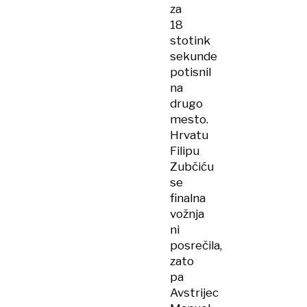
za
18
stotink
sekunde
potisnil
na
drugo
mesto.
Hrvatu
Filipu
Zubčiću
se
finalna
vožnja
ni
posrečila,
zato
pa
Avstrijec