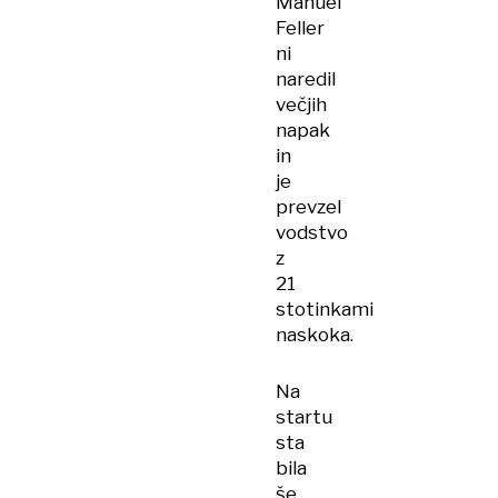
Manuel
Feller
ni
naredil
večjih
napak
in
je
prevzel
vodstvo
z
21
stotinkami
naskoka.
Na
startu
sta
bila
še