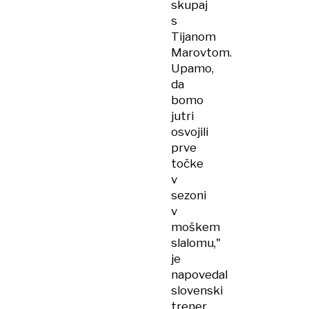
skupaj
s
Tijanom
Marovtom.
Upamo,
da
bomo
jutri
osvojili
prve
točke
v
sezoni
v
moškem
slalomu,"
je
napovedal
slovenski
trener.