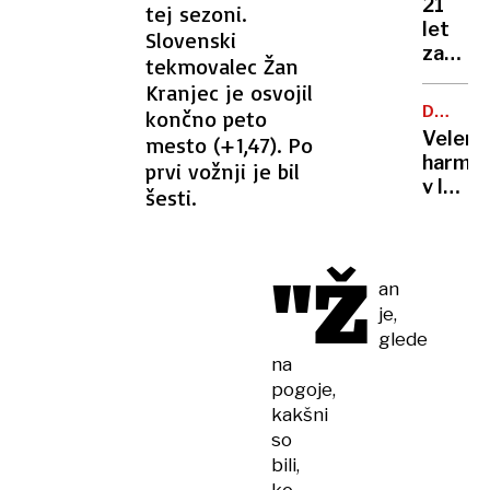
21
tej sezoni.
let
Slovenski
zapora
tekmovalec Žan
Bančni
Kranjec je osvojil
inšpek
DOBROD
končno peto
s
PROJEK
Velenj
mesto (+1,47). Po
pasom
harmon
prvi vožnji je bil
zadavil
v lov
šesti.
ženo
na
nov
Guinne
"Ž
rekord
an
je,
glede
na
pogoje,
kakšni
so
bili,