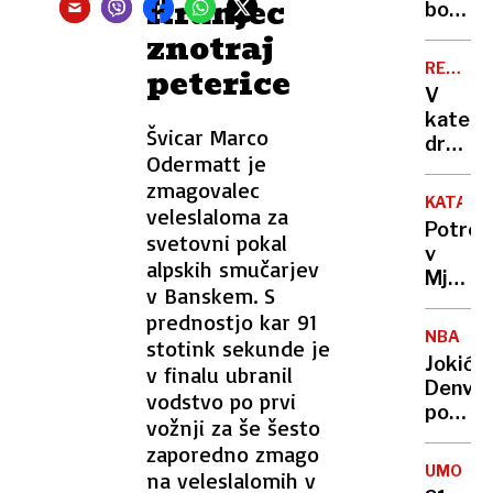
Kranjec
lovil
bodo
nov
ovirali
znotraj
radar
oblaki
REKORD
peterice
PET
V
kateri
Švicar Marco
država
Odermatt je
živijo
zmagovalec
ljudje
KATAST
veleslaloma za
z
Potres
svetovni pokal
najvišj
v
IQ in
alpskih smučarjev
Mjanm
kje
v Banskem. S
zahtev
smo
prednostjo kar 91
že
Sloven
NBA
stotink sekunde je
več
Jokić
v finalu ubranil
kot
Denver
vodstvo po prvi
1000
popelja
žrtev
vožnji za še šesto
do
zaporedno zmago
nove
UMOR
na veleslalomih v
zmage