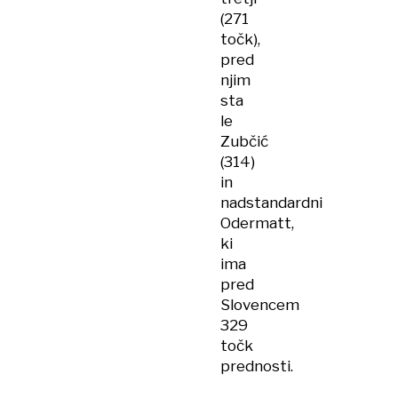
(271
točk),
pred
njim
sta
le
Zubčić
(314)
in
nadstandardni
Odermatt,
ki
ima
pred
Slovencem
329
točk
prednosti.