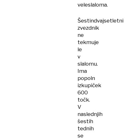
veleslaloma.
Šestindvajsetletni
zvezdnik
ne
tekmuje
le
v
slalomu.
Ima
popoln
izkupiček
600
točk.
V
naslednjih
šestih
tednih
se