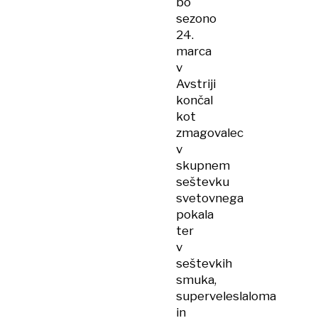
bo
sezono
24.
marca
v
Avstriji
končal
kot
zmagovalec
v
skupnem
seštevku
svetovnega
pokala
ter
v
seštevkih
smuka,
superveleslaloma
in