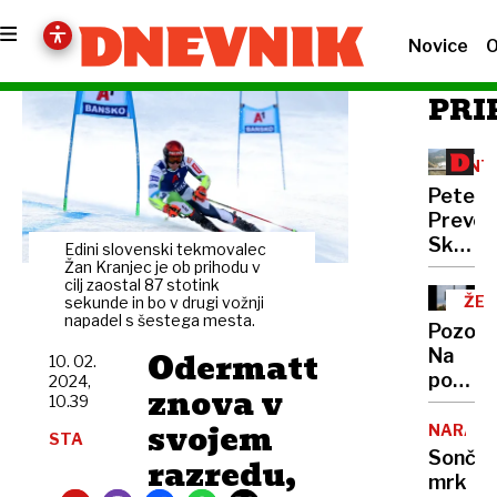
Novice
O
PRI
INT
Peter
Prevc:
Skakal
Edini slovenski tekmovalec
policaji
Žan Kranjec je ob prihodu v
cilj zaostal 87 stotink
niso
ŽEL
sekunde in bo v drugi vožnji
opravlj
napadel s šestega mesta.
OB
Pozor:
svojeg
Odermatt
Na
10. 02.
dela
poti
2024,
znova v
10.39
z
svojem
morja
NARAVA
STA
nas
Sonče
razredu,
bo
mrk