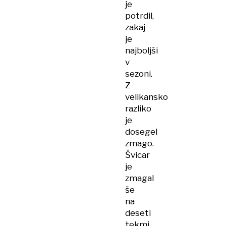
je
potrdil,
zakaj
je
najboljši
v
sezoni.
Z
velikansko
razliko
je
dosegel
zmago.
Švicar
je
zmagal
še
na
deseti
tekmi