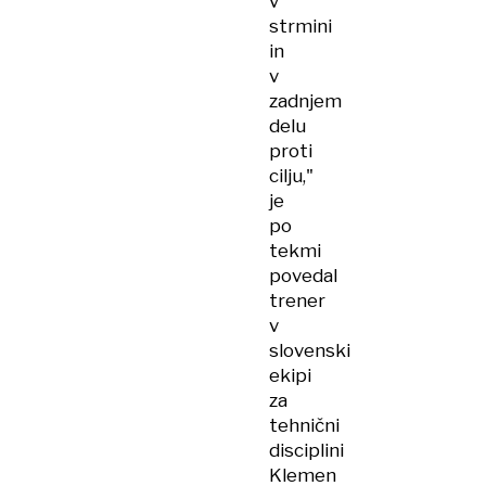
v
strmini
in
v
zadnjem
delu
proti
cilju,"
je
po
tekmi
povedal
trener
v
slovenski
ekipi
za
tehnični
disciplini
Klemen