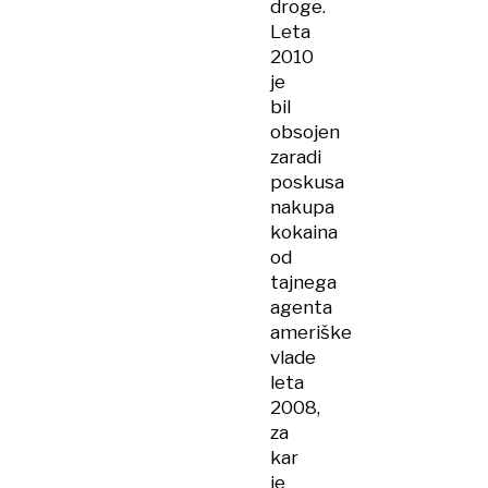
droge.
Leta
2010
je
bil
obsojen
zaradi
poskusa
nakupa
kokaina
od
tajnega
agenta
ameriške
vlade
leta
2008,
za
kar
je