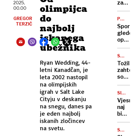
boljša?
zanema
2025,
olimpijca
00.00
najbolj
do
počitn
GREGOR
PODNEB
letovi
TERZIČ
VRH
najbolj
Spor
glede
iskanega
opusti
ubežnika
upora
fosilne
SODNA
energi
PREISK
​Ryan Wedding, 44-
Tožils
letni Kanadčan, je
zahtev
leta 2002 nastopil
sodno
preisk
na olimpijskih
zoper
igrah v Salt Lake
SIMBOL
Zorana
Cityju v deskanju
ZAGREB
Vjesni
Jankov
na snegu, danes pa
naj
je eden najbolj
bi
iskanih zločincev
zagore
zaradi
na svetu.
SMUČAR
izziva
SKOKI