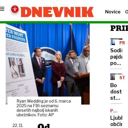
Novice
O
PRI
PR
Sodišč
pajdaš
posilje
znižalo
kazen
STA
Bo
dostop
stanov
Ryan Wedding je od 6. marca
do
2025 na FBI-seznamu
leta
desetih najbolj iskanih
POČITNI
ubežnikov. Foto: AP
DOM
2035
Ljublj
ŠIŠKA
res
Od
občina
22. 11.