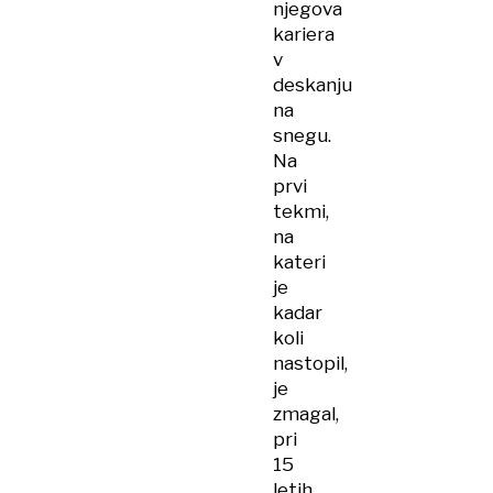
njegova
kariera
v
deskanju
na
snegu.
Na
prvi
tekmi,
na
kateri
je
kadar
koli
nastopil,
je
zmagal,
pri
15
letih