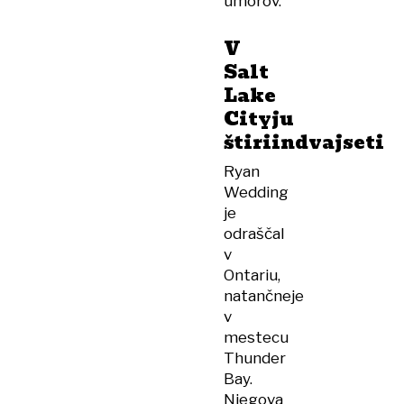
umorov.
V
Salt
Lake
Cityju
štiriindvajseti
Ryan
Wedding
je
odraščal
v
Ontariu,
natančneje
v
mestecu
Thunder
Bay.
Njegova