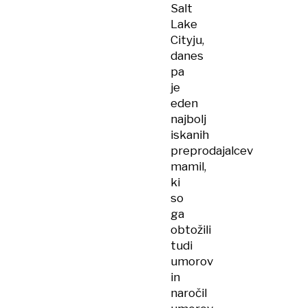
Salt
Lake
Cityju,
danes
pa
je
eden
najbolj
iskanih
preprodajalcev
mamil,
ki
so
ga
obtožili
tudi
umorov
in
naročil