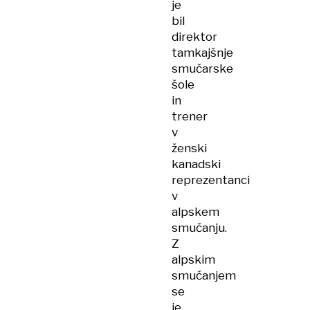
je
bil
direktor
tamkajšnje
smučarske
šole
in
trener
v
ženski
kanadski
reprezentanci
v
alpskem
smučanju.
Z
alpskim
smučanjem
se
je