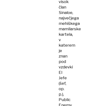
visok
član
Sinaloe,
največjega
mehiškega
mamilarske
kartela,
v
katerem
je
znan
pod
vzdevki
El
Jefe
(šef,
op.
p.),
Public
Enemy