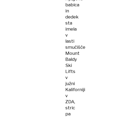
babica
in
dedek
sta
imela
v
lasti
smučišče
Mount
Baldy
Ski
Lifts
v
južni
Kaliforniji
v
ZDA,
stric
pa