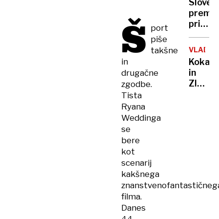
Sloven
na
premo
tiktok
Š
priznal
port
starši
le
piše
osumlj
izredn
18-
takšne
VLADA
konsta
letnika
in
Kokalj
Japons
v
in
drugačne
šoku
Zlobko
zgodbe.
odslej
Tista
minist
Ryana
Weddinga
se
bere
kot
scenarij
kakšnega
znanstvenofantastičneg
filma.
Danes