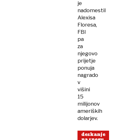
je
nadomestil
Alexisa
Floresa,
FBI
pa
za
njegovo
prijetje
ponuja
nagrado
v
višini
15
milijonov
ameriških
dolarjev.
deskanje
na snegu