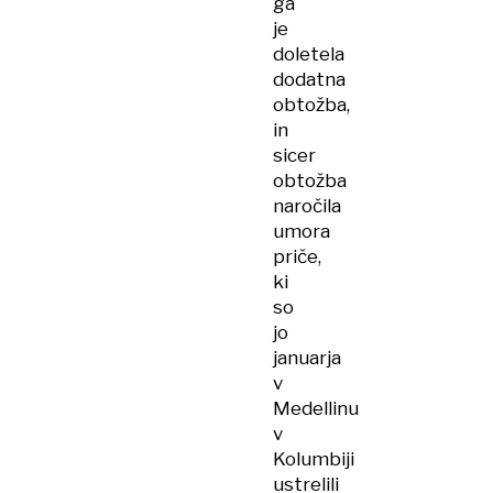
ga
je
doletela
dodatna
obtožba,
in
sicer
obtožba
naročila
umora
priče,
ki
so
jo
januarja
v
Medellinu
v
Kolumbiji
ustrelili