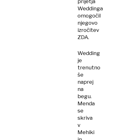
prijetja
Weddinga
omogočil
njegovo
izročitev
ZDA.
Wedding
je
trenutno
še
naprej
na
begu.
Menda
se
skriva
v
Mehiki
in