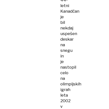
44-
letni
Kanadčan
je
bil
nekdaj
uspešen
deskar
na
snegu
in
je
nastopil
celo
na
olimpijskih
igrah
leta
2002
v