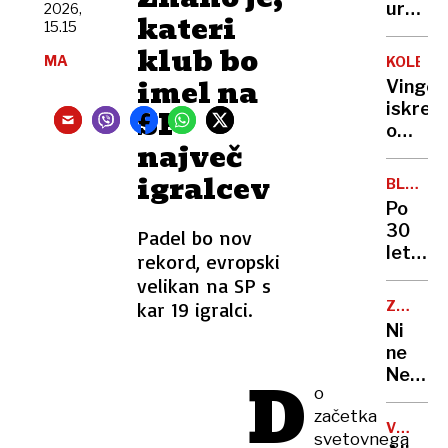
Emirat
ur
2026,
v
kateri
a
15.15
ponoči
Sloveni
čaka
klub bo
zadrže
MA
KOLESA
jih
otroka
imel na
Vingeg
zahtev
in
iskren
SP
pot
grozil
o
do
z
največ
Pogača
sanjsk
orožje
»Ne
igralcev
službe
BLEIWE
morem
PARK
Po
storiti
30
Padel bo nov
ničesa
letih
rekord, evropski
več«
zapušč
velikan na SP s
Lahko
nastaj
bi
kar 19 igralci.
ZA
v
PIVOLJU
šel
Ni
Kranju
tudi
ne
eden
na
D
Nemčij
najlepš
o
Luno
ne
mestni
začetka
Češka:
parkov
VSEVED
svetovnega
kdo
NEDA