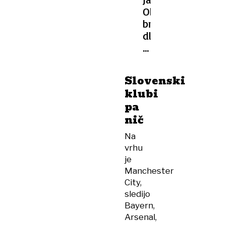
Oblak
brez
dlake
na
jeziku
o
Slovenski
svoji
klubi
klubski
pa
prihodnosti
nič
Na
vrhu
je
Manchester
City,
sledijo
Bayern,
Arsenal,