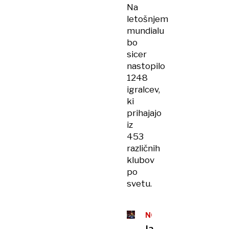
Na
letošnjem
mundialu
bo
sicer
nastopilo
1248
igralcev,
ki
prihajajo
iz
453
različnih
klubov
po
svetu.
NOGOMET
Jan