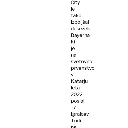
City
je
tako
izboljšal
dosežek
Bayerna,
ki
je
na
svetovno
prvenstvo
v
Katarju
leta
2022
poslal
17
igralcev.
Tudi
na