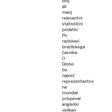
bolj
ali
manj
relevantni
statistični
podatki.
Po
raziskavi
brazilskega
časnika
O
Globo
bo
največ
reprezentantov
na
mundial
prispeval
angleški
velikan