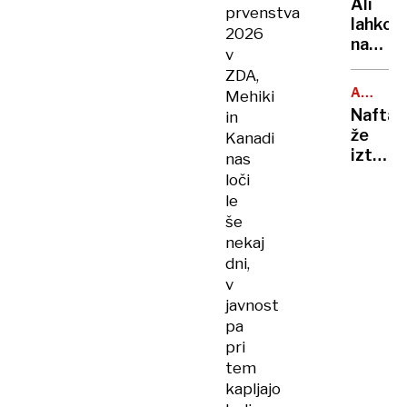
Ali
prvenstva
je
lahko
največj
2026
na
evrops
v
balkon
izvozn
ZDA,
bloka
piva?
ARABSK
Mehiki
pečem
MORJE
Nafta
in
na
že
Kanadi
žaru?
izteka:
nas
Odgov
če
loči
vas
se
le
zna
bo
še
presen
nasedli
nekaj
tanker
dni,
prelomi
v
grozi
javnost
okoljs
pa
katast
pri
tem
kapljajo