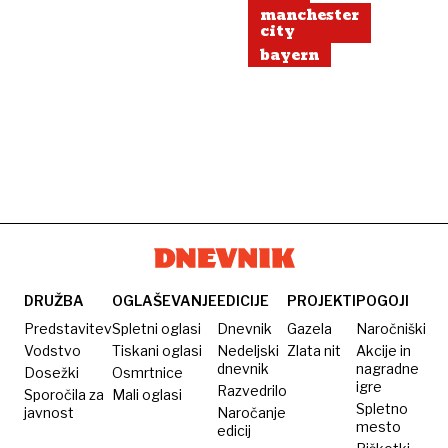
manchester
city
bayern
DRUŽBA
OGLAŠEVANJE
EDICIJE
PROJEKTI
POGOJI
Predstavitev
Spletni oglasi
Dnevnik
Gazela
Naročniški
Vodstvo
Tiskani oglasi
Nedeljski
Zlata nit
Akcije in
dnevnik
nagradne
Dosežki
Osmrtnice
igre
Razvedrilo
Sporočila za
Mali oglasi
Spletno
javnost
Naročanje
mesto
edicij