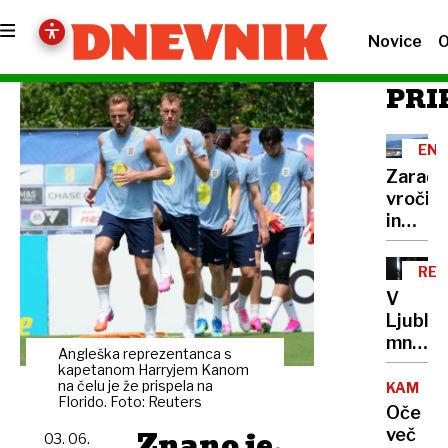
Novice
O
PRI
ENE
Zaradi
vročin
in
suše
tudi
RE
manj
V
elektri
Ljublja
od
množič
kod
Angleška reprezentanca s
na
kapetanom Harryjem Kanom
in po
razgov
na čelu je že prispela na
KAMNIK
kakšni
Florido. Foto: Reuters
za
Oče
cenah
družbo
Znano je,
več
prihaja
03. 06.