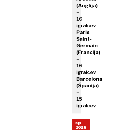
(Anglija)
–
16
igralcev
Paris
Saint-
Germain
(Francija)
–
16
igralcev
Barcelona
(Španija)
–
15
igralcev
sp
2026