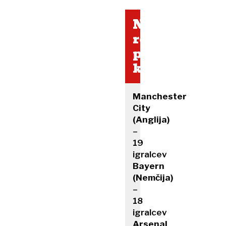
Največ
reprezentan
po
klubih
Manchester
City
(Anglija)
–
19
igralcev
Bayern
(Nemčija)
–
18
igralcev
Arsenal