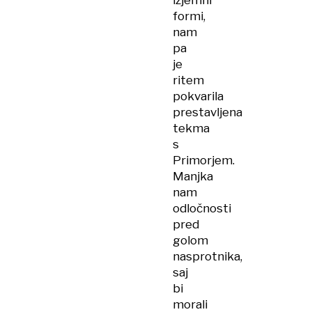
izjemni
formi,
nam
pa
je
ritem
pokvarila
prestavljena
tekma
s
Primorjem.
Manjka
nam
odločnosti
pred
golom
nasprotnika,
saj
bi
morali