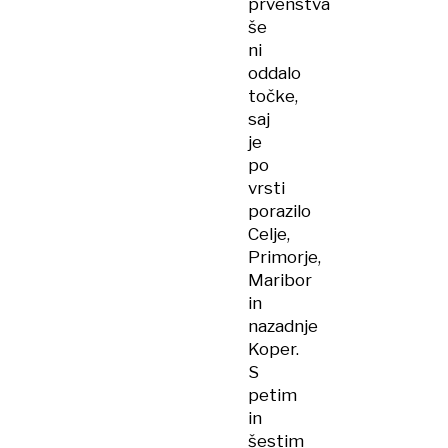
prvenstva
še
ni
oddalo
točke,
saj
je
po
vrsti
porazilo
Celje,
Primorje,
Maribor
in
nazadnje
Koper.
S
petim
in
šestim