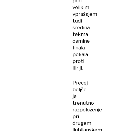
pod
velikim
vprašajem
tudi
sredina
tekma
osmine
finala
pokala
proti
Iliriji.
Precej
boljše
je
trenutno
razpoloženje
pri
drugem
ljubljanskem