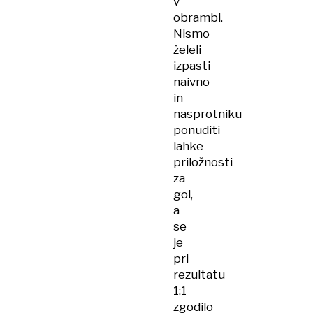
v
obrambi.
Nismo
želeli
izpasti
naivno
in
nasprotniku
ponuditi
lahke
priložnosti
za
gol,
a
se
je
pri
rezultatu
1:1
zgodilo