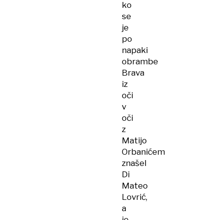
ko
se
je
po
napaki
obrambe
Brava
iz
oči
v
oči
z
Matijo
Orbanićem
znašel
Di
Mateo
Lovrić,
a
je