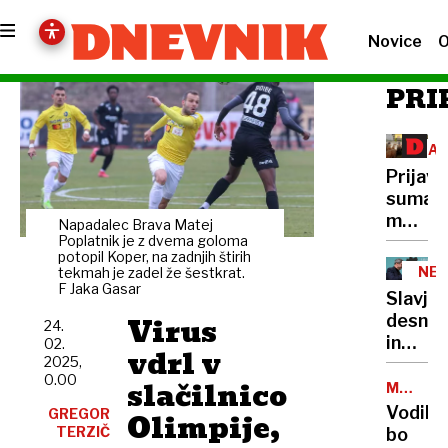
Novice
O
PRI
ZAŠ
ŽIV
Prijavit
suma
mučen
Napadalec Brava Matej
živali
Poplatnik je z dvema goloma
potopil Koper, na zadnjih štirih
ne
NEM
tekmah je zadel že šestkrat.
bodo
F Jaka Gasar
Slavje
mogli
Virus
desnic
24.
oporek
in
02.
odloči
vdrl v
2025,
zadovo
inšpek
0.00
slačilnico
skrajn
MESTNI
AVTOBU
desnic
Vodiko
GREGOR
Olimpije,
TERZIČ
bo