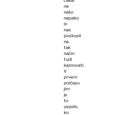
čakal
na
našo
napako
in
nas
poskusil
na
tak
način
tudi
kaznovati.
V
prvem
polčasu
jim
je
to
uspelo,
ko