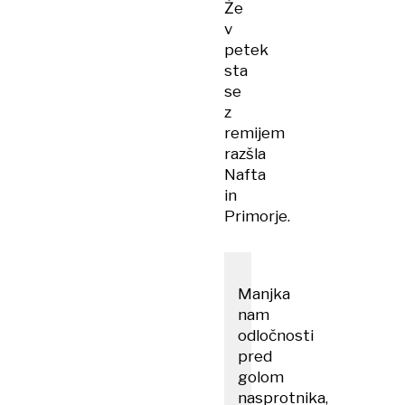
Že
v
petek
sta
se
z
remijem
razšla
Nafta
in
Primorje.
Manjka
nam
odločnosti
pred
golom
nasprotnika,