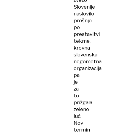
zvezo
Slovenije
naslovilo
prošnjo
po
prestavitvi
tekme,
krovna
slovenska
nogometna
organizacija
pa
je
za
to
prižgala
zeleno
luč.
Nov
termin