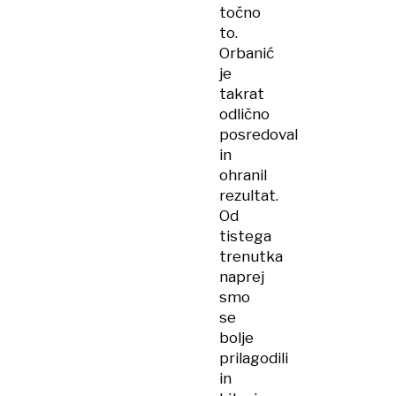
točno
to.
Orbanić
je
takrat
odlično
posredoval
in
ohranil
rezultat.
Od
tistega
trenutka
naprej
smo
se
bolje
prilagodili
in