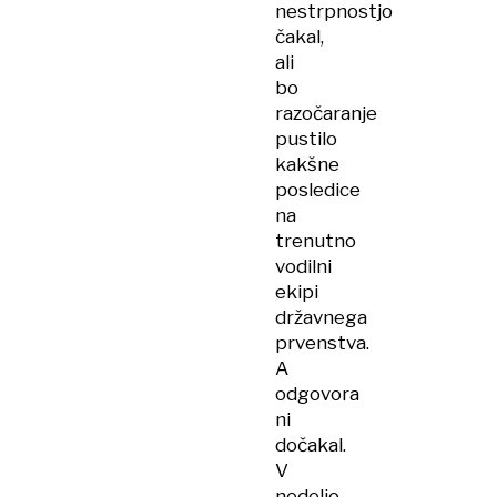
nestrpnostjo
čakal,
ali
bo
razočaranje
pustilo
kakšne
posledice
na
trenutno
vodilni
ekipi
državnega
prvenstva.
A
odgovora
ni
dočakal.
V
nedeljo