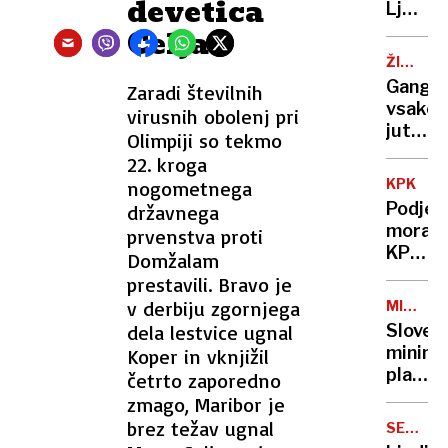
devetica
Ljublja
imela
Celja
prva
ŽIVALSK
VRT
Ganga
Zaradi številnih
LJUBLJ
vsako
virusnih obolenj pri
jutro
Olimpiji so tekmo
igra
22. kroga
na
KPK
nogometnega
orglice
Podjet
državnega
morajo
prvenstva proti
KPK
Domžalam
poroča
prestavili. Bravo je
o
v derbiju zgornjega
MINIMA
vzpost
PLAČA
dela lestvice ugnal
Sloven
notranj
minima
Koper in vknjižil
prijavn
plača
četrto zaporedno
poti
sedma
zmago, Maribor je
najvišj
brez težav ugnal
SELITVE
v EU
NA