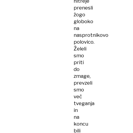
hitreje
prenesli
žogo
globoko
na
nasprotnikovo
polovico.
Želeli
smo
priti
do
zmage,
prevzeli
smo
več
tveganja
in
na
koncu
bili