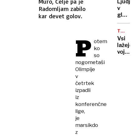
Muro, Celje pa je
Ljudje
SLOVEN
Radomljam zabilo
v
OZEMLJ
glavn
kar devet golov.
ostaja
tam,
TRI
kamor
P
LETA
Vsi
otem
so
VOJNE
lažejo,
V
se
ko
vojašk
UKRAJIN
odselil
so
pokopa
nogometaši
se
Olimpije
pa
v
polnijo
četrtek
izpadli
iz
konferenčne
lige,
je
marsikdo
z