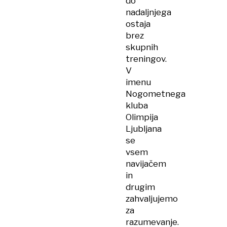
do
nadaljnjega
ostaja
brez
skupnih
treningov.
V
imenu
Nogometnega
kluba
Olimpija
Ljubljana
se
vsem
navijačem
in
drugim
zahvaljujemo
za
razumevanje.