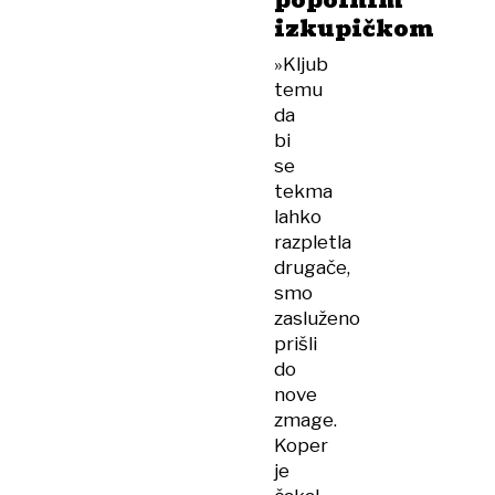
popolnim
izkupičkom
»Kljub
temu
da
bi
se
tekma
lahko
razpletla
drugače,
smo
zasluženo
prišli
do
nove
zmage.
Koper
je