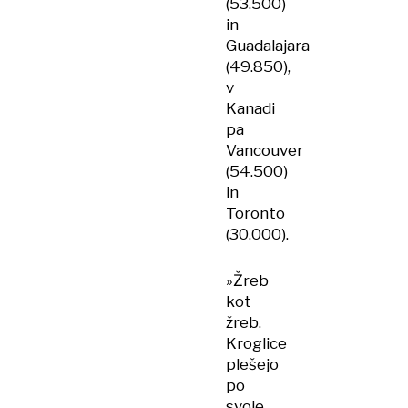
(53.500)
in
Guadalajara
(49.850),
v
Kanadi
pa
Vancouver
(54.500)
in
Toronto
(30.000).
»Žreb
kot
žreb.
Kroglice
plešejo
po
svoje.