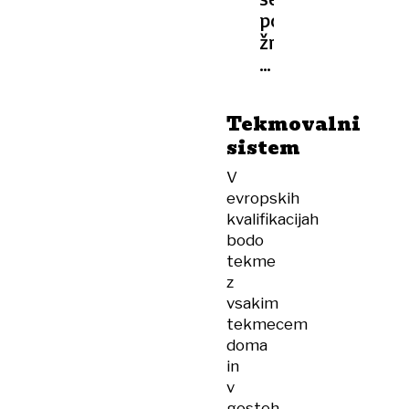
po
žrebu
ne
sme
pritoževati
Tekmovalni
sistem
V
evropskih
kvalifikacijah
bodo
tekme
z
vsakim
tekmecem
doma
in
v
gosteh