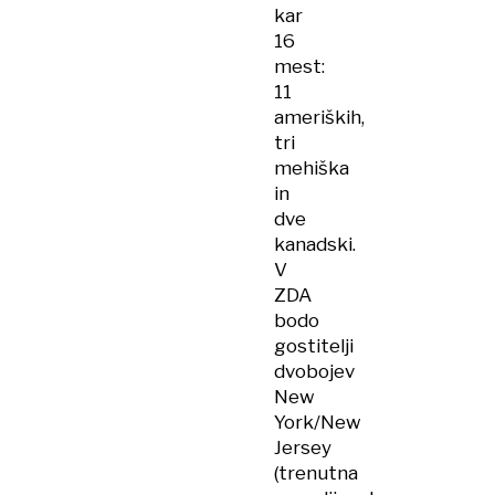
kar
16
mest:
11
ameriških,
tri
mehiška
in
dve
kanadski.
V
ZDA
bodo
gostitelji
dvobojev
New
York/New
Jersey
(trenutna