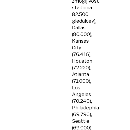
zmogljivost
stadiona
82.500
gledalcev),
Dallas
(80.000),
Kansas
City
(76.416),
Houston
(72.220),
Atlanta
(71.000),
Los
Angeles
(70.240),
Philadephia
(69.796),
Seattle
(69.000),