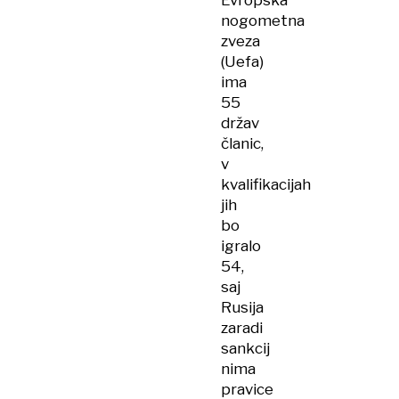
Evropska
nogometna
zveza
(Uefa)
ima
55
držav
članic,
v
kvalifikacijah
jih
bo
igralo
54,
saj
Rusija
zaradi
sankcij
nima
pravice