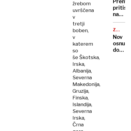
Premie
žrebom
pritisk
uvrščena
na
v
Gazo
tretji
in
ZDA-
boben,
pravos
UKRAJI
Nov
v
osnut
katerem
dogovo
so
še
še Škotska,
bolj
Irska,
neugo
Albanija,
za
Severna
Ukraji
Makedonija,
Gruzija,
Finska,
Islandija,
Severna
Irska,
Črna